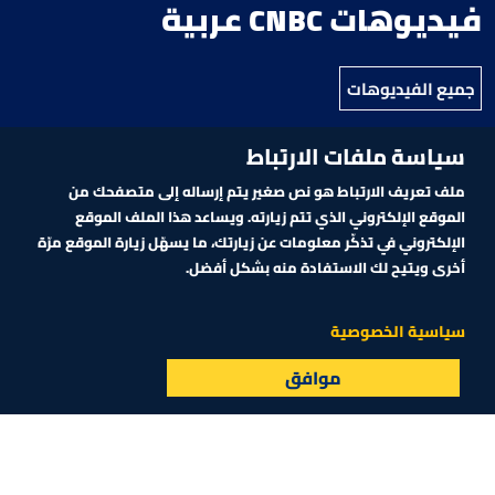
فيديوهات CNBC عربية
جميع الفيديوهات
سياسة ملفات الارتباط
ملف تعريف الارتباط هو نص صغير يتم إرساله إلى متصفحك من
الموقع الإلكتروني الذي تتم زيارته. ويساعد هذا الملف الموقع
الإلكتروني في تذكّر معلومات عن زيارتك، ما يسهّل زيارة الموقع مرّة
أخرى ويتيح لك الاستفادة منه بشكل أفضل.
02:43
14:44
مدير مرفأ بيروت لـ CNBC عربية: المرفأ يُعد
هل يرضخ المركزي الروس
سياسية الخصوصية
اليوم من أكثر المرافئ أماناً
بوتين؟
موافق
البث المباشر
الأسواق
القائمة
سوشيال