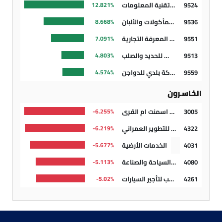
9524
شركة تقدم العالمية للاتصالات وتقنية المعلومات
12.821%
9536
شركة المصانع العربية للمأكولات والألبان
8.668%
9551
شركة برج المعرفة التجارية
7.091%
9513
شركة وطني للحديد والصلب
4.803%
9559
شركة بلدي للدواجن
4.574%
الخاسرون
3005
شركة اسمنت ام القرى
6.255%-
4322
شركة رتال للتطوير العمراني
6.219%-
4031
الخدمات الأرضية
5.677%-
4080
عسير للتجارة والسياحة والصناعة
5.113%-
4261
شركة ذيب لتأجير السيارات
5.02%-