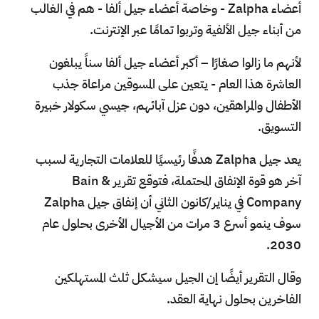
أعضاء Zalpha - وخاصة أعضاء جيل ألفا - هم في الغالب
من أبناء جيل الألفية وتربوا تمامًا عبر الإنترنت.
لأنهم ما زالوا صغارًا – أكبر أعضاء جيل ألفا سناً يبلغون
العاشرة هذا العام - يتعين على المسوقين مراعاة جذب
الأطفال والمراهقين، دون عزل آبائهم، جيسي سكولار خبيرة
التسويق.
يعد جيل Zalpha هدفًا رئيسيًا للعلامات التجارية لسبب
آخر هو قوة الإنفاق المحتملة، فتوقع تقرير Bain &
Company في يناير/كانون الثاني أن إنفاق جيل Zalpha
سوف ينمو أسرع 3 مرات من الأجيال الأخرى بحلول عام
2030.
وقال التقرير أيضًا إن الجيل سيشكل ثلث المستهلكين
الفاخرين بحلول نهاية العقد.