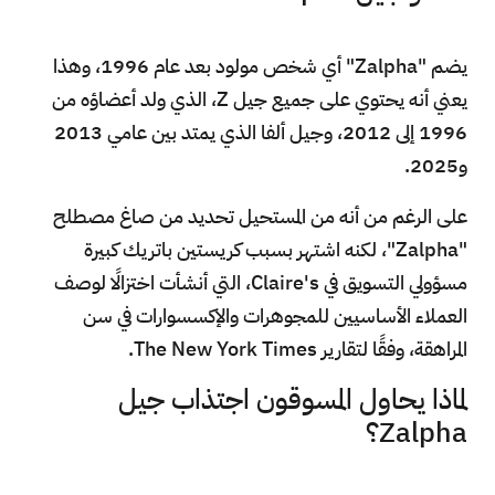
يضم "Zalpha" أي شخص مولود بعد عام 1996، وهذا
يعني أنه يحتوي على جميع جيل Z، الذي ولد أعضاؤه من
1996 إلى 2012، وجيل ألفا الذي يمتد بين عامي 2013
و2025.
على الرغم من أنه من المستحيل تحديد من صاغ مصطلح
"Zalpha"، لكنه اشتهر بسبب كريستين باتريك كبيرة
مسؤولي التسويق في Claire's، التي أنشأت اختزالًا لوصف
العملاء الأساسيين للمجوهرات والإكسسوارات في سن
المراهقة، وفقًا لتقارير The New York Times.
لماذا يحاول المسوقون اجتذاب جيل
Zalpha؟