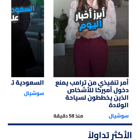
01:12
01:14
أمر تنفيذي من ترامب يمنع
السعودية تستحوذ
دخول أميركا للأشخاص
سوشيال
الذين يخططون لسياحة
الولادة
سوشيال
منذ 58 دقيقة
الأكثر تداولاً