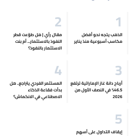
الذهب يتجه نحو أفضل
مقال رأي | هل طوّعت قطر
مكاسب أسبوعية منذ يناير
النفوذ بالاستثمار... أم بنت
الاستثمار بالنفوذ؟
أرباح دانة غاز الإماراتية ترتفع
المستثمر الفردي يتراجع.. هل
46.5% في النصف الأول من
بدأت فقاعة الذكاء
2026
الاصطناعي في الانكماش؟
إيقاف التداول على أسهم