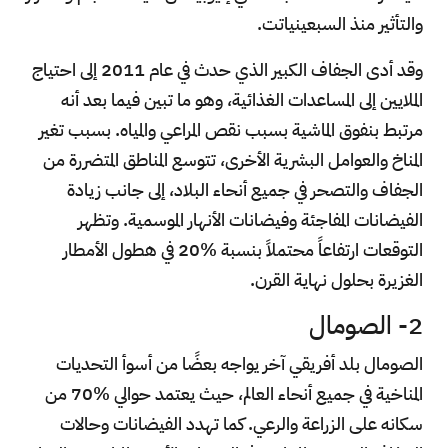
والتأثير منذ السبعينياتت.
وقد أدى الجفاف الكبير الذي حدث في عام 2011 إلى احتياج
الملايين إلى المساعدات الغذائية، وهو ما تبين فيما بعد أنه
مرتبط بنفوق الماشية بسبب نقص المراعي والمياه. بسبب تغير
المناخ والعوامل البشرية الأخرى، تتوسع المناطق المتضررة من
الجفاف والتصحر في جميع أنحاء البلاد، إلى جانب زيادة
الفيضانات المفاجئة وفيضانات الأنهار الموسمية. وتظهر
التوقعات ارتفاعاً محتملاً بنسبة %20 في هطول الأمطار
الغزيرة بحلول نهاية القرن.
2- الصومال
الصومال بلد أفريقي آخر يواجه بعضًا من أسوأ التحديات
المناخية في جميع أنحاء العالم، حيث يعتمد حوالي %70 من
سكانه على الزراعة والرعي. كما تهدد الفيضانات وحالات