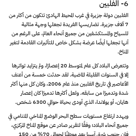
6- الفلبين
الفلبين دولة جزيرة في غرب المحيط الهادئ تتكون من أكثر من
7 آلاف جزيرة. تضاريسها الفريدة تجعلها وجهة مثالية
للسياح والمستكشفين من جميع أنحاء العالم، على الرغم من
أنها تجعلها أيضًا عرضة بشكل خاص للتأثيرات القادمة لتغير
المناخ.
وتتعرض البلاد كل عام لمتوسط 20 إعصارًا، ولم يتزايد تواترها
إلا في السنوات القليلة الماضية. لقد حدثت خمسة من أعنف
الأعاصير في تاريخ الفلبين منذ عام 2006، وكان كل منها أكثر
شدة وتدميرًا من سابقه. ولعل أكثرها تدميرًا كان إعصار
هايان، أو يولاندا، الذي أودى بحياة حوالي 6300 شخص.
ويهدد ارتفاع مستويات سطح البحر الوضع المناخي المتنامي في
جميع أنحاء البلاد؛ وفقًا لتقرير صادر عن موقع المناخ المركزي،
فإن جنوب شرق آسيا يعد موطنًا لحوالي 70% من 150