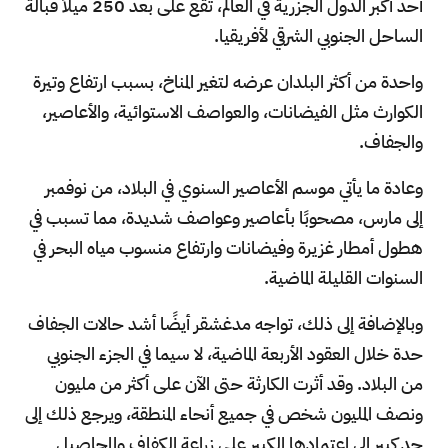
أحد أكبر الدول الجزرية في العالم، تقع على بعد 250 ميلاً قبالة
الساحل الجنوبي الشرقي لأفريقيا.
واحدة من أكثر البلدان عرضه لتغير المناخ، بسبب ارتفاع وتيرة
الكوارث مثل الفيضانات، والعواصف الاستوائية، والأعاصير،
والجفاف.
وعادة ما يأتي موسم الأعاصير السنوي في البلاد، من نوفمبر
إلى مارس، مصحوبًا بأعاصير وعواصف شديدة، مما تسبب في
هطول أمطار غزيرة وفيضانات وارتفاع منسوب مياه البحر في
السنوات القليلة الماضية.
وبالإضافة إلى ذلك، تواجه مدغشقر أيضًا أشد حالات الجفاف
حدة خلال العقود الأربعة الماضية، لا سيما في الجزء الجنوبي
من البلاد. وقد أثرت الكارثة حتى الآن على أكثر من مليون
ونصف المليون شخص في جميع أنحاء المنطقة، ويرجع ذلك إلى
حد كبير إلى اعتمادها الكبير على زراعة الكفاف والمحاصيل