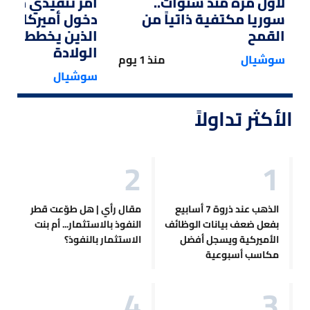
لأول مرة منذ سنوات..
أمر تنفيذي من ت
سوريا مكتفية ذاتياً من
دخول أميركا لل
القمح
الذين يخططون ل
الولادة
سوشيال
منذ 1 يوم
سوشيال
الأكثر تداولاً
الذهب عند ذروة 7 أسابيع
مقال رأي | هل طوّعت قطر
بفعل ضعف بيانات الوظائف
النفوذ بالاستثمار... أم بنت
الأميركية ويسجل أفضل
الاستثمار بالنفوذ؟
مكاسب أسبوعية