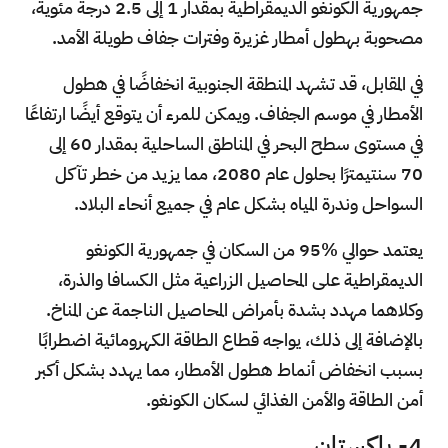
جمهورية الكونغو الديمقراطية بمقدار 1 إلى 2.5 درجة مئوية،
مصحوبة بهطول أمطار غزيرة وفترات جفاف طويلة الأمد.
في المقابل، قد تشهد المنطقة الجنوبية انخفاضًا في هطول
الأمطار في موسم الجفاف. ويمكن للمرء أن يتوقع أيضًا ارتفاعًا
في مستوى سطح البحر في المناطق الساحلية بمقدار 60 إلى
70 سنتيمترًا بحلول عام 2080، مما يزيد من خطر تآكل
السواحل وندرة المياه بشكل عام في جميع أنحاء البلاد.
يعتمد حوالي %95 من السكان في جمهورية الكونغو
الديمقراطية على المحاصيل الزراعية مثل الكسافا والذرة،
وكلاهما مهدد بشدة بأمراض المحاصيل الناجمة عن المناخ.
بالإضافة إلى ذلك، يواجه قطاع الطاقة الكهرومائية اضطرابًا
بسبب انخفاض أنماط هطول الأمطار، مما يهدد بشكل أكبر
أمن الطاقة والأمن الغذائي لسكان الكونغو.
4- باكستان