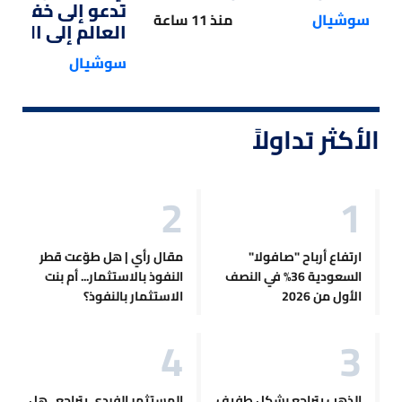
تدعو إلى خفض 
سوشيال
منذ 11 ساعة
العالم إلى النصف
سوشيال
الأكثر تداولاً
ارتفاع أرباح "صافولا"
مقال رأي | هل طوّعت قطر
السعودية 36% في النصف
النفوذ بالاستثمار... أم بنت
الأول من 2026
الاستثمار بالنفوذ؟
الذهب يتراجع بشكل طفيف
المستثمر الفردي يتراجع.. هل