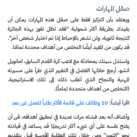
صقل المهارات
ويعتقد بأن التركيز فقط على صقل هذه المهارات يمكن أن
يفيدك بطريقة أكثر شمولية "فقد تظل تفوز بهذه الجائزة
كنتيجة ثانوية، ولن تشعر بالإحباط إذا تم اختيار شخص آخر".
قد يكون من المفيد أيضًا التخلص من أهداف محددة تمامًا.
واستدل سينك بمحادثة مع لاعب كرة القدم السابق، امانويل
اتشو، أرجع خلالها الفضل في التغيير الذي طرأ على مسيرته
المهنية والنجاح الذي أعقب ذلك إلى تلك الاستراتيجية.
(التخلص من أهداف متحددة تماماً).
اقرأ أيضاً:
10 وظائف على قائمة الأكثر طلباً للعمل عن بعد
وأضاف أنه بعد فشله مرات عديدة في تحقيق أهدافه، قرر أن
يفتح نفسه على أي شيء أكثر تدريجيًا قد يساعد في قيادته
نحو "التميز" ومن خلال تلك العقلية الأوسع قبل بتقديم