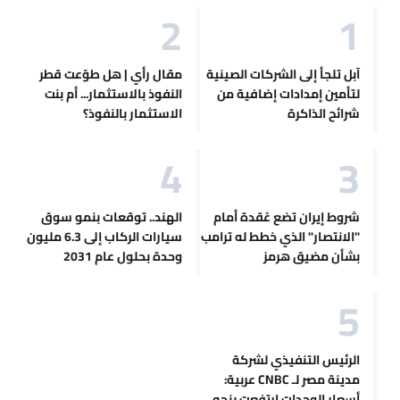
آبل تلجأ إلى الشركات الصينية
مقال رأي | هل طوّعت قطر
لتأمين إمدادات إضافية من
النفوذ بالاستثمار... أم بنت
شرائح الذاكرة
الاستثمار بالنفوذ؟
شروط إيران تضع عُقدة أمام
الهند.. توقعات بنمو سوق
"الانتصار" الذي خطط له ترامب
سيارات الركاب إلى 6.3 مليون
بشأن مضيق هرمز
وحدة بحلول عام 2031
الرئيس التنفيذي لشركة
مدينة مصر لـ CNBC عربية:
أسعار الوحدات ارتفعت بنحو