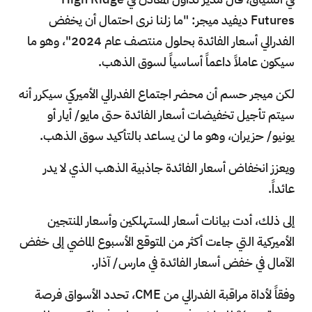
Futures ديفيد ميجر: "ما زلنا نرى احتمال أن يخفض
الفدرالي أسعار الفائدة بحلول منتصف عام 2024"، وهو ما
سيكون عاملاً داعماً أساسياً لسوق الذهب.
لكن ميجر حسم أن محضر اجتماع الفدرالي الأميركي سيكرر أنه
سيتم تأجيل تخفيضات أسعار الفائدة حتى مايو/ أيار أو
يونيو/ حزيران، وهو ما لن يساعد بالتأكيد سوق الذهب.
ويعزز انخفاض أسعار الفائدة جاذبية الذهب الذي لا يدر
عائداً.
إلى ذلك، أدت بيانات أسعار المستهلكين وأسعار المنتجين
الأميركية التي جاءت أكثر من المتوقع الأسبوع الماضي إلى خفض
الآمال في خفض أسعار الفائدة في مارس/ آذار.
وفقاً لأداة مراقبة الفدرالي من CME، تحدد الأسواق فرصة