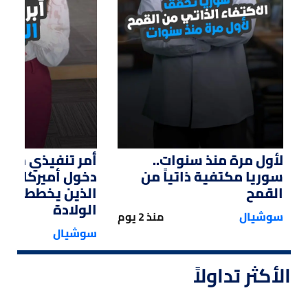
لأول مرة منذ سنوات..
أمر تنفيذي من ت
سوريا مكتفية ذاتياً من
دخول أميركا لل
القمح
الذين يخططون ل
الولادة
سوشيال
منذ 2 يوم
سوشيال
الأكثر تداولاً