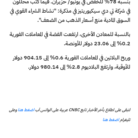
بنسبة 78% للخفض في يونيو/ حزيران. فيما كتب محللون
في شركة تي دي سيكيوريتيز في مذكرة: "نشاط الشراء القوي في
السوق المادية منع أسعار الذهب من الضعف".
بالنسبة للمعادن الأخرى، ارتفعت الفضة في المعاملات الفورية
0.2% إلى 23.06 دولار للأونصة.
وربح البلاتين في المعاملات الفورية 0.6% إلى 904.15 دولار
للأوقية، وارتفع البلاديوم 2.8% إلى 980.14 دولار.
لتبقى على اطلاع بأخر الأخبار تابع CNBC عربية على الواتس آب
اضغط هنا
وعلى
تليغرام
اضغط هنا