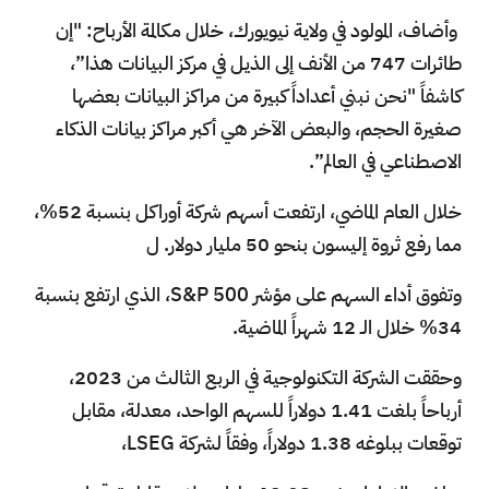
وأضاف، المولود في ولاية نيويورك، خلال مكالمة الأرباح: "إن
طائرات 747 من الأنف إلى الذيل في مركز البيانات هذا”،
كاشفاً "نحن نبني أعداداً كبيرة من مراكز البيانات بعضها
صغيرة الحجم، والبعض الآخر هي أكبر مراكز بيانات الذكاء
الاصطناعي في العالم”.
خلال العام الماضي، ارتفعت أسهم شركة أوراكل بنسبة 52%،
مما رفع ثروة إليسون بنحو 50 مليار دولار. ل
وتفوق أداء السهم على مؤشر S&P 500، الذي ارتفع بنسبة
34% خلال الـ 12 شهراً الماضية.
وحققت الشركة التكنولوجية في الربع الثالث من 2023،
أرباحاً بلغت 1.41 دولاراً للسهم الواحد، معدلة، مقابل
توقعات ببلوغه 1.38 دولاراً، وفقاً لشركة LSEG،