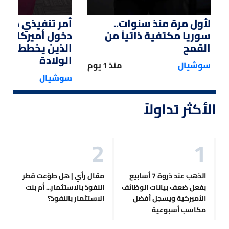
لأول مرة منذ سنوات..
أمر تنفيذي من ت
سوريا مكتفية ذاتياً من
دخول أميركا لل
القمح
الذين يخططون ل
الولادة
سوشيال
منذ 1 يوم
سوشيال
الأكثر تداولاً
الذهب عند ذروة 7 أسابيع
مقال رأي | هل طوّعت قطر
بفعل ضعف بيانات الوظائف
النفوذ بالاستثمار... أم بنت
الأميركية ويسجل أفضل
الاستثمار بالنفوذ؟
مكاسب أسبوعية