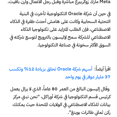
Meta مارك زوكربيرغ مباشرةً وقبل رجل الأعمال وارن بافيت.
في حين أن شركة Oracle التكنولوجية تأخرت في البنية
التحتية السحابية وكانت على هامش أحدث طفرة في الذكاء
الاصطناعي، فإن الطلب المتزايد على تكنولوجيا الذكاء
الاصطناعي للشركة سمح لإليسون بالترويج لتوسع شركته في
السوق الأكثر سخونة في صناعة التكنولوجيا.
اقرأ أيضاً:
أسهم شركة Oracle تحلق بزيادة 12% وتكسب
37 مليار دولار في يوم واحد
وقال إليسون البالغ من العمر 80 عاماً، الذي لا يزال يعمل
كرئيس قسم التكنولوجيا في شركة أوراكل، "نحن نبني مركز
بيانات للذكاء الاصطناعي في الولايات المتحدة حيث يمكنك
ركن ثماني طائرات بوينغ”.