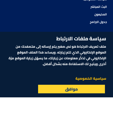
البث المباشر
المذيعون
جدول البرامج
سياسة ملفات الارتباط
ملف تعريف الارتباط هو نص صغير يتم إرساله إلى متصفحك من
الموقع الإلكتروني الذي تتم زيارته. ويساعد هذا الملف الموقع
الإلكتروني في تذكّر معلومات عن زيارتك، ما يسهّل زيارة الموقع مرّة
أخرى ويتيح لك الاستفادة منه بشكل أفضل.
اشترك في نشرتنا الإلكترونية
سياسية الخصوصية
موافق
البث المباشر
الأسواق
القائمة
اشترك