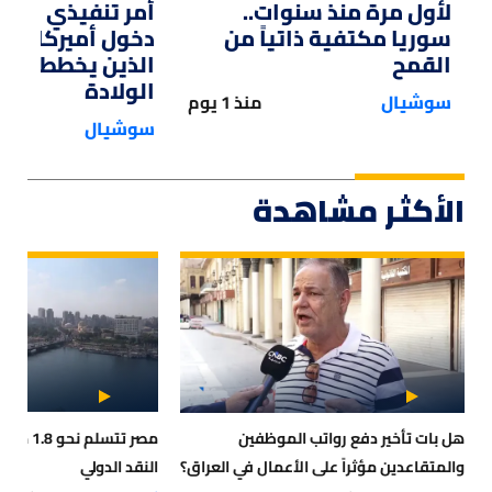
لأول مرة منذ سنوات..
أمر تنفيذي من ت
سوريا مكتفية ذاتياً من
دخول أميركا لل
القمح
الذين يخططون ل
الولادة
سوشيال
منذ 1 يوم
سوشيال
الأكثر مشاهدة
هل بات تأخير دفع رواتب الموظفين
مصر تتسلم
والمتقاعدين مؤثراً على الأعمال في العراق؟
النقد الدولي