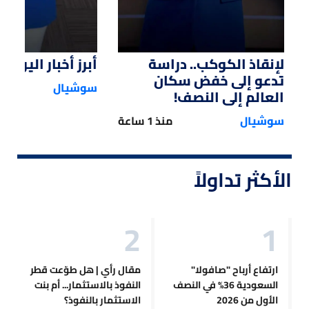
لإنقاذ الكوكب.. دراسة
أبرز أخبار اليوم
تدعو إلى خفض سكان
سوشيال
العالم إلى النصف!
سوشيال
منذ 1 ساعة
الأكثر تداولاً
ارتفاع أرباح "صافولا"
مقال رأي | هل طوّعت قطر
السعودية 36% في النصف
النفوذ بالاستثمار... أم بنت
الأول من 2026
الاستثمار بالنفوذ؟