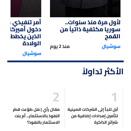
لأول مرة منذ سنوات..
أمر تنفيذي من ت
سوريا مكتفية ذاتياً من
دخول أميركا لل
القمح
الذين يخططون ل
الولادة
سوشيال
منذ 2 يوم
سوشيال
الأكثر تداولاً
آبل تلجأ إلى الشركات الصينية
مقال رأي | هل طوّعت قطر
لتأمين إمدادات إضافية من
النفوذ بالاستثمار... أم بنت
شرائح الذاكرة
الاستثمار بالنفوذ؟