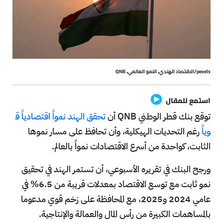
pexels/الاقتصاد الهندي، النمو العالمي، QNB
استمع للمقال
توقع بنك قطر الوطني ‏QNB أن
تحقق الهند نمواً اقتصادياً ق
وياً
رغم التحديات الهيكلية، وأن تحافظ على مسار نموها
الثابت، كواحدة من أسرع الاقتصادات نمواً بالعالم.
ورجح البنك في تقريره الأسبوعي، أن تستمر الهند في تحقيق
نمو ثابت مع توسع الاقتصاد بمعدلات قريبة من 6.5% في
عامي 2024 و2025، مع المحافظة على زخم قوي مدعوما
بالمساهمات الكبيرة من رأس المال والعمالة والإنتاجية.