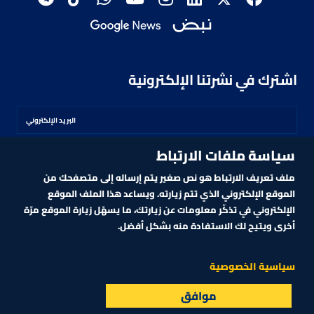
اشترك في نشرتنا الإلكترونية
سياسة ملفات الارتباط
اشترك
ملف تعريف الارتباط هو نص صغير يتم إرساله إلى متصفحك من
الموقع الإلكتروني الذي تتم زيارته. ويساعد هذا الملف الموقع
الإلكتروني في تذكّر معلومات عن زيارتك، ما يسهّل زيارة الموقع مرّة
أخرى ويتيح لك الاستفادة منه بشكل أفضل.
MARKET TECHNOLOGY POWERED BY ZAGTRADER
CNBCARABIA.COM. ALL RIGHTS RESERVED
2026
©
سياسية الخصوصية
 ‏QNB يتوقع نمواً قوياً للاقتصاد الهندي رغم التحديات الهيكلية
موافق
البث المباشر
الأسواق
القائمة