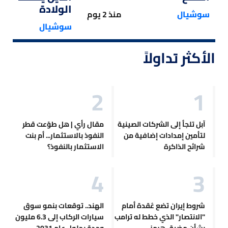
الولادة
سوشيال
منذ 2 يوم
سوشيال
الأكثر تداولاً
آبل تلجأ إلى الشركات الصينية
مقال رأي | هل طوّعت قطر
لتأمين إمدادات إضافية من
النفوذ بالاستثمار... أم بنت
شرائح الذاكرة
الاستثمار بالنفوذ؟
شروط إيران تضع عُقدة أمام
الهند.. توقعات بنمو سوق
"الانتصار" الذي خطط له ترامب
سيارات الركاب إلى 6.3 مليون
بشأن مضيق هرمز
وحدة بحلول عام 2031