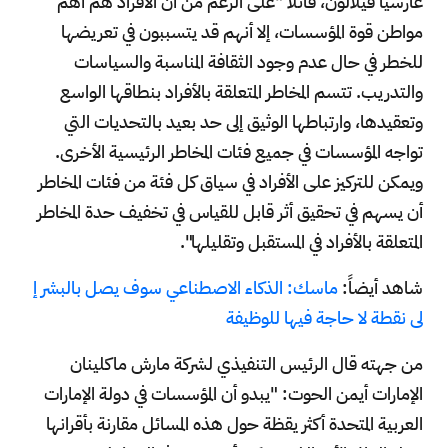
غارسيا فيلالون، قائلاً "على الرغم من أن الأفراد هم أهم
مواطن قوة المؤسسات، إلا أنهم قد يتسببون في تعريضها
للخطر في حال عدم وجود الثقافة المناسبة والسياسات
والتدريب. تتسم المخاطر المتعلقة بالأفراد بنطاقها الواسع
وتعقيدها، وارتباطها الوثيق إلى حد بعيد بالتحديات التي
تواجه المؤسسات في جميع فئات المخاطر الرئيسية الأخرى.
ويمكن للتركيز على الأفراد في سياق كل فئة من فئات المخاطر
أن يسهم في تحقيق أثر قابل للقياس في تخفيف حدة المخاطر
المتعلقة بالأفراد في المستقبل وتقليلها".
شاهد أيضاً:
ماسك: الذكاء الاصطناعي سوف يصل بالبشر إ
لى نقطة لا حاجة فيها للوظيفة
من جهته قال الرئيس التنفيذي لشركة مارش ماكلينان
الإمارات أيمن الحوت: "يبدو أن المؤسسات في دولة الإمارات
العربية المتحدة أكثر يقظة حول هذه المسائل مقارنة بأقرانها