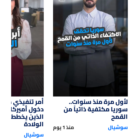
01:14
01:33
لأول مرة منذ سنوات..
أمر تنفيذي من ت
سوريا مكتفية ذاتياً من
دخول أميركا لل
القمح
الذين يخططون ل
الولادة
سوشيال
منذ 1 يوم
سوشيال