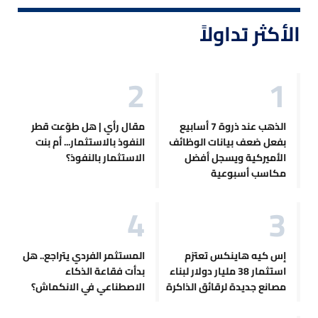
الأكثر تداولاً
الذهب عند ذروة 7 أسابيع
مقال رأي | هل طوّعت قطر
بفعل ضعف بيانات الوظائف
النفوذ بالاستثمار... أم بنت
الأميركية ويسجل أفضل
الاستثمار بالنفوذ؟
مكاسب أسبوعية
إس كيه هاينكس تعتزم
المستثمر الفردي يتراجع.. هل
استثمار 38 مليار دولار لبناء
بدأت فقاعة الذكاء
مصانع جديدة لرقائق الذاكرة
الاصطناعي في الانكماش؟