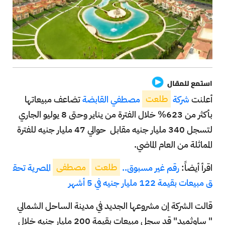
استمع للمقال
أعلنت
شركة
طلعت
مصطفي القابضة
تضاعف مبيعاتها
بأكثر من 623% خلال الفترة من يناير وحتى 8 يوليو الجاري
لتسجل 340 مليار جنيه مقابل حوالي 47 مليار جنيه للفترة
المماثلة من العام الماضي.
اقرأ أيضاً:
رقم غير مسبوق..
طلعت
مصطفى
المصرية تحق
ق مبيعات بقيمة 122 مليار جنيه في 5 أشهر
قالت الشركة إن مشروعها الجديد في مدينة الساحل الشمالي
" ساوثميد" قد سجل مبيعات بقيمة 200 مليار جنيه خلال