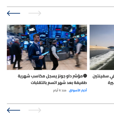
في سفينتين
🔴مؤشر داو جونز يسجل مكاسب شهرية
حاد
يرة
طفيفة بعد شهر اتسم بالتقلبات
الت
الو
أخبار الأسواق
منذ 6 أيام
نفط