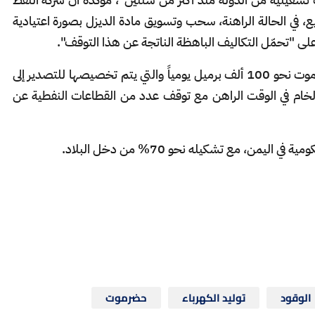
يع، في الحالة الراهنة، سحب وتسويق مادة الديزل بصورة اعتيادية
لى "تحمّل التكاليف الباهظة الناتجة عن هذا التوقف".
وتنتج شركة بترو مسيلة من حقل المسيلة بحضرموت نحو 100 ألف برميل يومياً والتي يتم تخصيصها للتصدير إلى
الخام في الوقت الراهن مع توقف عدد من القطاعات النفطية عن
يمن، مع تشكيله نحو 70% من دخل البلاد.
الوقود
توليد الكهرباء
حضرموت