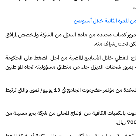
ن للمرة الثانية خلال أسبوعين
رور كميات محددة من مادة الديزل من الشركة والمخصص لمرافق
ولكن تحت إشراف منه.
اج النفطي خلال الأسابيع الماضية من أجل الضغط على الحكومة
 بمرور شحنات الديزل جاء من منطلق مسؤوليته تجاه المواطنين
ويطالب حلف قبائل حضرموت بتنفيذ القرارات المتخذة من مؤتمر حضرموت الجامع في 13 يوليو/ تموز، والتي ترتبط
موت بالكميات الكافية من الإنتاج المحلي من شركة بترو مسيلة من
ات تشغيلية من الدولة منذ أكثر من سنتين"، مؤكدة أن شركة النفط