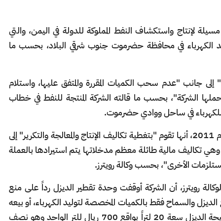
مسيلة لإنتاج واستكشاف النفط المملوكة للدولة في اليمن، والتي
 الكهرباء في محافظة حضرموت جنوب شرقي البلاد، بحسب ما
إلى جانب "عدم سحب الكميات المقررة والمتفق عليها، واستلام
تتحملها الشركة"، بحسب ما قالته الشركة المنتجة للنفط في خطاب
ة للكهرباء في ساحل ووادي حضرموت.
وذكرت الشركة، التي تنتج النفط في اليمن منذ عام 2011، أنها تقوم "بتغطية تكاليف الإنتاج والمعالجة والتكرير" إلى
 تكاليف مالية طائلة معظم مدخلاتها يتم استيرادها بالعملة
مستلزمات الأخرى"، بحسب وكالة رويترز.
ة رويترز، أن الشركة أوقفت وحدة تقطير الديزل رداً على منع
يزل والسماح فقط بالكميات المخصصة لتوليد الكهرباء، أو بيعه
بما لا يتجاوز سبعة آلاف ريال (3.5 دولار) لصفيحة الديزل سعة 20 لتراً بواقع 700 ريال للتر الواحد وهو نصف