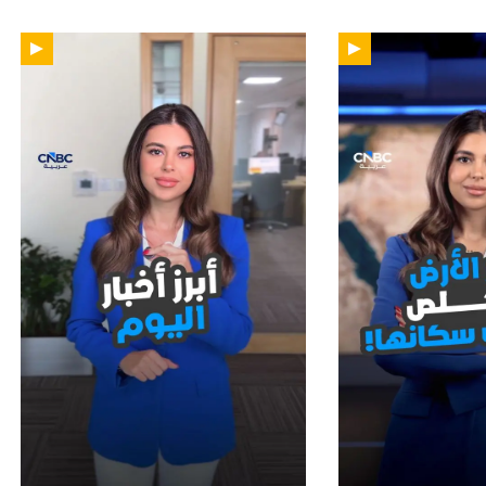
01:15
01: