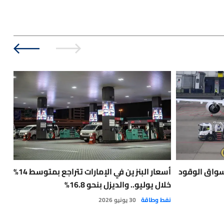
واق الوقود
أسعار البنزين في الإمارات تتراجع بمتوسط 14%
الأ
خلال يوليو.. والديزل بنحو 16.8%
وسط
نفط وطاقة
30 يونيو 2026
مقا