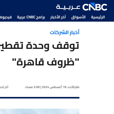
الرئيسية
الأسواق
آخر الأخبار
برامج CNBC عربية
فيديوهات CNBC
أخبار الشركات
توقف وحدة تقطير 
"ظروف قاهرة"
نشر
الأحد، 18 أغسطس 2024 | 3:58 مساءً
آخر تح