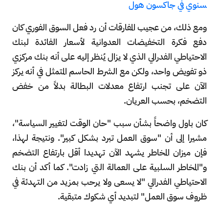
سنوي في جاكسون هول
ومع ذلك، من عجيب المفارقات أن رد فعل السوق الفوري كان
دفع فكرة التخفيضات العدوانية لأسعار الفائدة لبنك
الاحتياطي الفدرالي الذي لا يزال يُنظر إليه على أنه بنك مركزي
ذو تفويض واحد، ولكن مع الشرط الحاسم المتمثل في أنه يركز
الآن على تجنب ارتفاع معدلات البطالة بدلاً من خفض
التضخم، بحسب العريان.
كان باول واضحاً بشأن سبب "حان الوقت لتغيير السياسة"،
مشيرا إلى أن "سوق العمل تبرد بشكل كبير". ونتيجة لهذا،
فإن ميزان المخاطر يشهد الآن تهديدا أقل بارتفاع التضخم
و"المخاطر السلبية على العمالة التي زادت". كما أكد أن بنك
الاحتياطي الفدرالي "لا يسعى ولا يرحب بمزيد من التهدئة في
ظروف سوق العمل" لتبديد أي شكوك متبقية.