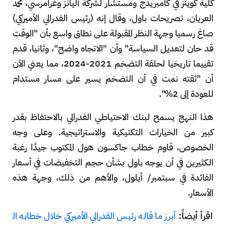
كلية كوينز في كامبريدج ومستشار لشركة أليانز وغرامرسي، محمد
العريان، تصريحات باول، وقال إنه (رئيس الفدرالي الأميركي)
صاغ رسميا وجهة النظر المقبولة على نطاق واسع بأن "الوقت
قد حان لتعديل السياسة" وأن "الاتجاه واضح"، وثانيا، قدم
تقييما تاريخيا لحلقة التضخم 2021-2024، مما يعني الآن
أن "ثقته نمت في أن التضخم يسير على مسار مستدام
للعودة إلى 2%".
هذا النهج يسمح لبنك الاحتياطي الفدرالي بالاحتفاظ بقدر
كبير من الخيارات التكتيكية والاستراتيجية. وعلى وجه
الخصوص، قاوم خطاب جاكسون هول المكتوب جيدًا رغبة
الكثيرين في أن يوجه باول بشأن حجم التخفيضات في أسعار
الفائدة في سبتمبر/ أيلول، والأهم من ذلك، وجهة هذه
الأسعار.
اقرأ أيضاً:
أبرز ما قاله رئيس الفدرالي الأميركي خلال خطابه ال