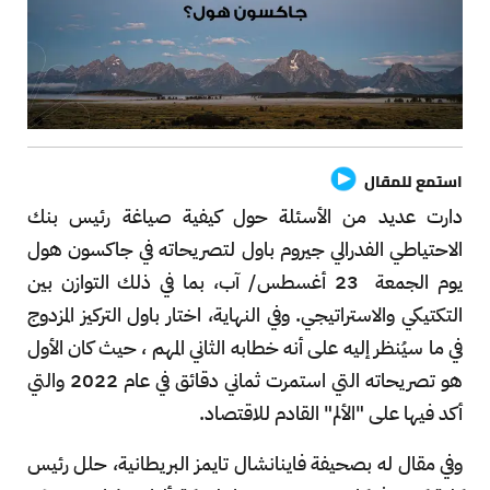
استمع للمقال
دارت عديد من الأسئلة حول كيفية صياغة رئيس بنك
الاحتياطي الفدرالي جيروم باول لتصريحاته في جاكسون هول
يوم الجمعة 23 أغسطس/ آب، بما في ذلك التوازن بين
التكتيكي والاستراتيجي. وفي النهاية، اختار باول التركيز المزدوج
في ما سيُنظر إليه على أنه خطابه الثاني المهم ، حيث كان الأول
هو تصريحاته التي استمرت ثماني دقائق في عام 2022 والتي
أكد فيها على "الألم" القادم للاقتصاد.
وفي مقال له بصحيفة فاينانشال تايمز البريطانية، حلل رئيس