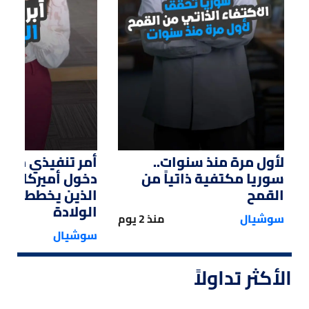
لأول مرة منذ سنوات..
أمر تنفيذي من ت
سوريا مكتفية ذاتياً من
دخول أميركا لل
القمح
الذين يخططون ل
الولادة
سوشيال
منذ 2 يوم
سوشيال
الأكثر تداولاً