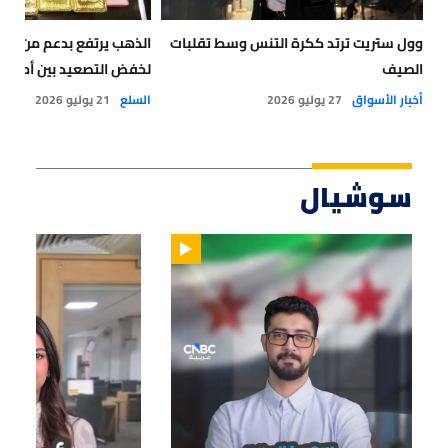
وول ستريت ترتد ككرة التنس وسط تقلبات
الذهب يرتفع بدعم من جه
الصيف
لخفض التصعيد بين أميركا 
أخبار الأسواق
27 يوليو 2026
السلع
21 يوليو 2026
سوشيال
01:14
01:33