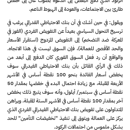
الركود الذي دفع البعض إلى الدعوة بصوت عال إلى خفض
طارئ بين الاجتماعات، والعودة إلى الهبوط الناعم.
ويقول: في حين أشك في أن بنك الاحتياطي الفدرالي يرغب في
ترسيخ التحول السياسي بعيداً عن التفويض الفردي (الفوز في
المعركة ضد التضخم) إلى التفويض المزدوج (استقرار الأسعار
والحد الأقصى للعمالة)، فإن السوق ليست في هذا الاتجاه.
والواقع أن رد فعل السوق الفوري كان الدفع إلى أبعد من
ذلك في الرأي القائل بأن بنك الاحتياطي الفيدرالي سوف
يخفض أسعار الفائدة بنحو 100 نقطة أساس في الأشهر
الأربعة المقبلة، مع زيادة احتمال البدء في خفضها بمقدار 50
نقطة أساس في سبتمبر/ أيلول، وأنه سوف يتبع ذلك بخفض
آخر بمقدار 100 نقطة أساس في الأشهر الستة المقبلة. ويراهن
المتداولون على تفويض بنك الاحتياطي الفيدرالي الفردي الذي
يركز على العمالة ويتوق إلى تنفيذ "تخفيضات التأمين" للحد
بشكل ملموس من احتمالات الركود.