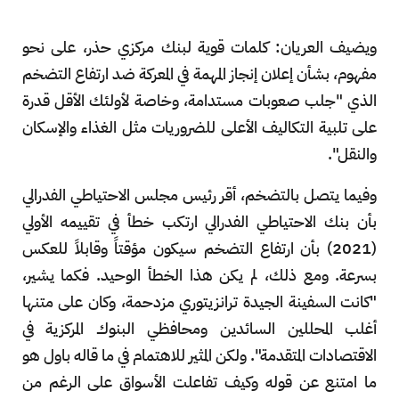
ويضيف العريان: كلمات قوية لبنك مركزي حذر، على نحو
مفهوم، بشأن إعلان إنجاز المهمة في المعركة ضد ارتفاع التضخم
الذي "جلب صعوبات مستدامة، وخاصة لأولئك الأقل قدرة
على تلبية التكاليف الأعلى للضروريات مثل الغذاء والإسكان
والنقل".
وفيما يتصل بالتضخم، أقر رئيس مجلس الاحتياطي الفدرالي
بأن بنك الاحتياطي الفدرالي ارتكب خطأ في تقييمه الأولي
(2021) بأن ارتفاع التضخم سيكون مؤقتاً وقابلاً للعكس
بسرعة. ومع ذلك، لم يكن هذا الخطأ الوحيد. فكما يشير،
"كانت السفينة الجيدة ترانزيتوري مزدحمة، وكان على متنها
أغلب المحللين السائدين ومحافظي البنوك المركزية في
الاقتصادات المتقدمة". ولكن المثير للاهتمام في ما قاله باول هو
ما امتنع عن قوله وكيف تفاعلت الأسواق على الرغم من