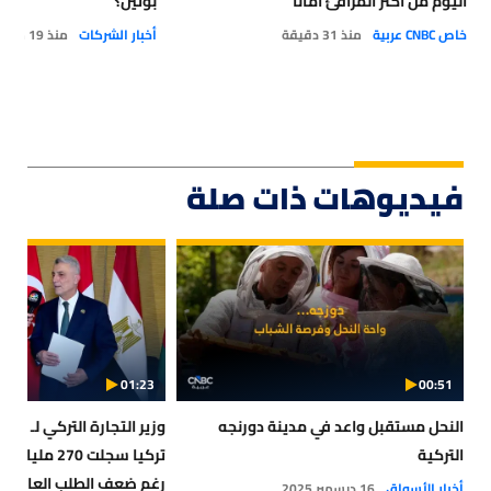
اليوم من أكثر المرافئ أماناً
بوتين؟
خاص CNBC عربية
منذ 31 دقيقة
أخبار الشركات
منذ 19 ساعة
فيديوهات ذات صلة
01:23
00:51
النحل مستقبل واعد في مدينة دورنجه
التركية
تركيا سجلت 270
رغم ضعف الطلب العالمي
أخبار الأسواق
16 ديسمبر 2025