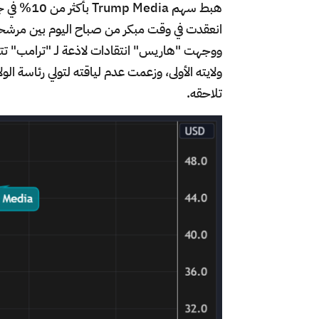
انعقدت في وقت مبكر من صباح اليوم بين مرشحي 
ووجهت "هاريس" انتقادات لاذعة لـ "ترامب" تت
ولايته الأولى، وزعمت عدم لياقته لتولي رئاسة الو
تلاحقه.