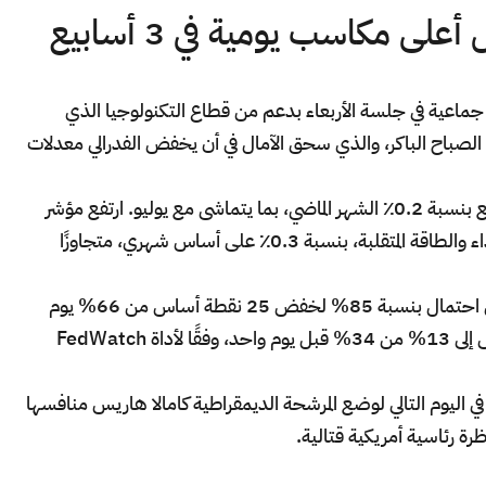
ى مكاسب يومية في 3 أسابيع
جماعية في جلسة الأربعاء بدعم من قطاع التكنولوجيا الذي
الصباح الباكر، والذي سحق الآمال في أن يخفض الفدرالي معدلات
إذ أظهرت البيانات أن مؤشر أسعار المستهلك ارتفع بنسبة 0.2٪ الشهر الماضي، بما يتماشى مع يوليو. ارتفع مؤشر
أسعار المستهلك الأساسي، باستثناء مكونات الغذاء والطاقة المتقلبة، بنسبة 0.3٪ على أساس شهري، متجاوزًا
وبعد بيانات التضخم، غير المتداولون رهاناتهم إلى احتمال بنسبة 85% لخفض 25 نقطة أساس من 66% يوم
الثلاثاء وانخفض احتمال خفض 50 نقطة أساس إلى 13% من 34% قبل يوم واحد، وفقًا لأداة FedWatch
اليوم التالي لوضع المرشحة الديمقراطية كامالا هاريس منافسها
ة رئاسية أمريكية قتالية.