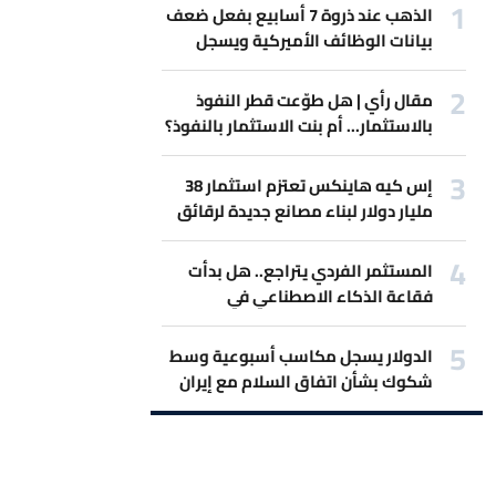
الذهب عند ذروة 7 أسابيع بفعل ضعف
بيانات الوظائف الأميركية ويسجل
أفضل مكاسب أسبوعية
مقال رأي | هل طوّعت قطر النفوذ
بالاستثمار... أم بنت الاستثمار بالنفوذ؟
إس كيه هاينكس تعتزم استثمار 38
مليار دولار لبناء مصانع جديدة لرقائق
الذاكرة
المستثمر الفردي يتراجع.. هل بدأت
فقاعة الذكاء الاصطناعي في
الانكماش؟
الدولار يسجل مكاسب أسبوعية وسط
شكوك بشأن اتفاق السلام مع إيران