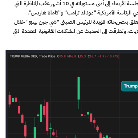
هبط سهم Trump Media بأكثر من 10% في جلسة الأربعاء إلى أدنى مستوياته في 10 أشهر عقب المناظرة التي
الرئاسة الأمريكية "دونالد ترامب" و"كامالا هاريس".
علق بتصريحاته المؤيدة للرئيس الصيني "شي جين بينج" خلال
لايات، وتطرقت إلى الحديث عن المشكلات القانونية المتعددة التي