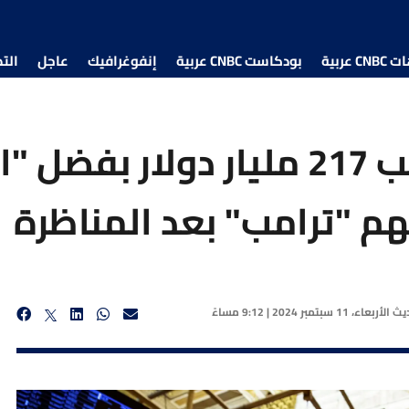
 عربية
بودكاست CNBC عربية
إنفوغرافيك
عاجل
الت
أسهم Nvidia تكسب 217 مليار دولار
م "ترامب" بعد المناظرة
ديث
الأربعاء، 11 سبتمبر 2024 | 9:12 مساءً