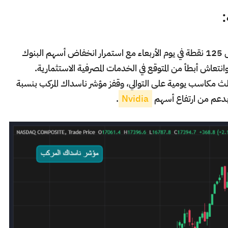
:
ارتفع مؤشر الداو جونز بنسبة 0.3% أي ما يعادل 125 نقطة في يوم الأربعاء مع استمرار انخفاض أسهم البنوك
تعاش أبطأ من المتوقع في الخدمات المصرفية الاستثمارية.
S بنسبة 1.1% مسجلاً ثالث مكاسب يومية على التوالي، وقفز مؤشر ناسداك المركب بنسبة
.
Nvidia