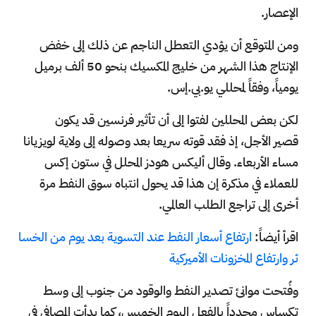
الإعصار.
ومن المتوقع أن يؤدي التعطل الناجم عن ذلك إلى خفض
الإنتاج هذا الشهر من خليج المكسيك بنحو 50 ألف برميل
يومياً، وفقاً لمحللي يو.بي.إس.
لكن بعض المحللين لفتوا إلى أن تأثير فرنسين قد يكون
قصير الأجل، إذ فقد قوته سريعا بعد وصوله إلى ولاية لويزيانا
مساء الأربعاء. وقال أليكس هودز المحلل في ستون إكس
للعملاء في مذكرة إن هذا قد يحول انتباه سوق النفط مرة
أخرى إلى تراجع الطلب العالمي.
اقرأ أيضاً:
ارتفاع أسعار النفط عند التسوية بعد يوم من الخسا
ئر وارتفاع المخزونات الأميركية
وفُتحت موانئ تصدير النفط والوقود من جنوب إلى وسط
تكساس مجدداً بالفعل اليوم الخميس، كما بدأت المصافي في