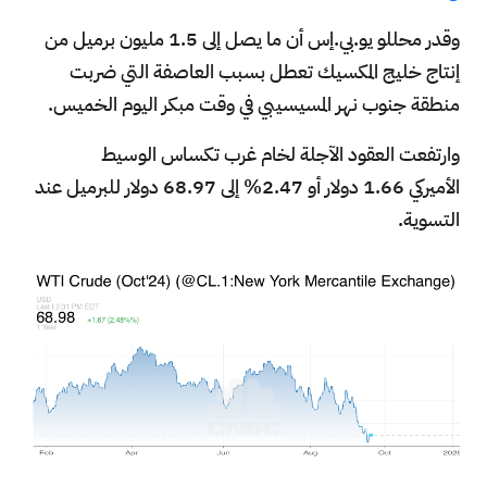
وقدر محللو يو.بي.إس أن ما يصل إلى 1.5 مليون برميل من
إنتاج خليج المكسيك تعطل بسبب العاصفة التي ضربت
منطقة جنوب نهر المسيسيبي في وقت مبكر اليوم الخميس.
وارتفعت العقود الآجلة لخام غرب تكساس الوسيط
الأميركي 1.66 دولار أو 2.47% إلى 68.97 دولار للبرميل عند
التسوية.