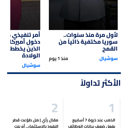
لأول مرة منذ سنوات..
أمر تنفيذي من ت
سوريا مكتفية ذاتياً من
دخول أميركا لل
القمح
الذين يخططون ل
الولادة
سوشيال
منذ 1 يوم
سوشيال
الأكثر تداولاً
الذهب عند ذروة 7 أسابيع
مقال رأي | هل طوّعت قطر
بفعل ضعف بيانات الوظائف
النفوذ بالاستثمار... أم بنت