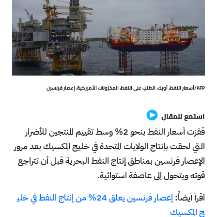
AFP/أسعار النفط، أوبك، الطلب على النفط، المخزونات الأميركية، إعصار فرنسين
استمع للمقال
قفزت أسعار النفط بنحو 2% وسط تقييم المنتجين للأضرار
التي لحقت بإنتاج الولايات المتحدة في خليج المكسيك بعد مرور
الإعصار فرنسين بمناطق إنتاج النفط البحرية قبل أن تتراجع
قوته ويتحول إلى عاصفة استوائية.
اقرأ أيضاً:
إعصار فرنسين يعلق 24% من إنتاج النفط في خلي
ج المكسيك