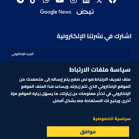
اشترك في نشرتنا الإلكترونية
سياسة ملفات الارتباط
اشترك
ملف تعريف الارتباط هو نص صغير يتم إرساله إلى متصفحك من
الموقع الإلكتروني الذي تتم زيارته. ويساعد هذا الملف الموقع
الإلكتروني في تذكّر معلومات عن زيارتك، ما يسهّل زيارة الموقع مرّة
أخرى ويتيح لك الاستفادة منه بشكل أفضل.
MARKET TECHNOLOGY POWERED BY ZAGTRADER
CNBCARABIA.COM. ALL RIGHTS RESERVED
2026
©
سياسية الخصوصية
لنفط يقفز 2% مع تعطل الإنتاج الأميركي في خليج المكسيك بسبب عاصفة
موافق
البث المباشر
الأسواق
القائمة