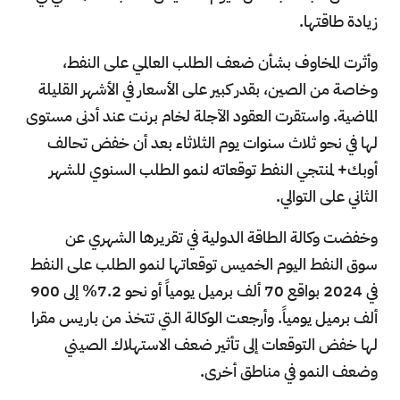
زيادة طاقتها.
وأثرت المخاوف بشأن ضعف الطلب العالمي على النفط،
وخاصة من الصين، بقدر كبير على الأسعار في الأشهر القليلة
الماضية. واستقرت العقود الآجلة لخام برنت عند أدنى مستوى
لها في نحو ثلاث سنوات يوم الثلاثاء بعد أن خفض تحالف
أوبك+ لمنتجي النفط توقعاته لنمو الطلب السنوي للشهر
الثاني على التوالي.
وخفضت وكالة الطاقة الدولية في تقريرها الشهري عن
سوق النفط اليوم الخميس توقعاتها لنمو الطلب على النفط
في 2024 بواقع 70 ألف برميل يومياً أو نحو 7.2% إلى 900
ألف برميل يومياً. وأرجعت الوكالة التي تتخذ من باريس مقرا
لها خفض التوقعات إلى تأثير ضعف الاستهلاك الصيني
وضعف النمو في مناطق أخرى.