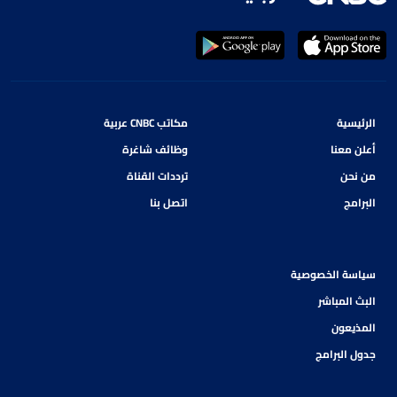
الرئيسية
مكاتب CNBC عربية
أعلن معنا
وظائف شاغرة
من نحن
ترددات القناة
البرامج
اتصل بنا
سياسة الخصوصية
البث المباشر
المذيعون
جدول البرامج