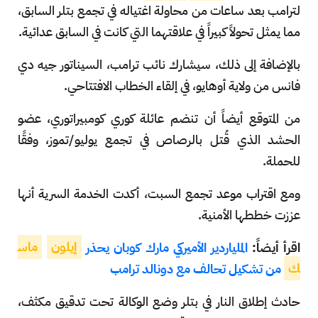
لترامب بعد ساعات من محاولة اغتياله في تجمع بتلر السابق،
مما يمثل تحولاً كبيراً في علاقتهما التي كانت في السابق عدائية.
بالإضافة إلى ذلك، سيشارك نائب ترامب، السيناتور جيه دي
فانس من ولاية أوهايو، في إلقاء الخطاب الافتتاحي.
من المتوقع أيضاً أن تنضم عائلة كوري كومبيراتوري، عضو
الحشد الذي قُتل بالرصاص في تجمع يوليو/تموز، وفقًا
للحملة.
ومع اقتراب موعد تجمع السبت، أكدت الخدمة السرية أنها
عززت خططها الأمنية.
اقرأ أيضاً:
الملياردير الأميركي مارك كوبان يحذر
إيلون
ماس
ك
من تشكيل تحالف مع دونالد ترامب
حادث إطلاق النار في بتلر وضع الوكالة تحت تدقيق مكثف،