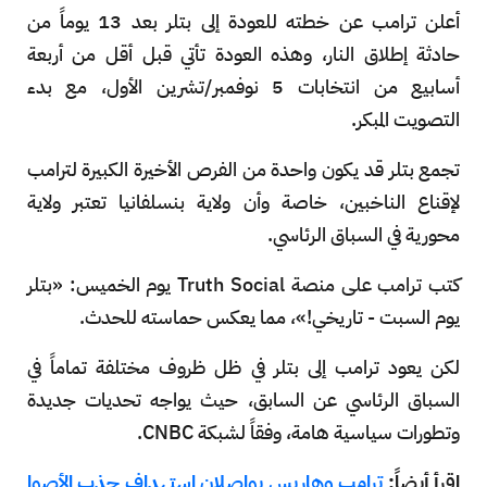
أعلن ترامب عن خطته للعودة إلى بتلر بعد 13 يوماً من
حادثة إطلاق النار، وهذه العودة تأتي قبل أقل من أربعة
أسابيع من انتخابات 5 نوفمبر/تشرين الأول، مع بدء
التصويت المبكر.
تجمع بتلر قد يكون واحدة من الفرص الأخيرة الكبيرة لترامب
لإقناع الناخبين، خاصة وأن ولاية بنسلفانيا تعتبر ولاية
محورية في السباق الرئاسي.
كتب ترامب على منصة Truth Social يوم الخميس: «بتلر
يوم السبت - تاريخي!»، مما يعكس حماسته للحدث.
لكن يعود ترامب إلى بتلر في ظل ظروف مختلفة تماماً في
السباق الرئاسي عن السابق، حيث يواجه تحديات جديدة
وتطورات سياسية هامة، وفقاً لشبكة CNBC.
اقرأ أيضاً:
ترامب وهاريس يواصلان استهداف جذب الأصوا