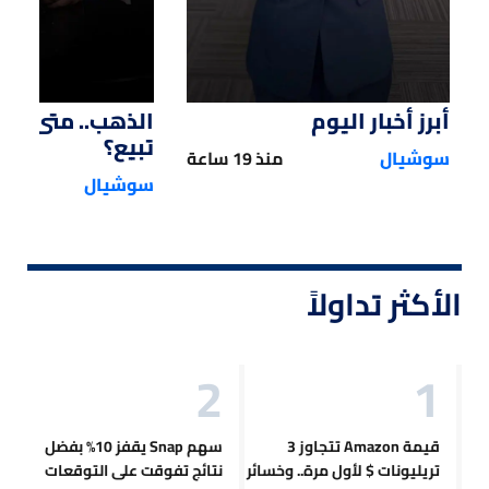
أبرز أخبار اليوم
الذهب.. متى تش
تبيع؟
سوشيال
منذ 19 ساعة
سوشيال
الأكثر تداولاً
قيمة Amazon تتجاوز 3
سهم Snap يقفز 10% بفضل
تريليونات $ لأول مرة.. وخسائر
نتائج تفوقت على التوقعات