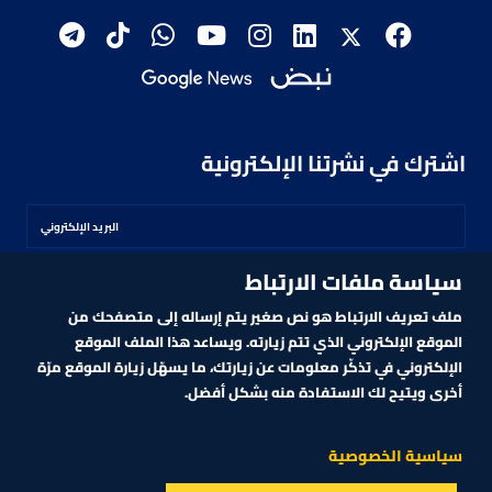
اشترك في نشرتنا الإلكترونية
سياسة ملفات الارتباط
اشترك
ملف تعريف الارتباط هو نص صغير يتم إرساله إلى متصفحك من
الموقع الإلكتروني الذي تتم زيارته. ويساعد هذا الملف الموقع
الإلكتروني في تذكّر معلومات عن زيارتك، ما يسهّل زيارة الموقع مرّة
أخرى ويتيح لك الاستفادة منه بشكل أفضل.
MARKET TECHNOLOGY POWERED BY ZAGTRADER
CNBCARABIA.COM. ALL RIGHTS RESERVED
2026
©
سياسية الخصوصية