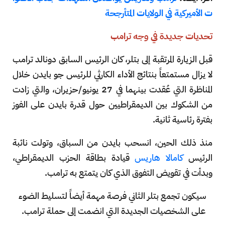
ت الأميركية في الولايات المتأرجحة
تحديات جديدة في وجه ترامب
قبل الزيارة المرتقبة إلى بتلر، كان الرئيس السابق دونالد ترامب
لا يزال مستمتعاً بنتائج الأداء الكارثي للرئيس جو بايدن خلال
المناظرة التي عُقدت بينهما في 27 يونيو/حزيران، والتي زادت
من الشكوك بين الديمقراطيين حول قدرة بايدن على الفوز
بفترة رئاسية ثانية.
منذ ذلك الحين، انسحب بايدن من السباق، وتولت نائبة
الرئيس
كامالا هاريس
قيادة بطاقة الحزب الديمقراطي،
وبدأت في تقويض التفوق الذي كان يتمتع به ترامب.
سيكون تجمع بتلر الثاني فرصة مهمة أيضاً لتسليط الضوء
على الشخصيات الجديدة التي انضمت إلى حملة ترامب.