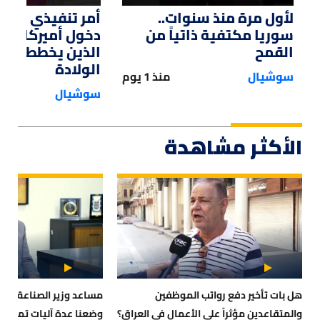
لأول مرة منذ سنوات..
أمر تنفيذي من ت
سوريا مكتفية ذاتياً من
دخول أميركا لل
القمح
الذين يخططون ل
الولادة
سوشيال
منذ 1 يوم
سوشيال
الأكثر مشاهدة
هل بات تأخير دفع رواتب الموظفين
والمتقاعدين مؤثراً على الأعمال في العراق؟
وضعنا عدة آليات تمويلي