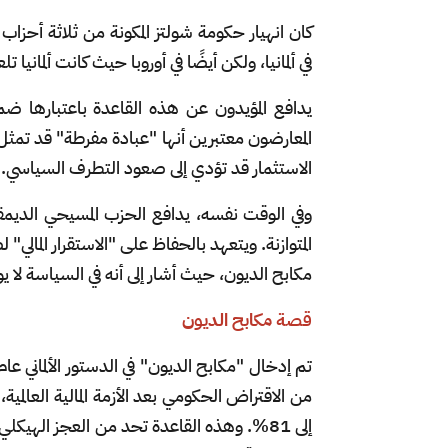
كان انهيار حكومة شولتز المكونة من ثلاثة أحز
في ألمانيا، ولكن أيضًا في أوروبا حيث كانت ألمانيا
يدافع المؤيدون عن هذه القاعدة باعتبارها ضما
المعارضون معتبرين أنها "عبادة مفرطة" قد تمثل
الاستثمار قد تؤدي إلى صعود التطرف السياسي.
وفي الوقت نفسه، يدافع الحزب المسيحي الديمقرا
المتوازنة. ويتعهد بالحفاظ على "الاستقرار المالي"
مكابح الديون، حيث أشار إلى أنه في السياسة ل
قصة مكابح الديون