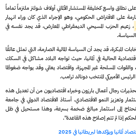
لى نطاق واسع كخليفة المستشار الألماني أولاف شولتز ملتزماً تماماً
ة على الاقتراض الحكومي، وهو الإجراء الذي كان وراء انهيار
، زعيم الحزب المسيحي الديمقراطي المعارض، قد يجد نفسه في
السياسة.
ات المبكرة، قد يجد أن السياسة المالية الصارمة، التي تمثل عائقًا
قتصادية الحالية في ألمانيا، حيث تواجه البلاد مشاكل في السكك
ة، والقوات المسلحة غير المجهزة، واقتصاد يعاني وقد يواجه ضغوطًا
لرئيس الأميركي المنتخب دونالد ترامب.
ذيرات رجال أعمال بارزون وخبراء اقتصاديون من أن تعديل هذه
تثمار وتعزيز النمو الاقتصادي. أستاذ الاقتصاد الدولي في جامعة
، يقول: "نحتاج إلى استثمار مبالغ ضخمة بسرعة، وهذا مستحيل في ظل
للحكم إذا لم تتم إصلاح هذه القاعدة".
لمانيا ويؤكدها لبريطانيا في 2025