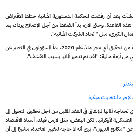
نشأت بعد أن رفضت المحكمة الدستورية الألمانية خطط الاقتراض
ذه القاعدة. وحتى الآن، بدأ الضغط من أجل الإصلاح يزداد، بما
مال الكبرى، مثل "اتحاد الشركات الألمانية".
في بعض الولايات الألمانية، حيث تم منع الحكومة من تحقيق أي عجز منذ عام 2020، بدأ المسؤولون في التعبير عن
ي من أزمة مالية: "لقد تم تدمير ألمانيا بسبب التقشف".
يندنر
 لإجراء انتخابات مبكرة
تحتاجه ألمانيا للإنفاق في العقد المقبل من أجل تحقيق التحول إلى
لعسكرية لأوكرانيا. لكن البعض، مثل لارس فيلد، أستاذ الاقتصاد
ن المدافعين عن "مكابح الديون"، يرى أنه لا حاجة لتغيير القاعدة، مشيرًا إلى أن