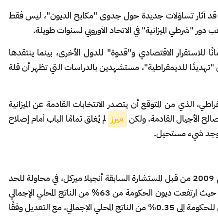
اب قد أثار تساؤلات جديدة حول جدوى "مكابح الديون"، ليس فقط
 تلعب دور "شرطي الميزانية" في الاتحاد الأوروبي لسنوات طويلة.
نًا للاستقرار الاقتصادي و"قدوة" للدول الأخرى، بينما ينتقدها
 "تهديدًا للديمقراطية"، مستشهدين بالدراسات التي تظهر أن قلة
طي، الذي من المتوقع أن يتصدر الانتخابات القادمة عن الميزانية
 لصالح الأجيال القادمة. ولكن
ميرز
لم يُغلق تمامًا الباب أمام إصلاح
ا يوجد شيء مستحيل.
تم إدخال "مكابح الديون" في الدستور الألماني عام 2009 من قبل المستشارة السابقة أنجيلا ميركل، في محاولة للحد
من الاقتراض الحكومي بعد الأزمة المالية العالمية، حيث ارتفعت ديون الحكومة من 63% من الناتج المحلي الإجمالي
إلى 81%. وهذه القاعدة تحد من العجز الهيكلي للحكومة إلى 0.35% من الناتج المحلي الإجمالي، مع التعديل وفقًا