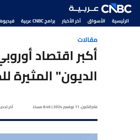
الرئيسية
الأسواق
آخر الأخبار
برامج CNBC عربية
فيديوهات CNBC
مقالات
أكبر اقتصاد أوروب
الديون" المثيرة لل
نشر
الاثنين، 11 نوفمبر 2024 | 8:46 مساءً
آخر تحد