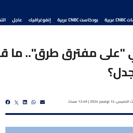
 عربية
بودكاست CNBC عربية
إنفوغرافيك
عاجل
الت
ي "على مفترق طرق".. ما ق
جدل؟
يث
الخميس، 14 نوفمبر 2024 | 12:49 مساءً