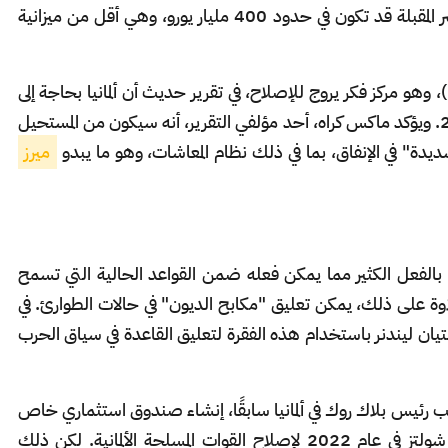
الاحتياجات المالية الإضافية خلال السنوات العشر المقبلة قد تكون في حدود 400 مليار يورو، وهي أقل من ميزانية
ومع ذلك، يقول "مركز " (Dezernat Zukunft)، وهو مركز فكر يروج للإصلاح، في تقرير حديث أن ألمانيا بحاجة إلى
إنفاق حوالي 780 مليار يورو بين الآن وعام 2030. ويؤكد ماكس كراه، أحد مؤلفي التقرير، أنه سيكون من المستحيل
يدة" في الإنفاق، بما في ذلك نظام المعاشات، وهو ما يبدو
ميرز
 بالفعل الكثير مما يمكن فعله ضمن القواعد الحالية التي تسمح
لاوة على ذلك، يمكن تعليق "مكابح الديون" في حالات الطوارئ. في
ستيان ليندنر باستخدام هذه الفقرة لتعليق القاعدة في سياق الحرب
رئيس بلاك روك في ألمانيا سابقًا، إنشاء صندوق استثماري خاص
مشابه لصندوق بقيمة 100 مليار يورو أنشأه شولتز في عام 2022 لإصلاح القوات المسلحة الألمانية. لكن ذلك