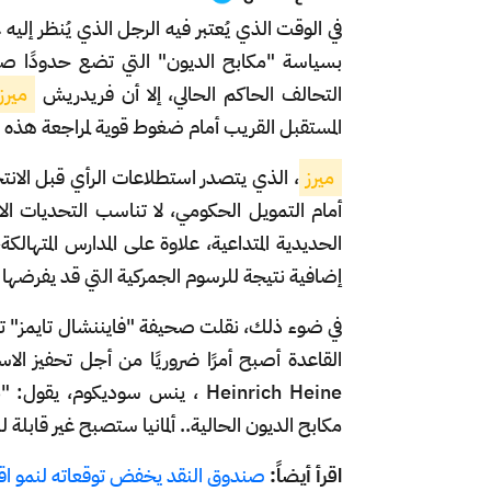
في الوقت الذي يُعتبر فيه الرجل الذي يُنظر إليه ع
بسياسة "مكابح الديون" التي تضع حدودًا صارم
التحالف الحاكم الحالي، إلا أن فريدريش
ميرز
المستقبل القريب أمام ضغوط قوية لمراجعة هذه 
ميرز
، الذي يتصدر استطلاعات الرأي قبل الانتخاب
أمام التمويل الحكومي، لا تناسب التحديات الا
الحديدية المتداعية، علاوة على المدارس المتهالك
إضافية نتيجة للرسوم الجمركية التي قد يفرضها ا
في ضوء ذلك، نقلت صحيفة "فايننشال تايمز" تح
القاعدة أصبح أمرًا ضروريًا من أجل تحفيز الاس
Heinrich Heine ، ينس سوديكوم
مكابح الديون الحالية.. ألمانيا ستصبح غير قابلة 
اقرأ أيضاً:
صندوق النقد يخفض توقعاته لنمو اقتصاد أ