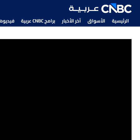
الرئيسية
الأسواق
آخر الأخبار
برامج CNBC عربية
فيديوهات CNBC
مع تفاقم التوترات الجيوسياسية في سوريا.. الأمم المتحد