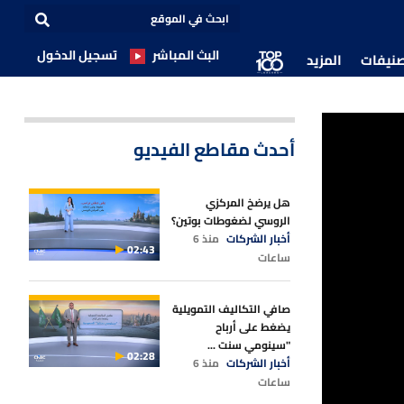
البث المباشر
تسجيل الدخول
صنيفات
المزيد
أحدث مقاطع الفيديو
هل يرضخ المركزي
الروسي لضغوطات بوتين؟
أخبار الشركات
منذ 6
02:43
ساعات
صافي التكاليف التمويلية
يضغط على أرباح
"سينومي سنت ...
02:28
أخبار الشركات
منذ 6
ساعات