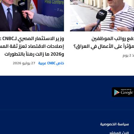
دفع رواتب الموظفين
وزير ال
ؤثراً على الأعمال في العراق؟
إصلاحات الاقتصاد تعزز ثقة الم
و2026 ما زالت رهناً بالتطورات
يوم
خاص CNBC عربية
27 يوليو 2026
سياسة الخصوصية
البث المباشر