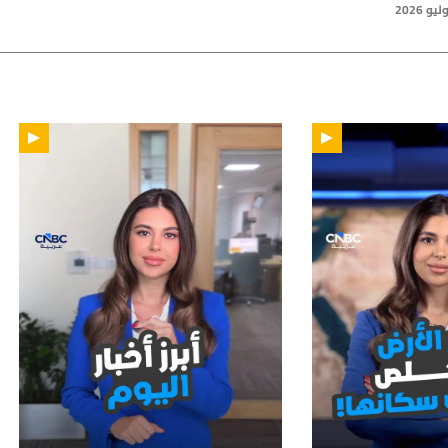
01:15
01: