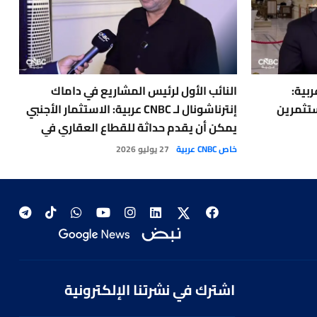
01:17
أخبار الشركات
منذ 1 يوم
استثمار المصري لـCNBC عربية:
النائب الأول لرئيس المشاريع في داماك
ا
ستثمرين
إنترناشونال لـ CNBC عربية: الاستثمار الأجنبي
يمكن أن يقدم حداثة للقطاع العقاري في
ل
العراق
خاص CNBC عربية
27 يوليو 2026
أخ
اشترك في نشرتنا الإلكترونية