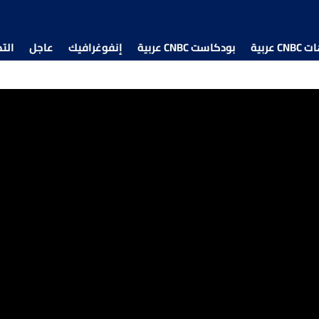
 عربية
بودكاست CNBC عربية
إنفوغرافيك
عاجل
الت
ة تحذر من تفاقم شح السيولة في مدينة حلب