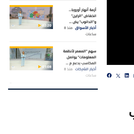
أزمة أنهار أوروبا...
انخفاض "الراين"
و"الدانوب" يض ...
02:20
أخبار الأسواق
منذ 8
ساعات
سهم "المعمر لأنظمة
المعلومات" يواصل
المكاسب بدعم م ...
01:08
أخبار الشركات
منذ 8
ساعات
الأسواق الآسيوية تلتقط
أنفاسها.. وترقب لتقرير
الوظ ...
08:13
أخبار الأسواق
منذ 9
ساعات
بعد حرب إيران.. كيف تعيد