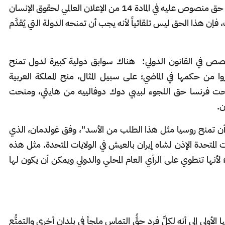
اللجوء إذا كان يفر من الاضطهاد أو الصراع، وهو حق منصوص عليه في المادة 14 من الإعلان العالمي لحقوق الإنسان
 هذا الحق ليس تلقائياً لأنه يجب أن تمنحه الدولة التي يُقدَّم
ص في القانون الدولي: هناك سوابق دولية كبيرة لدول تمنح
من حكمها في الماضي؛ على سبيل المثال، منح المملكة العربية
حت فرنسا حق اللجوء لبيبي دوك دوفالييه من هايتي، ومنحت
ن.
ي أن تمنح روسيا مثل هذا الطلب من الأسد"، وفق غولدمان، الذي
ت المتحدة الإذن لشاه إيران بالعيش في الولايات المتحدة. مثل هذه
؛ لأنها تنطوي على الرأي العام المحلي والدولي ويمكن أن يكون لها
في فقرتها الأولى إلى أنه لكلِّ فرد حقُّ التماس ملجأ في بلدان أخرى والتمتُّع