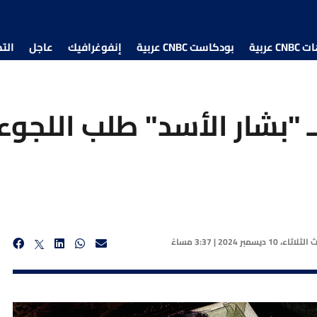
 عربية
بودكاست CNBC عربية
إنفوغرافيك
عاجل
الت
لـ "بشار الأسد" طلب اللجو
يث
الثلاثاء، 10 ديسمبر 2024 | 3:37 مساءً