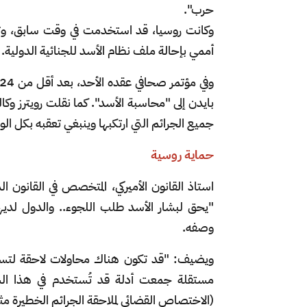
حرب".
أممي بإحالة ملف نظام الأسد للجنائية الدولية.
بايدن إلى "محاسبة الأسد". كما نقلت رويترز وك
جميع الجرائم التي ارتكبها وينبغي تعقبه بكل الوس
حماية روسية
"يحق لبشار الأسد طلب اللجوء.. والدول لديها
وصفه.
ويضيف: "قد تكون هناك محاولات لاحقة لتسلي
مستقلة جمعت أدلة قد تُستخدم في هذا الس
(الاختصاص القضائي لملاحقة الجرائم الخطيرة مثل