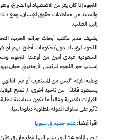
والعديد من معاهدات حقوق الإنسان. ومع ذلك، فإن
إليها الطلب.
يضيف مدير مكتب أبحاث جرائم الحرب، المتخص
اللجوء لرؤساء دول/حكومات أطيح بهم أو فروا 
السعودية عيدي أمين من أوغندا اللجوء، ومن
إسبانيا حق اللجوء للرئيس الأرجنتيني خوان بيرو
وعليه، فإنه "ليس من المستغرب أو غير القانون
يستطرد قائلاً: من ناحية أخرى، لم تمنح الولايا
القرارات تقديرية وغالباً ما تكون سياسية للغاية
تأثير على سلوك الدولة المطلوبة دبلوماسياً.
اقرأ أيضاً:
عصر جديد في سوريا
تنص المادة 14 التي يشير إليها غولدمان 