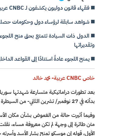
◼️ فقهاء قانون دوليون يكشفون لـ CNBC عربية المسارات المحتملة لـ "محاسبة الأسد".. والموقف الروسي
◼️ شواهد سابقة لرؤساء دول وحكومات حصلوا
◼️ الدول ذات السيادة تتمتع بحق منح اللجوء
وتقديراتها
◼️ يمنح اللجوء عادةً استنادًا إلى القواعد الدا
خاص CNBC عربية- محمد خالد
بعد تطورات دراماتيكية متسارعة شهدتها سوري
بدأته في 27 نوفمبر/ تشرين الثاني- من السيطرة على عديد من المحافظات السورية في الأيام القليلة الماضية.
وفيما أثيرت حالة من الغموض بشأن مكان الأ
الأول، قوله إن موسكو تمنح بشار الأسد وأسرته حق