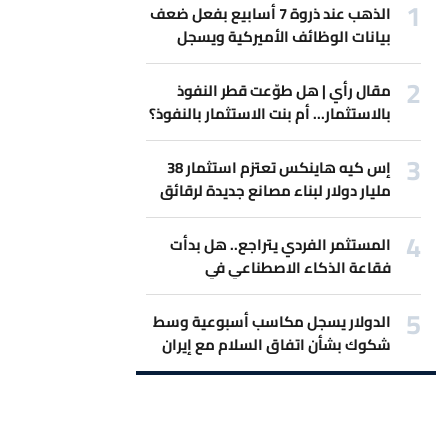
الذهب عند ذروة 7 أسابيع بفعل ضعف
بيانات الوظائف الأميركية ويسجل
أفضل مكاسب أسبوعية
مقال رأي | هل طوّعت قطر النفوذ
بالاستثمار... أم بنت الاستثمار بالنفوذ؟
إس كيه هاينكس تعتزم استثمار 38
مليار دولار لبناء مصانع جديدة لرقائق
الذاكرة
المستثمر الفردي يتراجع.. هل بدأت
فقاعة الذكاء الاصطناعي في
الانكماش؟
الدولار يسجل مكاسب أسبوعية وسط
شكوك بشأن اتفاق السلام مع إيران