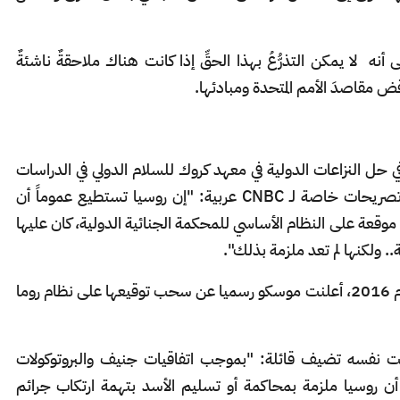
أنه لا يمكن التذرُّعُ بهذا الحقِّ إذا كانت هناك ملاحقةٌ ناشئةٌ
 مقاصدَ الأمم المتحدة ومبادئها.
 في حل النزاعات الدولية في معهد كروك للسلام الدولي في الدراسات
بجامعة نوتردام، ماري إيلين أوكونيل، تقول في تصريحات خاصة لـ CNBC عربية: "إن روسيا تستطيع عموماً أن
وقعة على النظام الأساسي للمحكمة الجنائية الدولية، كان عليها
ة.. ولكنها لم تعد ملزمة بذلك".
يشار إلى أنه في شهر نوفمبر/ تشرني الثاني من العام 2016، أعلنت موسكو رسميا عن سحب توقيعها على نظام روما
وقت نفسه تضيف قائلة: "بموجب اتفاقيات جنيف والبروتوكولات
عم أن روسيا ملزمة بمحاكمة أو تسليم الأسد بتهمة ارتكاب جرائم