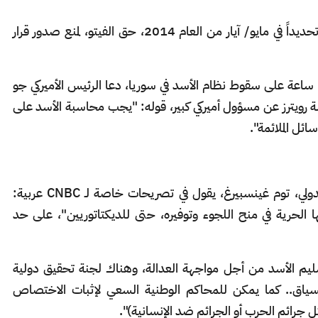
وكانت روسيا، قد استخدمت في وقت سابق، وتحديداً في مايو/ آيار من العام 2014، حق الفيتو، لمنع صدور قرار
وفي مؤتمر صحافي عقده الأحد، بعد أقل من 24 ساعة على سقوط نظام الأسد في سوريا، دعا الرئيس الأميركي جو
الة رويترز عن مسؤول أميركي كبير، قوله: "يجب محاسبة الأسد على
ائل الملائمة".
استاذ القانون الأميركي، المتخصص في القانون الدولي، توم غينسبيرغ، يقول في تصريحات خاصة لـ CNBC عربية:
 الحرية في منح اللجوء وتوفيره، حتى للديكتاتوريين"، على حد
م الأسد من أجل مواجهة العدالة، وهناك لجنة تحقيق دولية
ياق.. كما يمكن للمحاكم الوطنية السعي لإثبات الاختصاص
 جرائم الحرب أو الجرائم ضد الإنسانية)".