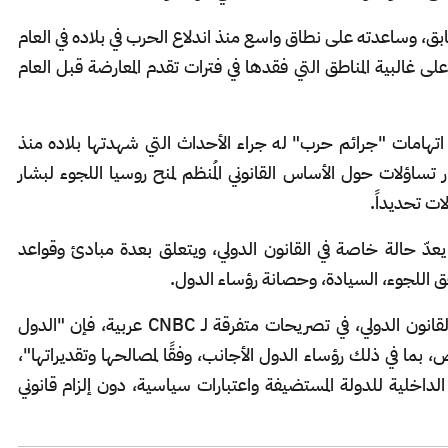
 وساعدته على نطاق واسع منذ اندلاع الحرب في بلاده في العام
 على غالبية المناطق التي فقدها في فترات تقدم المعارضة قبل العام
اتهامات "جرائم حرب" له جراء الأحداث التي شهدتها بلاده منذ
ه، تثار تساؤلات حول الأساس القانوني المُنظم لمنح روسيا اللجوء لبشار
ات تحديداً.
عدّ حالة خاصة في القانون الدولي، ويتعلق بعدة مبادئ وقواعد
ق اللجوء، السيادة، وحصانة رؤساء الدول.
وبحسب ما ذكره فقهاء ومختصون عالميون في القانون الدولي، في تصريحات متفرقة لـ CNBC عربية، فإن "الدول
ما في ذلك رؤساء الدول الأجانب، وفقًا لمصالحها وتقديراتها"،
د الداخلية للدولة المستضيفة واعتبارات سياسية، دون إلزام قانوني