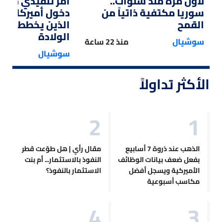
لأول مرة منذ سنوات..
أمر تنفيذي من ت
سوريا مكتفية ذاتياً من
دخول أميركا لل
القمح
الذين يخططون ل
الولادة
سوشيال
منذ 22 ساعة
سوشيال
الأكثر تداولاً
الذهب عند ذروة 7 أسابيع
مقال رأي | هل طوّعت قطر
بفعل ضعف بيانات الوظائف
النفوذ بالاستثمار... أم بنت
الأميركية ويسجل أفضل
الاستثمار بالنفوذ؟
مكاسب أسبوعية