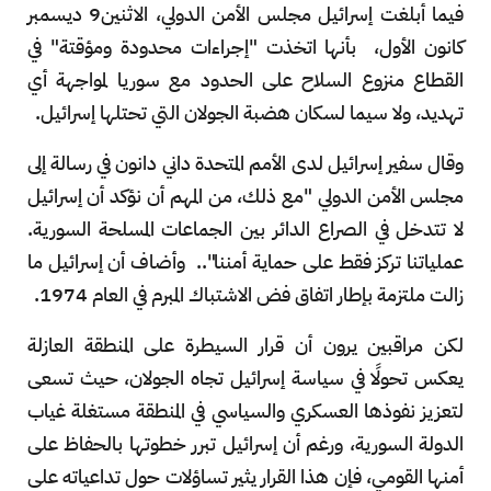
فيما أبلغت إسرائيل مجلس الأمن الدولي، الاثنين9 ديسمبر
كانون الأول، بأنها اتخذت "إجراءات محدودة ومؤقتة" في
القطاع منزوع السلاح على الحدود مع سوريا لمواجهة أي
تهديد، ولا سيما لسكان هضبة الجولان التي تحتلها إسرائيل.
وقال سفير إسرائيل لدى الأمم المتحدة داني دانون في رسالة إلى
مجلس الأمن الدولي "مع ذلك، من المهم أن نؤكد أن إسرائيل
لا تتدخل في الصراع الدائر بين الجماعات المسلحة السورية.
عملياتنا تركز فقط على حماية أمننا".. وأضاف أن إسرائيل ما
زالت ملتزمة بإطار اتفاق فض الاشتباك المبرم في العام 1974.
لكن مراقبين يرون أن قرار السيطرة على المنطقة العازلة
يعكس تحولًا في سياسة إسرائيل تجاه الجولان، حيث تسعى
لتعزيز نفوذها العسكري والسياسي في المنطقة مستغلة غياب
الدولة السورية، ورغم أن إسرائيل تبرر خطوتها بالحفاظ على
أمنها القومي، فإن هذا القرار يثير تساؤلات حول تداعياته على