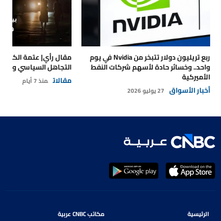
ربع تريليون دولار تتبخر من Nvidia في يوم
مقال رأي| عتمة الكهرباء
واحد.. وخسائر حادة لأسهم شركات النفط
التجاهل السياسي والتداع
الأميركية
مقالات
منذ 7 أيام
أخبار الأسواق
27 يوليو 2026
الرئيسية
مكاتب CNBC عربية