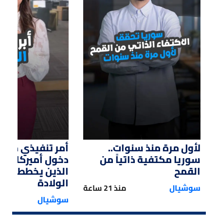
01:14
01:33
لأول مرة منذ سنوات..
أمر تنفيذي من ت
سوريا مكتفية ذاتياً من
دخول أميركا لل
القمح
الذين يخططون ل
الولادة
سوشيال
منذ 21 ساعة
سوشيال