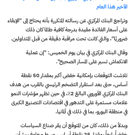
الأخير هذا العام
وتراجع البنك المركزي عن رسالته المتكررة بأنه يحتاج إلى "الإبقاء
على أسعار الفائدة مقيدة بدرجة كافية طالما كان ذلك
ضروريًا"، والتي كانت تحت مراقبة دقيقة من قبل المتداولين.
وقال البنك المركزي في بيان يوم الخميس: "إن عملية
الانكماش تسير على المسار الصحيح".
تلاشت التوقعات بإمكانية خفض أكبر بمقدار 50 نقطة
أساس، حتى بعد استقرار التضخم الرئيسي بالقرب من هدف
البنك المركزي الأوروبي البالغ 2٪، في حين تظهر مؤشرات النمو
علامات مستمرة على التدهور في اقتصادات التصنيع الكبرى
في منطقة اليورو، بما في ذلك في ألمانيا.
وبدلاً من ذلك، كان من المتوقع أن يقر صناع السياسات
خفضاً رابعاً بمقدار 25 نقطة أساس، وسط مخاوف بشأن