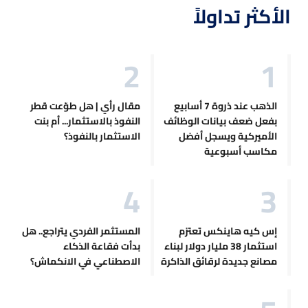
الأكثر تداولاً
الذهب عند ذروة 7 أسابيع
مقال رأي | هل طوّعت قطر
بفعل ضعف بيانات الوظائف
النفوذ بالاستثمار... أم بنت
الأميركية ويسجل أفضل
الاستثمار بالنفوذ؟
مكاسب أسبوعية
إس كيه هاينكس تعتزم
المستثمر الفردي يتراجع.. هل
استثمار 38 مليار دولار لبناء
بدأت فقاعة الذكاء
مصانع جديدة لرقائق الذاكرة
الاصطناعي في الانكماش؟