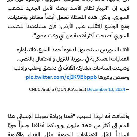
لاين، إن "انهيار نظام الأسد يبعث الأمل الجديد للشعب
السوري. ولكن هذه اللحظة تحمل أيضاً مخاطر وتحديات.
ومع الوضع المتقلب على الأرض، فإن مساعدتنا للشعب
السوري أصبحت أكثر أهمية من أي وقت مضى".
آلاف السوريين يستجيبون لدعوة أحمد الشرع، قائد إدارة
العمليات العسكرية في سوريا، للنزول والاحتفال بالنصر...
وشهدت الساحات مشاركة الآلاف في دمشق وحلب وإدلب
وحمص وغيرها
pic.twitter.com/cjIK9Ebppb
December 13, 2024
— CNBC Arabia (@CNBCArabia)
وأضافت أنه لهذا السبب، "قمنا بزيادة تمويلنا الإنساني هذا
العام إلى أكثر من 160 مليون يورو، كما أطلقنا جسراً جويًا
إنسانياً لنقل الإمدادات الحيوية مثل الغذاء والأدوية