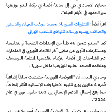
مخازن الاتحاد في دبي إلى مدينة أضنة في تركيا، ليتم توزيعها
عبر الحدود في الأيام المقبلة".
اقرأ أيضاً:
التطورات السورية: تجميد مرتقب للبرلمان والدستور
واتصالات روسية ورسالة نتنياهو للشعب الإيراني
كما "سيتم شحن 46 طناً من الإمدادات الصحية والتعليمية
ومستلزمات المأوى من مخزن آخر للاتحاد الأوروبي في الدنمارك
عبر الشاحنات إلى أضنة التركية، لتقديمها لمنظمة اليونيسف
ومنظمة الصحة العالمية لتوزيعها داخل سوريا".
وجاء في البيان، أن "المفوضية الأوروبية خصصت مبلغاً إضافياً
قدره 4 ملايين يورو لتلبية الاحتياجات الإنسانية الأكثر إلحاحاً،
مما رفع إجمالي الدعم الإنساني إلى 163 مليون يورو في عام
2024".
من جانبها، قالت رئيسة المفوضية الأوروبية، أورسولا فون دير