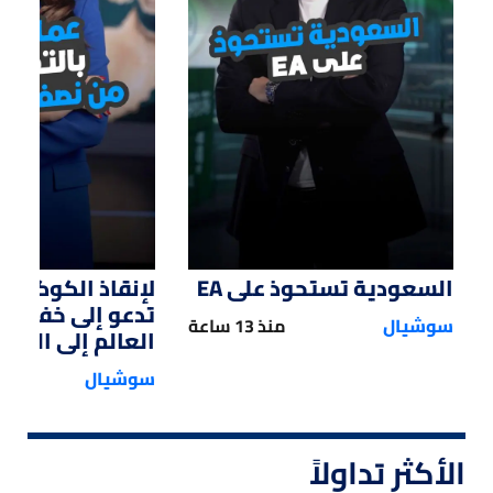
01:47
01:12
السعودية تستحوذ على EA
لإنقاذ الكوكب.. 
تدعو إلى خفض 
سوشيال
منذ 13 ساعة
العالم إلى النصف
سوشيال
الأكثر تداولاً