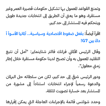
وتمنع القواعد المعمول بها تشكيل حكومات قصيرة العمر وغير
مستقرة، وهو ما يعني أن الطريق إلى انتخابات جديدة طويل
ويتحكم فيه المستشار إلى حد كبير.
اقرأ أيضاً:
بفعل ضغوط اقتصادية وسياسية.. ألمانيا الأسوأ أ
داءً بين G7!
وقال الرئيس الألماني فرانك فالتر شتاينماير: "آمل أن نتبع
التقليد المعمول به وأن تصبح لدينا حكومة مستقرة خلال إطار
زمني معقول".
ودور الرئيس شرفي إلى حد كبير، لكن من سلطاته حل البرلمان
والدعوة رسمياً لإجراء انتخابات استناداً إلى مشورة من
المستشار بعد خسارة تصويت للثقة.
وحدد شولتس قائمة بالإجراءات العاجلة التي يمكن إقرارها