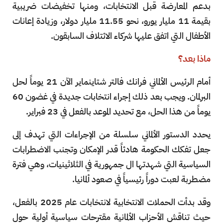
بدعم المعارضة قبل الانتخابات، ومنها تخفيضات ضريبية
بقيمة 11 مليار يورو، نحو 11.55 مليار دولار، وزيادة إعانات
الأطفال التي اتفق عليها شركاء الائتلاف السابقون.
ماذا بعد؟
أمام الرئيس الألماني فرانك فالتر شتاينماير الآن 21 يوماً لحل
البرلمان. ويجب بعد ذلك إجراء انتخابات جديدة في غضون 60
يوماً من هذا الحل، مع تحديد الموعد بالفعل في 23 فبراير.
يحدد الدستور الألماني سلسلة من الإجراءات التي تهدف إلى
جعل تفكك الحكومة هادئاً قدر الإمكان وتجنب الاضطرابات
السياسية التي شهدتها ال جمهورية في الثلاثينيات، وهي فترة
مضطربة لعبت دوراً رئيسياً في صعود ألمانيا.
وقد بدأت الحملات الانتخابية لانتخابات عام 2025 بالفعل،
حيث تناقش الأحزاب الألمانية مقترحات سياسية أولية حول