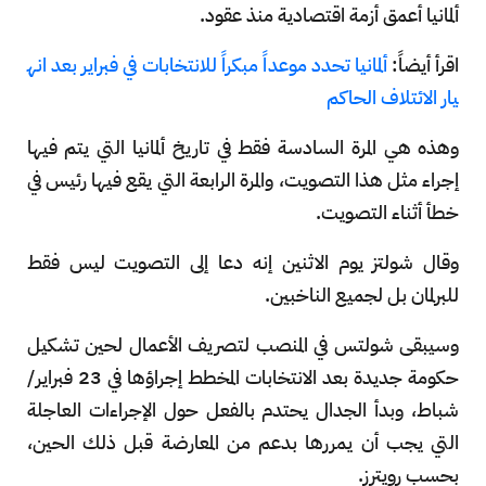
ألمانيا أعمق أزمة اقتصادية منذ عقود.
اقرأ أيضاً:
ألمانيا تحدد موعداً مبكراً للانتخابات في فبراير بعد انه
يار الائتلاف الحاكم
وهذه هي المرة السادسة فقط في تاريخ ألمانيا التي يتم فيها
إجراء مثل هذا التصويت، والمرة الرابعة التي يقع فيها رئيس في
خطأ أثناء التصويت.
وقال شولتز يوم الاثنين إنه دعا إلى التصويت ليس فقط
للبرلمان بل لجميع الناخبين.
وسيبقى شولتس في المنصب لتصريف الأعمال لحين تشكيل
حكومة جديدة بعد الانتخابات المخطط إجراؤها في 23 فبراير/
شباط، وبدأ الجدال يحتدم بالفعل حول الإجراءات العاجلة
التي يجب أن يمررها بدعم من المعارضة قبل ذلك الحين،
بحسب رويترز.