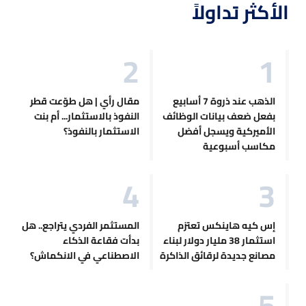
الأكثر تداولاً
الذهب عند ذروة 7 أسابيع
مقال رأي | هل طوّعت قطر
بفعل ضعف بيانات الوظائف
النفوذ بالاستثمار... أم بنت
الأميركية ويسجل أفضل
الاستثمار بالنفوذ؟
مكاسب أسبوعية
إس كيه هاينكس تعتزم
المستثمر الفردي يتراجع.. هل
استثمار 38 مليار دولار لبناء
بدأت فقاعة الذكاء
مصانع جديدة لرقائق الذاكرة
الاصطناعي في الانكماش؟