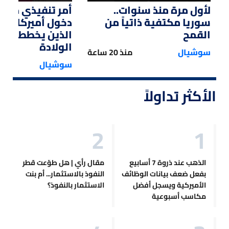
لأول مرة منذ سنوات..
أمر تنفيذي من ت
سوريا مكتفية ذاتياً من
دخول أميركا لل
القمح
الذين يخططون ل
الولادة
سوشيال
منذ 20 ساعة
سوشيال
الأكثر تداولاً
الذهب عند ذروة 7 أسابيع
مقال رأي | هل طوّعت قطر
بفعل ضعف بيانات الوظائف
النفوذ بالاستثمار... أم بنت
الأميركية ويسجل أفضل
الاستثمار بالنفوذ؟
مكاسب أسبوعية