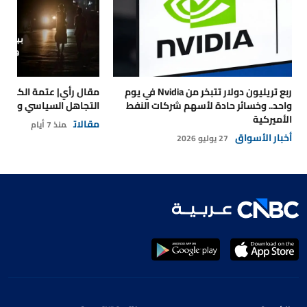
ربع تريليون دولار تتبخر من Nvidia في يوم
مقال رأي| عتمة الكهرباء
واحد.. وخسائر حادة لأسهم شركات النفط
التجاهل السياسي والتداع
الأميركية
مقالات
منذ 7 أيام
أخبار الأسواق
27 يوليو 2026