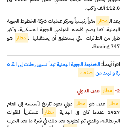
112.8 ألف راكب.
يعد ال
مطار
مقراً رئيسياً ومركز عمليات شركة الخطوط الجوية
اليمنية، كما يضم قاعدة الديلمي الجوية العسكرية، وأكبر
طراز من الطائرات التي يستطيع أن يستقبلها ال
مطار
هو
Boeing 747.
اقرأ أيضاً:
الخطوط الجوية اليمنية تبدأ تسيير رحلات إلى القاه
رة والهند من
صنعاء
2-
مطار
عدن الدولي
مطار
عدن هو
مطار
دولي يعود تاريخ تأسيسه إلى العام
1927 عندما كان في البداية
مطار
اً عسكرياً للقوات
البريطانية، والذي تم تطويره بعد ذلك في فترة ما بعد الحرب