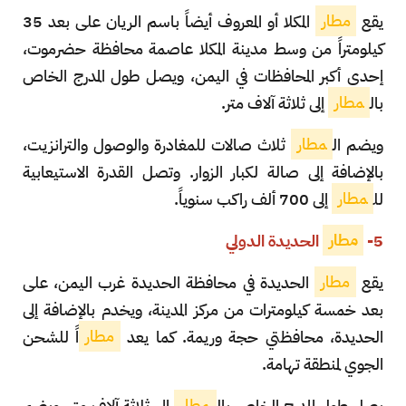
يقع
مطار
المكلا أو المعروف أيضاً باسم الريان على بعد 35
كيلومتراً من وسط مدينة المكلا عاصمة محافظة حضرموت،
إحدى أكبر المحافظات في اليمن، ويصل طول المدرج الخاص
بال
مطار
إلى ثلاثة آلاف متر.
ويضم ال
مطار
ثلاث صالات للمغادرة والوصول والترانزيت،
بالإضافة إلى صالة لكبار الزوار. وتصل القدرة الاستيعابية
لل
مطار
إلى 700 ألف راكب سنوياً.
5-
مطار
الحديدة الدولي
يقع
مطار
الحديدة في محافظة الحديدة غرب اليمن، على
بعد خمسة كيلومترات من مركز المدينة، ويخدم بالإضافة إلى
الحديدة، محافظتي حجة وريمة. كما يعد
مطار
اً للشحن
الجوي لمنطقة تهامة.
يصل طول المدرج الخاص بال
مطار
إلى ثلاثة آلاف متر، ويضم