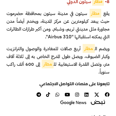
8-
مطار
سيئون الدولي
يقع
مطار
سيئون في مدينة سيئون بمحافظة حضرموت
حيث يبعد كيلومترين عن مركز المدينة، ويخدم أيضاً مدن
مجاورة مثل مدينتي تريم، وشبام. ومن أكبر طرازات الطائرات
التي يمكنه استقبالها "Airbus 310".
ويضم ال
مطار
أربع صالات للمغادرة والوصول والترانزيت
وكبار الضيوف، ويصل طول المدرج الخاص به إلى ثلاثة آلاف
متر، وتصل القدرة الاستيعابية لل
مطار
إلى 600 ألف راكب
سنوياً.
تابعونا على منصات التواصل الاجتماعي