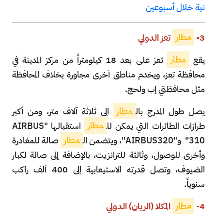
نية خلال أسبوعين
3-
مطار
تعز الدولي
يقع
مطار
تعز على بعد 18 كيلومتراً من مركز المدينة في
محافظة تعز، ويخدم مناطق أخرى مجاورة بخلاف المحافظة
مثل محافظتي إب ولحج.
يصل طول المدرج بال
مطار
إلى ثلاثة آلاف متر، ومن أكبر
طرازات الطائرات التي يمكن لل
مطار
استقبالها "AIRBUS
310" و"AIRBUS320"، ويتضمن ال
مطار
صالة للمغادرة
وأخرى للوصول، وثالثة للترانزيت، بالإضافة إلى صالة لكبار
الضيوف، وتصل قدرته الاستيعابية إلى 400 ألف راكب
سنوياً.
4-
مطار
المكلا (الريان) الدولي