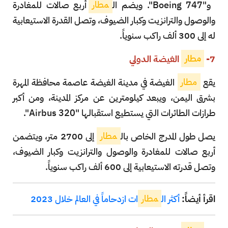
و"Boeing 747". ويضم ال
مطار
أربع صالات للمغادرة
والوصول والترانزيت وكبار الضيوف، وتصل القدرة الاستيعابية
له إلى 300 ألف راكب سنوياً.
7-
مطار
الغيضة الدولي
يقع
مطار
الغيضة في مدينة الغيضة عاصمة محافظة المهرة
بشرق اليمن، ويبعد كيلومترين عن مركز المدينة، ومن أكبر
طرازات الطائرات التي يستطيع استقبالها "Airbus 320".
يصل طول المدرج الخاص بال
مطار
إلى 2700 متر، ويتضمن
أربع صالات للمغادرة والوصول والترانزيت وكبار الضيوف،
وتصل قدرته الاستيعابية إلى 600 ألف راكب سنوياً.
اقرأ أيضاً:
أكثر ال
مطار
ات ازدحاماً في العالم خلال 2023