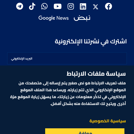
اشترك في نشرتنا الإلكترونية
سياسة ملفات الارتباط
اشترك
ملف تعريف الارتباط هو نص صغير يتم إرساله إلى متصفحك من
الموقع الإلكتروني الذي تتم زيارته. ويساعد هذا الملف الموقع
الإلكتروني في تذكّر معلومات عن زيارتك، ما يسهّل زيارة الموقع مرّة
أخرى ويتيح لك الاستفادة منه بشكل أفضل.
MARKET TECHNOLOGY POWERED BY ZAGTRADER
CNBCARABIA.COM. ALL RIGHTS RESERVED
2026
©
سياسية الخصوصية
موافق