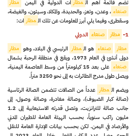
تضم قائمة أهم ال
مطار
ات الدولية في اليمن
مطار
صنعاء
، وعدن، وتعز، والحديدة، والمكلا، وسيئون، والغيضة،
وسقطرى، وفيما يلي أبرز المعلومات عن تلك ال
مطار
ات:
1-
مطار
صنعاء
الدولي
مطار
صنعاء
هو ال
مطار
الرئيسي في البلاد، وهو
مطار
دولي أنشئ في العام 1973، ويقع في منطقة الرحبة بشمال
صنعاء
على بعد 15 كيلومتراً من وسط العاصمة اليمنية،
ويصل طول مدرج الطائرات به إلى نحو 3250 متراً.
ويضم ال
مطار
عدداً من الصالات تتضمن الصالة الرئاسية
(صالة كبار الضيوف)، وصالة مغادرة، وصالة وصول، إلى
جانب صالة للترانزيت، وتصل قدرته الاستيعابية إلى 1.2
مليون راكب سنوياً، بحسب الهيئة العامة للطيران المدني
والأرصاد في اليمن. لكن بحسب بيانات الإدارة العامة للنقل
الجوي وصل عدد الركاب الفعلي خلال العام 2023 إلى