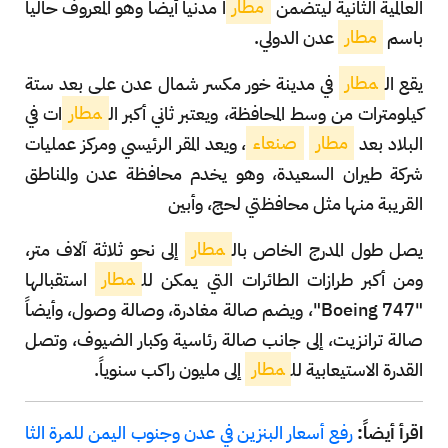
العالمية الثانية ليتضمن
مطار
اً مدنياً أيضاً وهو المعروف حالياً
باسم
مطار
عدن الدولي.
يقع ال
مطار
في مدينة خور مكسر شمال عدن على بعد ستة
كيلومترات من وسط المحافظة، ويعتبر ثاني أكبر ال
مطار
ات في
البلاد بعد
مطار
صنعاء
، ويعد المقر الرئيسي ومركز عمليات
شركة طيران السعيدة، وهو يخدم محافظة عدن والمناطق
القريبة منها مثل محافظتي لحج، وأبين
يصل طول المدرج الخاص بال
مطار
إلى نحو ثلاثة آلاف متر،
ومن أكبر طرازات الطائرات التي يمكن لل
مطار
استقبالها
"Boeing 747"، ويضم صالة مغادرة، وصالة وصول، وأيضاً
صالة ترانزيت، إلى جانب صالة رئاسية وكبار الضيوف، وتصل
القدرة الاستيعابية لل
مطار
إلى مليون راكب سنوياً.
اقرأ أيضاً:
رفع أسعار البنزين في عدن وجنوب اليمن للمرة الثا