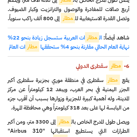
أربع صالات للمغادرة والوصول والترانزيت وكبار الضيوف.
وتصل القدرة الاستيعابية لل
مطار
إلى 800 ألف راكب سنوياً.
شاهد أيضاً:
ال
مطار
ات العربية ستسجل زيادة بنحو 22%
نهاية العام الحالي مقارنة بنحو 4% ستحققها
مطار
ات العالم
6-
مطار
سقطرى الدولي
يقع
مطار
سقطرى في منطقة موري بجزيرة سقطرى أكبر
الجزر اليمنية في بحر العرب، ويبعد 12 كيلومتراً عن مركز
المدينة، وله أهمية كبيرة للجزيرة وزوارها بسبب أن أقرب جزء
من اليابسة لها على بعد 318 كيلومتراً وهي محافظة المهرة.
ويصل طول المدرج الخاص بال
مطار
إلى 3300 متر، ومن أكبر
الطرازات التي يستطيع استقبالها "Airbus 310"