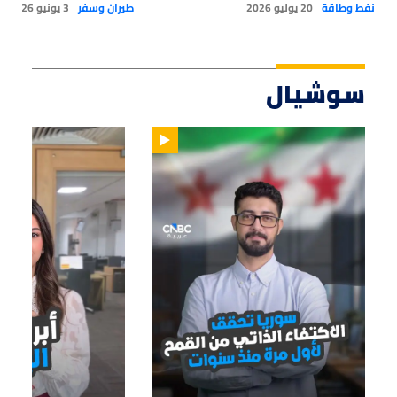
نفط وطاقة
20 يوليو 2026
طيران وسفر
3 يونيو 2026
سوشيال
01:14
01:33