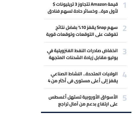
قيمة Amazon تتجاوز 3 تريليونات $
لأول مرة.. وخسائر حادة لسهم فنادق
Marriott بسبب حرب إيران
سهم Snap يقفز 10% بفضل نتائج
تفوقت على التوقعات وتوقعات قوية
للمبيعات.
انخفاض صادرات النفط الفنزويلية في
يوليو مقابل زيادة الشحنات المتجهة
لأميركا
الولايات المتحدة.. النشاط الصناعي
يقفز إلى أعلى مستوى في أكثر من 4
سنوات
الأسواق الأوروبية تستهل أغسطس
على ارتفاع بدعم من آمال تراجع
التصعيد بين أميركا وإيران