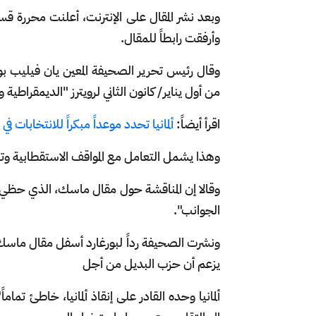
وبعد نشر المقال على الإنترنت، أعلنت محررة ق
وأرفقت رابطاً للمقال.
وقال رئيس تحرير الصحيفة المعين يان فيليب بو
من أول يناير/ كانون الثاني لرويترز "الديمقراطية
اقرأ أيضاً:
ألمانيا تحدد موعداً مبكراً للانتخابات في 
وهذا يشمل التعامل مع المواقف الاستقطابية وت
الجوانب".
ونشرت الصحيفة رداً لبورغارد أسفل مقال ما
يزعم أن حزب البديل من أجل
ألمانيا وحده القادر على إنقاذ ألمانيا، خاطئ تمام