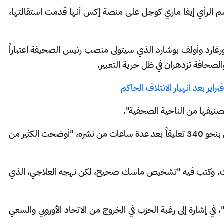
سم الرأي إيفا ماري كوجل على منصة إكس أنها قدمت استقالتها،
رغارد وأولف بوشارد الذي سيتولى منصب رئيس الصحيفة اعتباراً
 والصحافة تزدهران في ظل حرية التعبير.
فبراير بعد انهيار الائتلاف الحاكم
صنيفها من الناحية الصحفية".
وقالا إن المناقشة حول مقال ماسك، الذي حظي بنحو 340 تعليقاً بعد عدة ساعات من نشره، "أوضحت الكثير من
سك. وكتب فيه "تشخيص ماسك صحيح، لكن نهجه العلاجي، الذي
اً"، في إشارة إلى رغبة الحزب في الخروج من الاتحاد الأوروبي والسعي