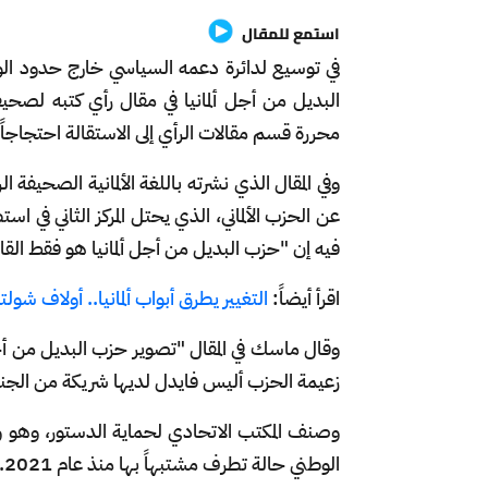
استمع للمقال
في توسيع لدائرة دعمه السياسي خارج حدود الولايات
البديل من أجل ألمانيا في مقال رأي كتبه لصحيف
محررة قسم مقالات الرأي إلى الاستقالة احتجاجاً.
وفي المقال الذي نشرته باللغة الألمانية الصحيف
عن الحزب الألماني، الذي يحتل المركز الثاني في
فيه إن "حزب البديل من أجل ألمانيا هو فقط القادر 
اقرأ أيضاً:
التغيير يطرق أبواب ألمانيا.. أولاف شولت
وقال ماسك في المقال "تصوير حزب البديل من أج
زعيمة الحزب أليس فايدل لديها شريكة من الجن
وصنف المكتب الاتحادي لحماية الدستور، وهو وكا
الوطني حالة تطرف مشتبهاً بها منذ عام 2021.