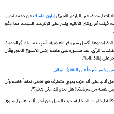
 المتحدة، عبر الملياردير الأميركي
إيلون ماسك
عن دعمه لحزب
ة فيلت أم زونتاج الألمانية ونشر على الإنترنت، السبت، مما دفع
ة الرائدة لمجموعة أكسل سبرينغر الإعلامية، أسهب ماسك في الحديث
 استطلاعات الرأي. بعد منشوره على منصة إكس الأسبوع الماضي وقال
على إنقاذ ألمانيا".
س يخسر اقتراعاً على الثقة في البرلمان
ل ألمانيا على أنه حزب يميني متطرف هو خاطئ تماماً خاصة وأن
س نفسه من سريلانكا! هل تبدو لك مثل هتلر؟".
لة المخابرات الداخلية، حزب البديل من أجل ألمانيا على المستوى