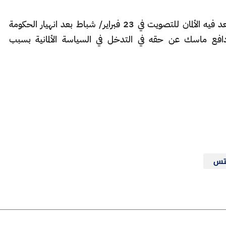
ويأتي دعم ماسك للحزب في الوقت الذي يستعد فيه الألمان للتصويت في 23 فبراير/ شباط بعد انهيار الحكومة
افع ماسك عن حقه في التدخل في السياسة الألمانية بسبب
تس