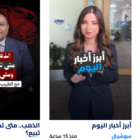
14
01:00
أبرز أخبار اليوم
الذهب.. متى ت
تبيع؟
سوشيال
منذ 15 ساعة