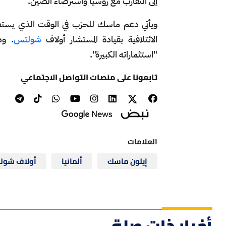
إلى التقارب مع روسيا واسترضاء الصين.
الائتلافية بقيادة المستشار أولاف
شولتس
. ود
"استثماراته الكبيرة".
تابعونا على منصات التواصل الاجتماعي
العلامات
إيلون ماسك
ألمانيا
أولاف شول
أخبار ذات صلة