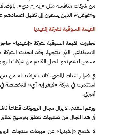
من شركات منافسة مثل «إيه إم دي»، بالإضافة
و«غوغل»، الذين يسعون إلى تقليل اعتمادهم على 
القيمة السوقية لشركة إنفيديا
الاصطناعي التي تنتجها. وقد اتخذت الشركة موق
مسعى لدعم نمو الجيل القادم من شركات الروب
في فبراير شباط الماضي، كانت «إنفيديا» من بي
أميركي.
ورغم التقدم، لا يزال مجال الروبوتات قطاعاً ناشئ
في هذا المجال من صعوبات تتعلق بتوسيع نطاق
لا تفصح «إنفيديا» عن مبيعات منتجات الروبو