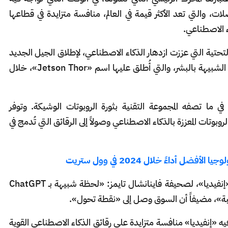
لات، والتي تعد الأكثر قيمة في العالم، منافسة متزايدة في قطاعها
ء الاصطناعي.
لتحتية التي عززت ازدهار الذكاء الاصطناعي، لإطلاق الجيل الجديد
من أجهزة الكمبيوتر المدمجة المصممة للروبوتات الشبيهة بالبشر، والتي أُطلق عليها اسم «Jetson Thor»، خلال
 ما تصفه المجموعة التقنية بثورة الروبوتات الوشيكة. وتوفر
روبوتات المعززة بالذكاء الاصطناعي وصولاً إلى الرقائق التي تُدمج في
ضل أداءً خلال 2024 في وول ستريت
وقال ديبو تالا، نائب رئيس قطاع الروبوتات في «إنفيديا»، لصحيفة فاينانشال تايمز: «لحظة شبيهة بـ ChatGPT
ريبة»، مضيفاً أن السوق وصل إلى «نقطة تحول».
ه «إنفيديا» منافسة متزايدة على رقائق الذكاء الاصطناعي القوية