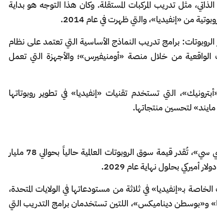
ذاتي، مثل تدريب المركبات المستقلة. وكان هذا التوجه هو بداية
 من «إنفيديا»، والتي ظهرت في عام 2014.
الروبوتات: برامج تدريب النماذج الأساسية التي تعتمد على نظام
لواقعية من خلال منصة «أومنيفيرس»؛ والأجهزة التي تعمل
بترونيك»، التي تستخدم تقنيات «إنفيديا» في تطوير روبوتاتها
مايند» لتحسين منتجاتها.
ووفقاً لباحثي السوق الأميركيين في شركة «بي سي سي»، تُقدر قيمة سوق الروبوتات العالمية حالياً بحوالي 78 مليار
الخاصة بـ«إنفيديا» في ثلاثة من مستودعاتها في الولايات المتحدة،
تا» و«بوسطن ديناميكس»، اللتين تستخدمان برامج التدريب التي