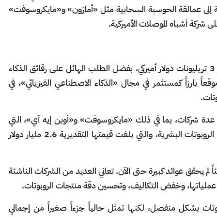
 إلى عمالقة الحوسبة السحابية مثل «أمازون» و«مايكروسوفت»
شركة أشباه الموصلات الأميركية.
تجاوزت القيمة السوقية لشركة «إنفيديا» حاجز 3 تريليونات دولار أميركي، بفضل الطلب الهائل على رقائق الذكاء
عاً بارزاً كمستثمر في مجال «الذكاء الاصطناعي الفيزيائي»، في
وتات.
ن عدة شركات، بما في ذلك «مايكروسوفت» و«أوبن إيه آي»، التي
استثمرت في شركة «فيغر إيه آي» المتخصصة في الروبوتات البشرية، والتي بلغت قيمتها التقديرية 2.6 مليار دولار
اً لم يحقق عوائد كبيرة حتى الآن. تعاني العديد من الشركات الناشئة
 عملياتها، وخفض التكاليف، وتحسين دقة منتجات الروبوتات.
تات بشكل منفصل، لكنها تمثل حالياً جزءاً صغيراً من إجمالي