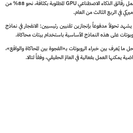
إيراداتها. وتشكل إيرادات مراكز البيانات، التي تشمل رقائق الذكاء الاصطناعي GPU المطلوبة بكثافة، نحو 88% من
يشهد تحولاً مدفوعاً بإنجازين تقنيين رئيسيين: الانفجار في نماذج
روبوتات على هذه النماذج الأساسية باستخدام بيئات محاكاة.
حل ما يُعرف بين خبراء الروبوتات بـ«الفجوة بين المحاكاة والواقع»،
ضية يمكنها العمل بفعالية في العالم الحقيقي، وفقاً لتالا.