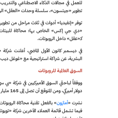
للعمل في مجالات الذكاء الاصطناعي والتدريب ال
تطوير «جيتسون»، سلسلة وحدات «العقل» الروبوتية
توفر «إنفيديا» أدوات في ثلاث مراحل من تطوير 
«دي جي إكس» الخاص بها؛ محاكاة للبيئات ا
كـ«عقل» داخل الروبوتات.
في ديسمبر كانون الأول الماضي، أعلنت شركة «أ
البشرية، عن شراكة استراتيجية مع «غوغل ديب 
السوق العالمية للروبوتات
دولار أميركي، ومن المتوقع أن تصل إلى 165 مليار دولار أميركي بحلول نهاية عام 2029.
نشرت «
أمازون
» بالفعل تقنية محاكاة الروبوتات 
فيما تشمل قائمة العملاء الآخرين شركة «تويو