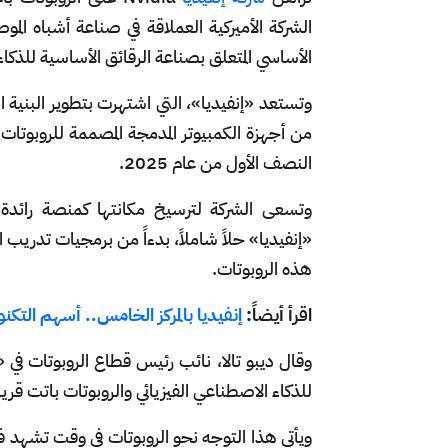
الشركة الأميركية العملاقة في صناعة أشباه الموص
الأساسي المتعلق بصناعة الرقائق الأساسية للذكا
وتستعد «إنفيديا»، التي اشتهرت بتطوير البنية ا
النصف الأول من عام 2025.
وتسعى الشركة لترسيخ مكانتها كمنصة رائدة في
«إنفيديا» حلاً شاملاً، بدءاً من برمجيات تدريب ال
هذه الروبوتات.
اقرأ أيضاً:
إنفيديا بالمركز الخامس.. أسهم التكنولوجيا الأف
للذكاء الاصطناعي الفيزيائي والروبوتات باتت ق
ويأتي هذا التوجه نحو الروبوتات في وقت تشهد في