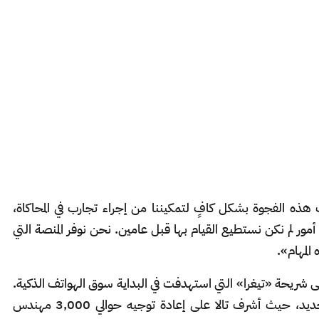
هر الـ12 الماضية، نضجت هذه الفجوة بشكل كافٍ لتمكيننا من إجراء تجارب في المحاكاة،
مور لم نكن نستطيع القيام بها قبل عامين. نحن نوفر المنصة التي
المهام».
إنفيديا» في عام 2013 للعمل على شريحة «تيغرا» التي استهدفت في البداية سوق الهواتف الذكية.
ومع ذلك، اتجهت الشركة بسرعة نحو مسار جديد، حيث أشرف تالا على إعادة توجيه حوالي 3,000 مهندس