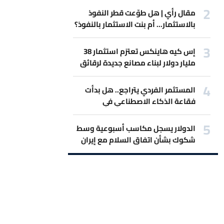
مقال رأي | هل طوّعت قطر النفوذ
بالاستثمار... أم بنت الاستثمار بالنفوذ؟
إس كيه هاينكس تعتزم استثمار 38
مليار دولار لبناء مصانع جديدة لرقائق
الذاكرة
المستثمر الفردي يتراجع.. هل بدأت
فقاعة الذكاء الاصطناعي في
الانكماش؟
الدولار يسجل مكاسب أسبوعية وسط
شكوك بشأن اتفاق السلام مع إيران