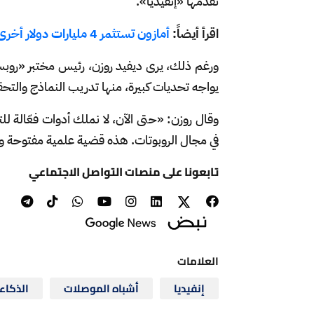
تقدمها «إنفيديا».
اقرأ أيضاً:
أمازون تستثمر 4 مليارات دولار أخرى في أكبر منافس لـ OpenAI
ورغم ذلك، يرى ديفيد روزن، رئيس مختبر «روبست
يواجه تحديات كبيرة، منها تدريب النماذج والت
وقال روزن: «حتى الآن، لا نملك أدوات فعّالة ل
في مجال الروبوتات. هذه قضية علمية مفتوحة ور
تابعونا على منصات التواصل الاجتماعي
العلامات
إنفيديا
أشباه الموصلات
الذكاء