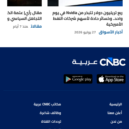
ربع تريليون دولار تتبخر من Nvidia في يوم
مقال رأي| عتمة الكهرباء
واحد.. وخسائر حادة لأسهم شركات النفط
التجاهل السياسي والتداع
الأميركية
مقالات
منذ 7 أيام
أخبار الأسواق
27 يوليو 2026
الرئيسية
مكاتب CNBC عربية
أعلن معنا
وظائف شاغرة
من نحن
ترددات القناة