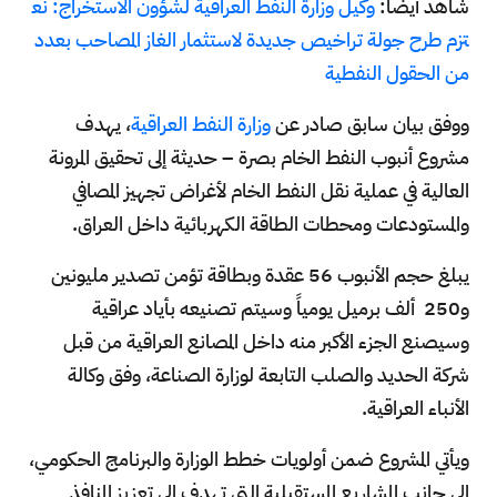
شاهد أيضاً:
وكيل وزارة النفط العراقية لشؤون الاستخراج: نع
تزم طرح جولة تراخيص جديدة لاستثمار الغاز المصاحب بعدد
من الحقول النفطية
ووفق بيان سابق صادر عن
وزارة النفط العراقية
، يهدف
مشروع أنبوب النفط الخام بصرة – حديثة إلى تحقيق المرونة
العالية في عملية نقل النفط الخام لأغراض تجهيز المصافي
والمستودعات ومحطات الطاقة الكهربائية داخل العراق.
يبلغ حجم الأنبوب 56 عقدة وبطاقة تؤمن تصدير مليونين
و250 ألف برميل يومياً وسيتم تصنيعه بأياد عراقية
وسيصنع الجزء الأكبر منه داخل المصانع العراقية من قبل
شركة الحديد والصلب التابعة لوزارة الصناعة، وفق وكالة
الأنباء العراقية.
ويأتي المشروع ضمن أولويات خطط الوزارة والبرنامج الحكومي،
إلى جانب المشاريع المستقبلية التي تهدف إلى تعزيز المنافذ