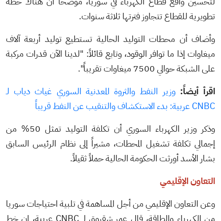
لتحسين واقع قطاع الكهرباء في سوريا، موضحاً أن هناك خطة
تطويرية للقطاع تتجاوز فترتها ثلاثة سنوات.
وأضاف أن محطات التوليد الحالية تستطيع توليد أربعة آلاف
ميغاوات إذا ما توافر الوقود، وتابع قائلاً: "لدينا الآن قدرات مركبة
على الشبكة حوالي 7500 ميغاوات تقريباً".
اقرأ أيضاً:
وزير النفط والثروة المعدنية السوري غياث دياب لـ
CNBC عربية: بدء الاستكشاف والتنقيب عن النفط قريباً
وذكر وزير الكهرباء السوري أن تكلفة التوليد تمثل 50% من
إجمالي تكلفة تشغيل المحطات، مشيراً إلى نظام الرئيس السابق
بشار الأسد أورثت الحكومة الحالية حملاً ثقيلاً.
التعاون الإقليمي
وعن التعاون الإقليمي من أجل المساهمة في تلبية احتياجات سوريا
من الكهرباء والطاقة، قال عمر شقروق لـ CNBC عربية، إن خط