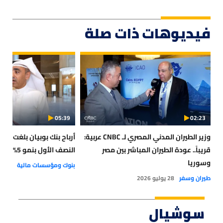
فيديوهات ذات صلة
05:39
02:23
وزير الطيران المدني المصري لـ CNBC عربية:
أرب
قريباً.. عودة الطيران المباشر بين مصر
النصف الأول بنمو 5%
وسوريا
بنوك ومؤسسات مالية
22 يوليو 2026
طيران وسفر
28 يوليو 2026
سوشيال