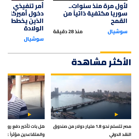
لأول مرة منذ سنوات..
أمر تنفيذي من ت
سوريا مكتفية ذاتياً من
دخول أميركا لل
القمح
الذين يخططون ل
الولادة
سوشيال
منذ 28 دقيقة
سوشيال
الأكثر مشاهدة
مصر تتسلم نحو 1.8 مليار دولار من صندوق
هل بات تأخير دفع رواتب
النقد الدولي
والمتقاعدين مؤثراً على 