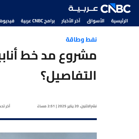
الرئيسية
الأسواق
آخر الأخبار
برامج CNBC عربية
فيديوهات CNBC
نفط وطاقة
مشروع مد خط أنابيب
التفاصيل؟
نشر
الاثنين، 20 يناير 2025 | 2:51 مساءً
آخر تح