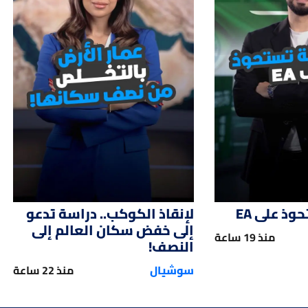
01:47
01:
ذ على EA
لإنقاذ الكوكب.. دراسة تدعو
إلى خفض سكان العالم إلى
منذ 19 ساعة
النصف!
سوشيال
منذ 22 ساعة