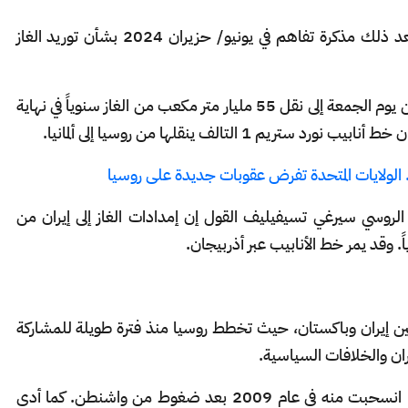
وقعت غازبروم وشركة النفط الوطنية الإيرانية بعد ذلك مذكرة تفاهم في يونيو/ حزيران 2024 بشأن توريد الغاز
ويهدف خط الأنابيب المقترح الذي أعلن عنه بوتين يوم الجمعة إلى نقل 55 مليار متر مكعب من الغاز سنوياً في نهاية
 التالف ينقلها من روسيا إلى ألمانيا.
 الروسي سيرغي تسيفيليف القول إن إمدادات الغاز إلى إيران من
. وقد يمر خط الأنابيب عبر أذربيجان.
ن إيران وباكستان، حيث تخطط روسيا منذ فترة طويلة للمشاركة
ن والخلافات السياسية.
وكانت الهند مشاركة في المشروع في البداية لكنها انسحبت منه في عام 2009 بعد ضغوط من واشنطن. كما أدى