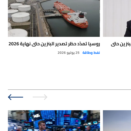
بنزين حتى
روسيا تمدّد حظر تصدير البنزين حتى نهاية 2026
لاف
الا
نفط وطاقة
25 يوليو 2026
نفط