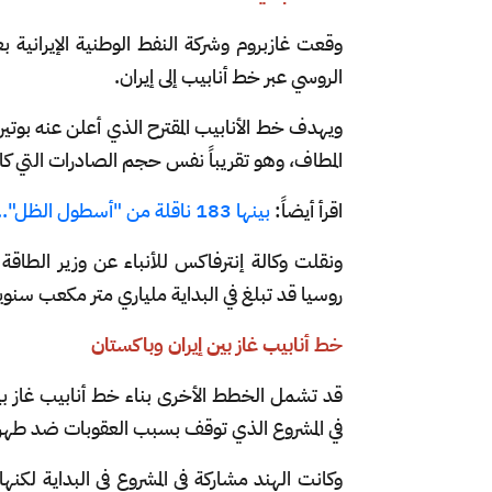
الروسي عبر خط أنابيب إلى إيران.
المطاف، وهو تقريباً نفس حجم الصادرات التي كان خط أنابيب نورد ستريم 1
اقرأ أيضاً:
بينها 183 ناقلة من "أسطول الظل".. الولايات المتحدة تفرض عقوبات جديدة على روسيا
ونقلت وكالة إنترفاكس للأنباء عن وزير الطاقة
روسيا قد تبلغ في البداية ملياري متر مكعب سنوياً
خط أنابيب غاز بين إيران وباكستان
قد تشمل الخطط الأخرى بناء خط أنابيب غاز بي
في المشروع الذي توقف بسبب العقوبات ضد طهرا