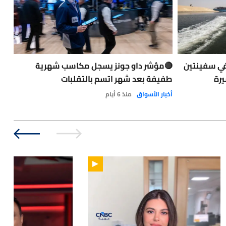
في سفينتين
🔴مؤشر داو جونز يسجل مكاسب شهرية
حاد
يرة
طفيفة بعد شهر اتسم بالتقلبات
الت
الو
أخبار الأسواق
منذ 6 أيام
نفط