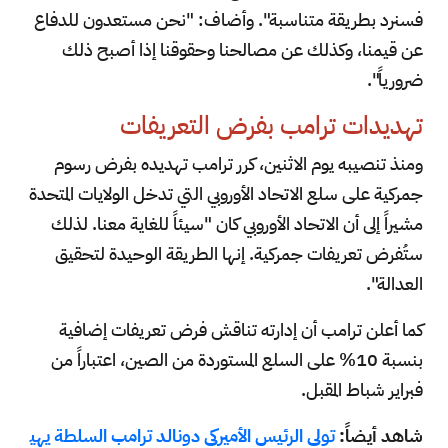
فسنرد بطريقة متناسبة". وأضاف: "نحن مستعدون للدفاع
عن قيمنا، وكذلك عن مصالحنا وحقوقنا إذا أصبح ذلك
ضرورياً".
تهديدات ترامب بفرض التعريفات
ومنذ تنصيبه يوم الاثنين، كرر ترامب تهديده بفرض رسوم
جمركية على سلع الاتحاد الأوروبي التي تدخل الولايات المتحدة
مشيراً إلى أن الاتحاد الأوروبي كان "سيئاً للغاية معنا. لذلك
ستُفرض تعريفات جمركية. إنها الطريقة الوحيدة لتحقيق
العدالة".
كما أعلن ترامب أن إدارته تناقش فرض تعريفات إضافية
بنسبة 10% على السلع المستوردة من الصين، اعتباراً من
فبراير شباط المقبل.
شاهد أيضاً:
تولي الرئيس الأميركي دونالد ترامب السلطة يهي