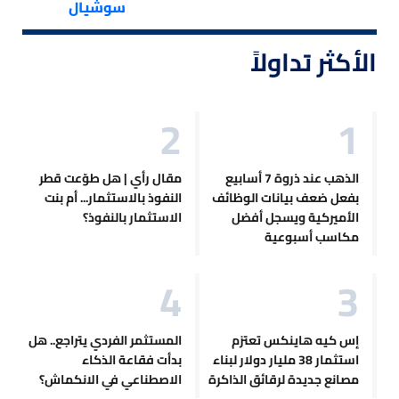
سوشيال
الأكثر تداولاً
الذهب عند ذروة 7 أسابيع
مقال رأي | هل طوّعت قطر
بفعل ضعف بيانات الوظائف
النفوذ بالاستثمار... أم بنت
الأميركية ويسجل أفضل
الاستثمار بالنفوذ؟
مكاسب أسبوعية
إس كيه هاينكس تعتزم
المستثمر الفردي يتراجع.. هل
استثمار 38 مليار دولار لبناء
بدأت فقاعة الذكاء
مصانع جديدة لرقائق الذاكرة
الاصطناعي في الانكماش؟