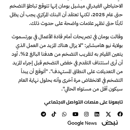
الاحتياطي الفيدرالي ميشيل بومان إنها تتوقع تباطؤ التضخم
حتى عام 2025، لكنها تعتقد أن البنك المركزي يجب أن يظل
ثابتًا حتى تظهر علامات واضحة على حدوث ذلك.
وقالت بومان في تصريحات أمام قادة الأعمال في بورتسموث
بولاية نيو هامبشاير: "لا يزال هناك المزيد من العمل الذي
يتعين القيام به لتقريب التضخم من هدفنا البالغ 2%. أود
أن أرى استئناف التقدم في خفض التضخم قبل إجراء المزيد
من التعديلات على النطاق المستهدف". "أتوقع أن يبدأ
التضخم في الانخفاض مرة أخرى وأنه بحلول نهاية العام
سيكون أقل من مستواه الحالي".
تابعونا على منصات التواصل الاجتماعي