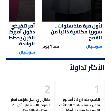
لأول مرة منذ سنوات..
أمر تنفيذي من ت
سوريا مكتفية ذاتياً من
دخول أميركا لل
القمح
الذين يخططون ل
الولادة
سوشيال
منذ 1 يوم
سوشيال
الأكثر تداولاً
الذهب عند ذروة 7 أسابيع
مقال رأي | هل طوّعت قطر
بفعل ضعف بيانات الوظائف
النفوذ بالاستثمار... أم بنت
الأميركية ويسجل أفضل
الاستثمار بالنفوذ؟