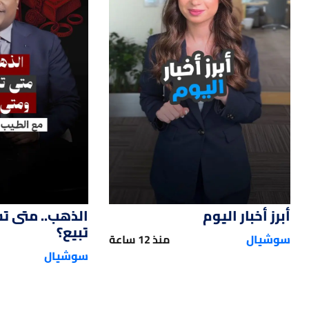
14
01:00
أبرز أخبار اليوم
الذهب.. متى ت
تبيع؟
سوشيال
منذ 12 ساعة
سوشيال