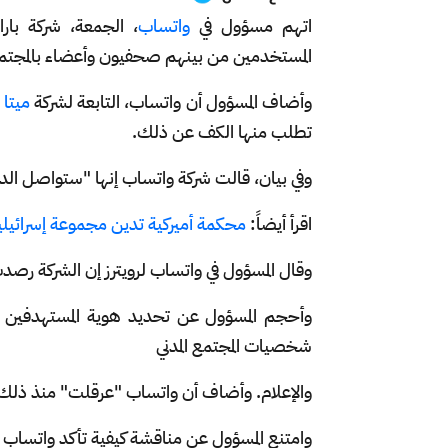
اتهم مسؤول في
واتساب
، الجمعة، شركة با
المستخدمين من بينهم صحفيون وأعضاء بالمجتمع 
وأضاف المسؤول أن واتساب، التابعة لشركة
ميتا
تطلب منها الكف عن ذلك.
وفي بيان، قالت شركة واتساب إنها "ستواصل ال
اقرأ أيضاً:
محكمة أميركية تدين مجموعة إسرائيلي
وقال المسؤول في واتساب لرويترز إن الشركة رصدت محاولة اخ
وأحجم المسؤول عن تحديد هوية المستهدفين 
شخصيات المجتمع المدني
والإعلام. وأضاف أن واتساب "عرقلت" منذ ذلك 
وامتنع المسؤول عن مناقشة كيفية تأكد واتساب من