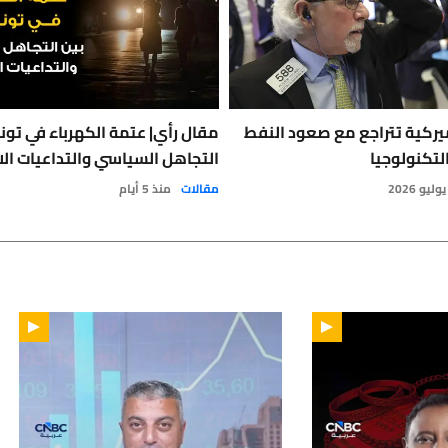
يركية تتراجع مع صعود النفط
مقال رأي| عتمة الكهرباء في تون
لتكنولوجيا
التجاهل السياسي والتداعيات الا
مقالات
منذ 5 أيام