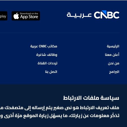
الرئيسية
مكاتب CNBC عربية
أعلن معنا
وظائف شاغرة
من نحن
ترددات القناة
البرامج
اتصل بنا
سياسة ملفات الارتباط
ملف تعريف الارتباط هو نص صغير يتم إرساله إلى متصفحك من ا
تذكّر معلومات عن زيارتك، ما يسهّل زيارة الموقع مرّة أخرى 
CNBCARABIA.COM. ALL RIGHTS RESERVED
2026
©