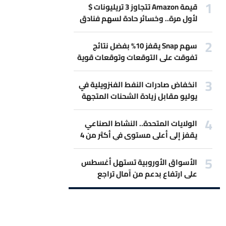
قيمة Amazon تتجاوز 3 تريليونات $
لأول مرة.. وخسائر حادة لسهم فنادق
Marriott بسبب حرب إيران
سهم Snap يقفز 10% بفضل نتائج
تفوقت على التوقعات وتوقعات قوية
للمبيعات.
انخفاض صادرات النفط الفنزويلية في
يوليو مقابل زيادة الشحنات المتجهة
لأميركا
الولايات المتحدة.. النشاط الصناعي
يقفز إلى أعلى مستوى في أكثر من 4
سنوات
الأسواق الأوروبية تستهل أغسطس
على ارتفاع بدعم من آمال تراجع
التصعيد بين أميركا وإيران