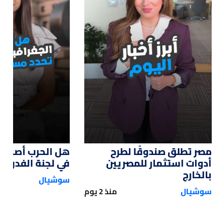
:28
01:22
مصر تطلق صندوقًا لطرح
هل الحرب أصبحت 
أدوات استثمار للمصريين
في لجنة الفدرالي
بالخارج
سوشيال
سوشيال
منذ 2 يوم