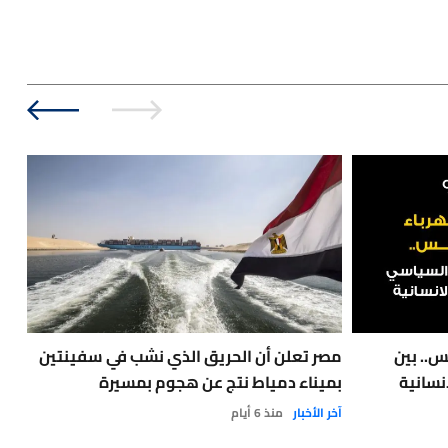
س.. بين
مصر تعلن أن الحريق الذي نشب في سفينتين
نسانية
بميناء دمياط نتج عن هجوم بمسيرة
مع 
آخر الأخبار
منذ 6 أيام
نفط