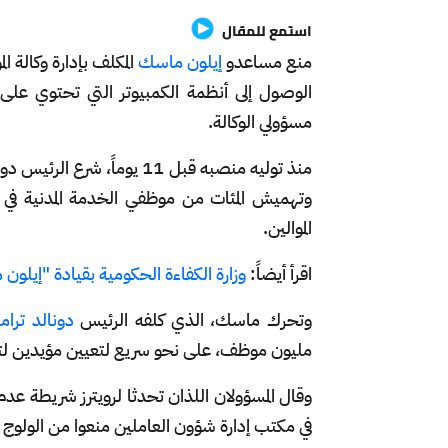
استمع للمقال
منع مساعدو
إيلون ماسك
المكلف بإدارة وكالة ال
الوصول إلى أنظمة الكمبيوتر التي تحتوي على ال
مسؤولي الوكالة.
منذ توليه منصبه قبل 11 يوم
وتهميش المئات من موظفي الخدمة المدنية في خ
الموالين.
اقرأ أيضاً:
وزارة الكفاءة الحكومية بقيادة "إيلو
وتحرك ماسك، الذي كلفه الرئيس
دونالد ترا
مليون موظف، على نحو سريع لتعيين مؤيدين لترام
وقال المسؤولان اللذان تحدثا لرويترز شريطة عد
في مكتب إدارة شؤون العاملين منعوا من الولوج إل