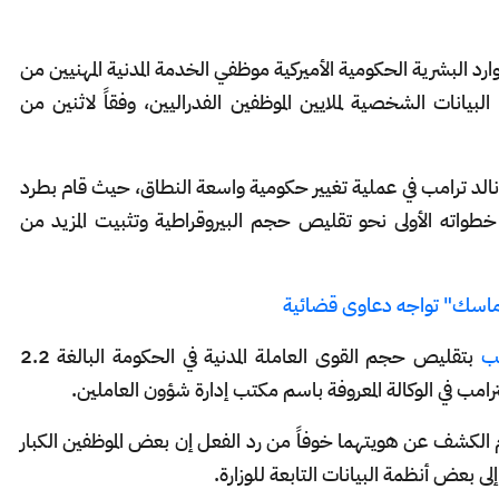
موارد البشرية الحكومية الأميركية موظفي الخدمة المدنية المهنيين من
بيانات الشخصية لملايين الموظفين الفدراليين، وفقاً لاثنين من
اً، شرع الرئيس دونالد ترامب في عملية تغيير حكومية واسعة النطاق، حيث قام بطرد
طواته الأولى نحو تقليص حجم البيروقراطية وتثبيت المزيد من
ن ماسك" تواجه دعاوى قضائية
مب
بتقليص حجم القوى العاملة المدنية في الحكومة البالغة 2.2
ب في الوكالة المعروفة باسم مكتب إدارة شؤون العاملين.
م الكشف عن هويتهما خوفاً من رد الفعل إن بعض الموظفين الكبار
ى بعض أنظمة البيانات التابعة للوزارة.