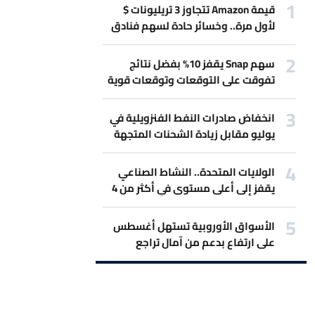
قيمة Amazon تتجاوز 3 تريليونات $
لأول مرة.. وخسائر حادة لسهم فنادق
Marriott بسبب حرب إيران
سهم Snap يقفز 10% بفضل نتائج
تفوقت على التوقعات وتوقعات قوية
للمبيعات.
انخفاض صادرات النفط الفنزويلية في
يوليو مقابل زيادة الشحنات المتجهة
لأميركا
الولايات المتحدة.. النشاط الصناعي
يقفز إلى أعلى مستوى في أكثر من 4
سنوات
الأسواق الأوروبية تستهل أغسطس
على ارتفاع بدعم من آمال تراجع
التصعيد بين أميركا وإيران