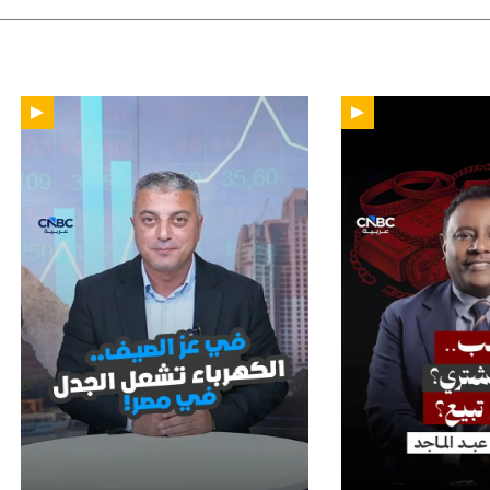
01:51
02: