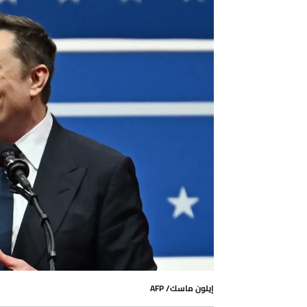
إيلون ماسك/ AFP