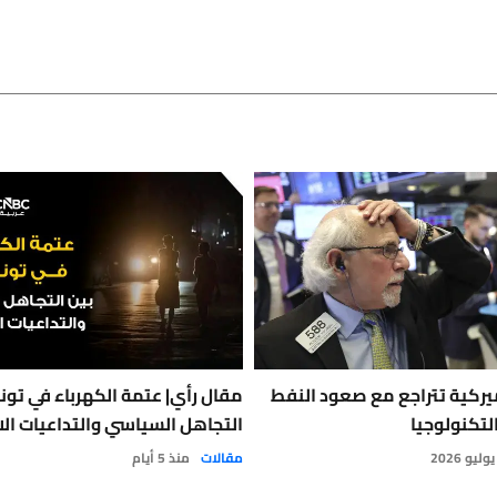
يركية تتراجع مع صعود النفط
مقال رأي| عتمة الكهرباء في تون
لتكنولوجيا
التجاهل السياسي والتداعيات الا
مقالات
منذ 5 أيام