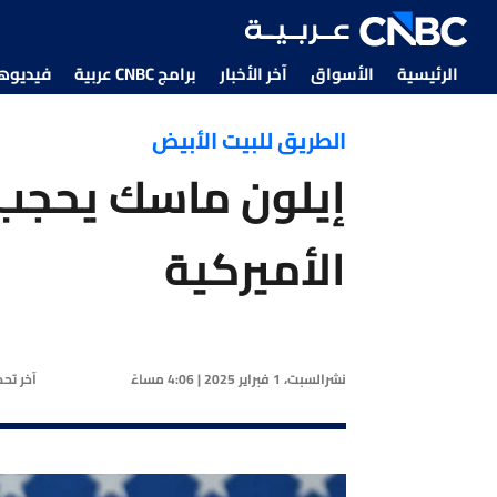
الرئيسية
الأسواق
آخر الأخبار
برامج CNBC عربية
فيديوهات CNBC
الطريق للبيت الأبيض
إيلون ماسك يحجب
الأميركية
نشر
السبت، 1 فبراير 2025 | 4:06 مساءً
آخر تح