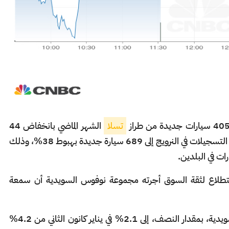
تسلا
الشهر الماضي بانخفاض 44
بالمئة عن يناير كانون الثاني 2024، بينما تراجعت التسجيلات في النرويج إلى 689 سيارة جديدة بهبوط 38%، وذلك
ات في البلدين.
ر استطلاع لثقة السوق أجرته مجموعة نوفوس السويدية أن سمعة
في سوق السيارات السويدية، بمقدار النصف، إلى 2.1% في يناير كانون الثاني من 4.2%