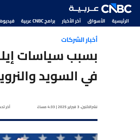
الرئيسية
الأسواق
آخر الأخبار
برامج CNBC عربية
فيديوهات CNBC
أخبار الشركات
بسبب سياسات إيل
في السويد والنروي
نشر
الاثنين، 3 فبراير 2025 | 4:33 مساءً
آخر تح