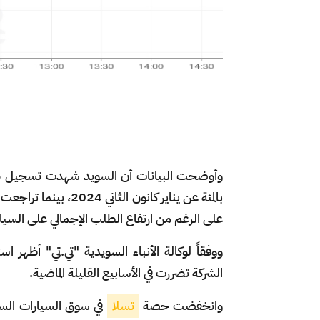
وأوضحت البيانات أن السويد شهدت تسجيل 405 سيارات جديدة من طراز
على الرغم من ارتفاع الطلب الإجمالي على السيار
ووفقاً لوكالة الأنباء السويدية "تي.تي" أظه
الشركة تضررت في الأسابيع القليلة الماضية.
وانخفضت حصة
تسلا