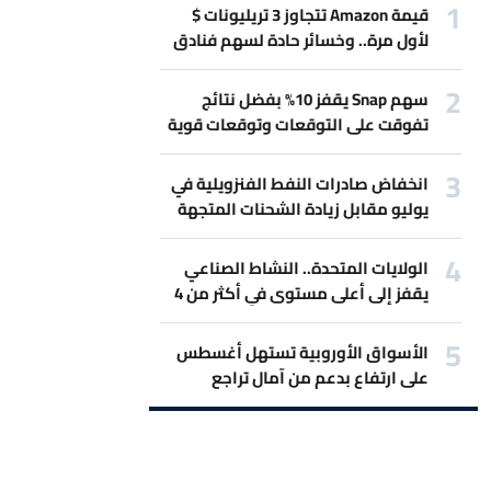
قيمة Amazon تتجاوز 3 تريليونات $
لأول مرة.. وخسائر حادة لسهم فنادق
Marriott بسبب حرب إيران
سهم Snap يقفز 10% بفضل نتائج
تفوقت على التوقعات وتوقعات قوية
للمبيعات.
انخفاض صادرات النفط الفنزويلية في
يوليو مقابل زيادة الشحنات المتجهة
لأميركا
الولايات المتحدة.. النشاط الصناعي
يقفز إلى أعلى مستوى في أكثر من 4
سنوات
الأسواق الأوروبية تستهل أغسطس
على ارتفاع بدعم من آمال تراجع
التصعيد بين أميركا وإيران