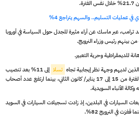
 عمليات التسليم.. والسهم يتراجع 4%
لد ترامب، عبر ماسك عن آراء مثيرة للجدل حول السياسة في أوروبا
 من بينهم رئيس وزراء النرويج.
انة للديمقراطية وحرية التعبير.
لذين لديهم وجهة نظر إيجابية تجاه
تسلا
إلى 11% بعد تنصيب
ترامب من 19% في استطلاع مماثل أُجري في الفترة من 15 إلى 17 يناير/ كانون الثاني، بينما ارتفع عدد أصحاب
عات السيارات في البلدين، إذ زادت تسجيلات السيارات في السويد