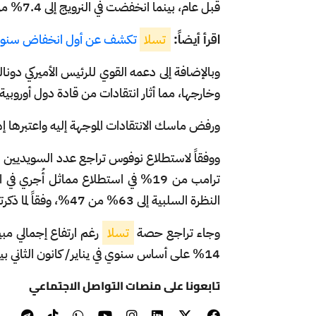
قبل عام، بينما انخفضت في النرويج إلى 7.4% من 21.7% خلال نفس الفترة.
اقرأ أيضاً:
تسلا
تكشف عن أول انخفاض سنوي في
وبالإضافة إلى دعمه القوي للرئيس الأميركي دونا
وخارجها، مما أثار انتقادات من قادة دول أوروبية
ورفض ماسك الانتقادات الموجهة إليه واعتبرها إه
ووفقاً لاستطلاع نوفوس تراجع عدد السويديين ا
النظرة السلبية إلى 63% من 47%، وفقاً لما ذكرته وكالة الأنباء السويدية.
وجاء تراجع حصة
تسلا
رغم ارتفاع إجمالي مبي
14% على أساس سنوي في يناير/ كانون الثاني بينما قفزت في النرويج 82%.
تابعونا على منصات التواصل الاجتماعي