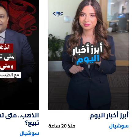
14
01:00
أبرز أخبار اليوم
الذهب.. متى ت
تبيع؟
سوشيال
منذ 20 ساعة
سوشيال