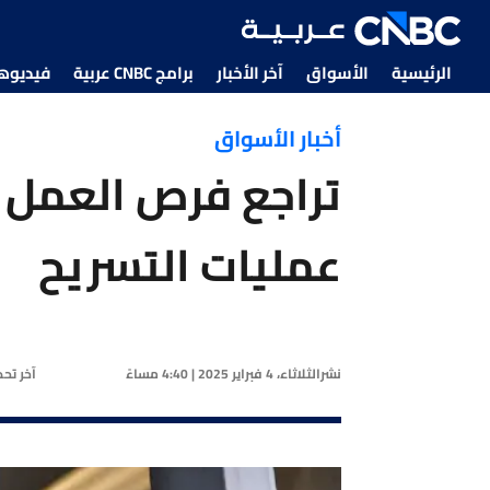
الرئيسية
الأسواق
آخر الأخبار
برامج CNBC عربية
فيديوهات CNBC
أخبار الأسواق
تراجع فرص العمل ف
عمليات التسريح
نشر
الثلاثاء، 4 فبراير 2025 | 4:40 مساءً
آخر تح