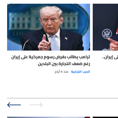
 إيران..
ترامب يطالب بفرض رسوم جمركية على إيران
🔴ا
رغم ضعف التجارة بين البلدين
تق
الحرب التجارية
منذ 6 أيام
أخبا