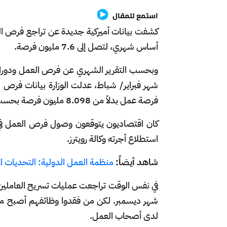
استمع للمقال
أساس شهري، لتصل إلى 7.6 مليون فرصة.
وبحسب التقرير الشهري عن فرص العمل ودوران الع
فرصة عمل بدلاُ من 8.098 مليون فرصة بحسب ما أعلن في وقت سابق.
كان اقتصاديون يتوقعون وصول فرص العمل في ا
استطلاع أجرته وكالة رويترز.
شاهد أيضاً:
منظمة العمل الدولية: التحديات ال
شهر ديسمبر. لكن من فقدوا وظائفهم أصبح م
لدى أصحاب العمل.