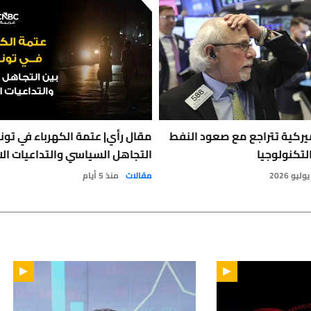
يركية تتراجع مع صعود النفط
مقال رأي| عتمة الكهرباء في تون
لتكنولوجيا
التجاهل السياسي والتداعيات الا
مقالات
منذ 5 أيام