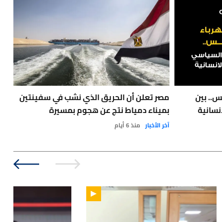
س.. بين
مصر تعلن أن الحريق الذي نشب في سفينتين
نسانية
بميناء دمياط نتج عن هجوم بمسيرة
مع 
آخر الأخبار
منذ 6 أيام
نفط