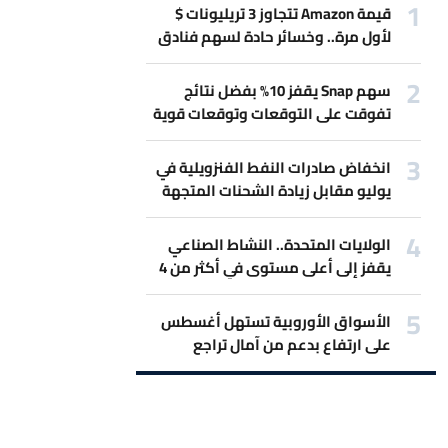
قيمة Amazon تتجاوز 3 تريليونات $
لأول مرة.. وخسائر حادة لسهم فنادق
Marriott بسبب حرب إيران
سهم Snap يقفز 10% بفضل نتائج
تفوقت على التوقعات وتوقعات قوية
للمبيعات.
انخفاض صادرات النفط الفنزويلية في
يوليو مقابل زيادة الشحنات المتجهة
لأميركا
الولايات المتحدة.. النشاط الصناعي
يقفز إلى أعلى مستوى في أكثر من 4
سنوات
الأسواق الأوروبية تستهل أغسطس
على ارتفاع بدعم من آمال تراجع
التصعيد بين أميركا وإيران