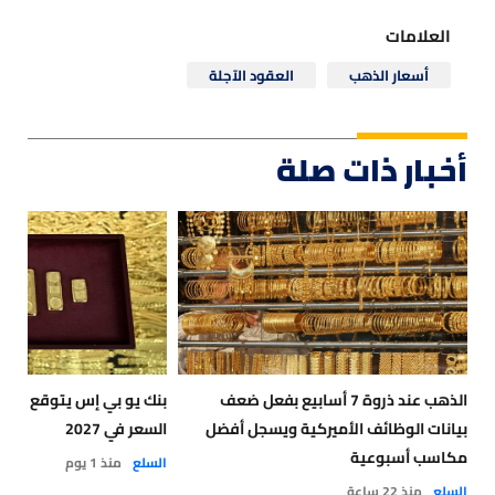
العلامات
أسعار الذهب
العقود الآجلة
أخبار ذات صلة
الذهب عند ذروة 7 أسابيع بفعل ضعف
بنك يو بي إس يتوقع وصو
بيانات الوظائف الأميركية ويسجل أفضل
السعر في 2027
مكاسب أسبوعية
السلع
منذ 1 يوم
السلع
منذ 22 ساعة