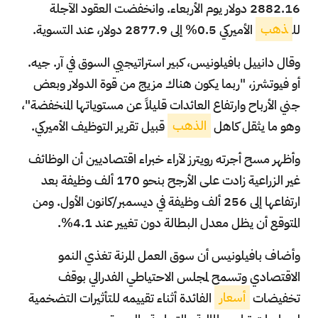
2882.16 دولار يوم الأربعاء. وانخفضت العقود الآجلة
لل
ذهب
الأميركي 0.5% إلى 2877.9 دولار، عند التسوية.
وقال دانييل بافيلونيس، كبير استراتيجيي السوق في آر. جيه.
أو فيوتشرز، "ربما يكون هناك مزيج من قوة الدولار وبعض
جني الأرباح وارتفاع العائدات قليلاً عن مستوياتها المنخفضة"،
وهو ما يثقل كاهل
الذهب
قبيل تقرير التوظيف الأميركي.
وأظهر مسح أجرته رويترز لآراء خبراء اقتصاديين أن الوظائف
غير الزراعية زادت على الأرجح بنحو 170 ألف وظيفة بعد
ارتفاعها إلى 256 ألف وظيفة في ديسمبر/كانون الأول. ومن
المتوقع أن يظل معدل البطالة دون تغيير عند 4.1%.
وأضاف بافيلونيس أن سوق العمل المرنة تغذي النمو
الاقتصادي وتسمح لمجلس الاحتياطي الفدرالي بوقف
تخفيضات
أسعار
الفائدة أثناء تقييمه للتأثيرات التضخمية