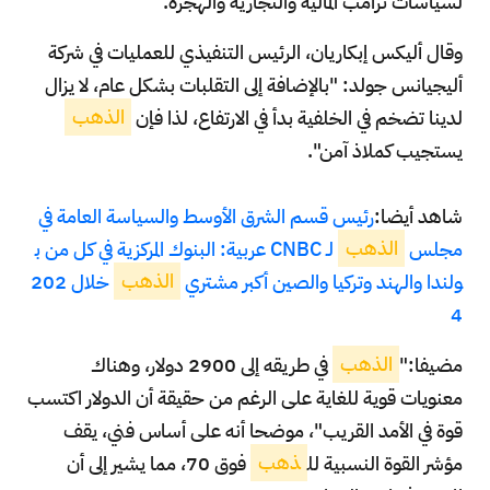
لسياسات ترامب المالية والتجارية والهجرة.
وقال أليكس إبكاريان، الرئيس التنفيذي للعمليات في شركة
أليجيانس جولد: "بالإضافة إلى التقلبات بشكل عام، لا يزال
لدينا تضخم في الخلفية بدأ في الارتفاع، لذا فإن
الذهب
يستجيب كملاذ آمن".
شاهد أيضا:
رئيس قسم الشرق الأوسط والسياسة العامة في
مجلس
الذهب
لـ CNBC عربية: البنوك المركزية في كل من ب
ولندا والهند وتركيا والصين أكبر مشتري
الذهب
خلال 202
4
مضيفا:"
الذهب
في طريقه إلى 2900 دولار، وهناك
معنويات قوية للغاية على الرغم من حقيقة أن الدولار اكتسب
قوة في الأمد القريب"، موضحا أنه على أساس فني، يقف
مؤشر القوة النسبية لل
ذهب
فوق 70، مما يشير إلى أن