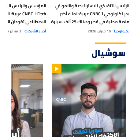
الرئيس التنفيذي للاستراتيجية والنمو في
بدر تكنولوجي لـCNBC عربية: نملك أكبر
Fitch لـ CNBC عربية
منصة محلية في قطر وهناك 25 ألف سيارة
الاصطناعي تقودان الزخم
أجرة تعمل مع الشركة
دول الخليج
تكنولوجيا
15 فبراير 2026
أخبار الشركات
2 فبراير 2026
سوشيال
01:14
01:33