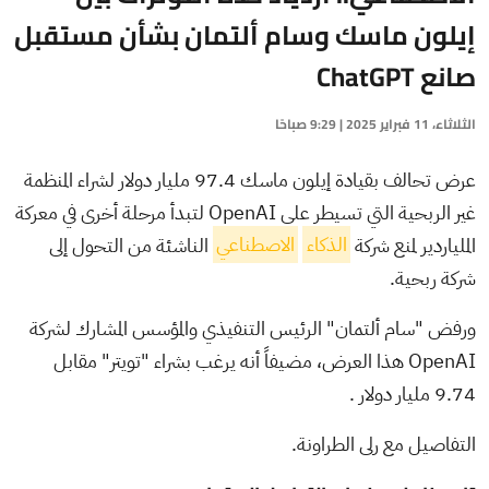
إيلون ماسك وسام ألتمان بشأن مستقبل
صانع ChatGPT
الثلاثاء، 11 فبراير 2025 | 9:29 صباحًا
عرض تحالف بقيادة إيلون ماسك 97.4 مليار دولار لشراء المنظمة
غير الربحية التي تسيطر على OpenAI لتبدأ مرحلة أخرى في معركة
الملياردير لمنع شركة
الذكاء
الاصطناعي
الناشئة من التحول إلى
شركة ربحية.
ورفض "سام ألتمان" الرئيس التنفيذي والمؤسس المشارك لشركة
OpenAI هذا العرض، مضيفاً أنه يرغب بشراء "تويتر" مقابل
9.74 مليار دولار .
التفاصيل مع رلى الطراونة.