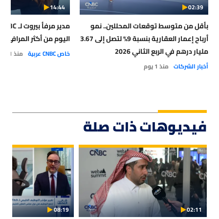
14:44
02:39
بأقل من متوسط توقعات المحللين.. نمو
أرباح إعمار العقارية بنسبة 9% لتصل إلى 3.67
اليوم من أكثر المرافئ أمان
مليار درهم في الربع الثاني 2026
خاص CNBC عربية
منذ 1 يوم
أخبار الشركات
منذ 1 يوم
فيديوهات ذات صلة
08:19
02:11