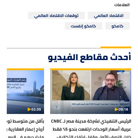
العلامات
الاقتصاد العالمي
توقعات الاقتصاد العالمي
كامكو
كامكو إنفست
أحدث مقاطع الفيديو
02:39
09:18
الرئيس التنفيذي لشركة مدينة مصر لـ CNBC
بأقل من متوسط توقعات 
عربية: أسعار الوحدات ارتفعت بنحو 5% فقط
خلال النصف الأول مقابل ارتفاع التكاليف
مليار درهم في الربع الثاني 6