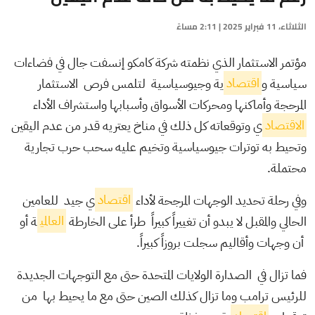
الثلاثاء، 11 فبراير 2025 | 2:11 مساءً
مؤتمر الاستثمار الذي نظمته شركة كامكو إنسفت جال في فضاءات
سياسية و
اقتصاد
ية وجيوسياسية لتلمس فرص الاستثمار
المرحجة وأماكنها ومحركات الأسواق وأسبابها واستشراف الأداء
الاقتصاد
ي وتوقعاته كل ذلك في مناخ يعتريه قدر من عدم اليقين
وتحيط به توترات جيوسياسية وتخيم عليه سحب حرب تجارية
محتملة.
وفي رحلة تحديد الوجهات المرجحة لأداء
اقتصاد
ي جيد للعامين
الحالي والمقبل لا يبدو أن تغييراً كبيراً طرأ على الخارطة
العالمي
ة أو
أن وجهات وأقاليم سجلت بروزاً كبيراً.
فما تزال في الصدارة الولايات المتحدة حتى مع التوجهات الجديدة
للرئيس ترامب وما تزال كذلك الصين حتى مع ما يحيط بها من