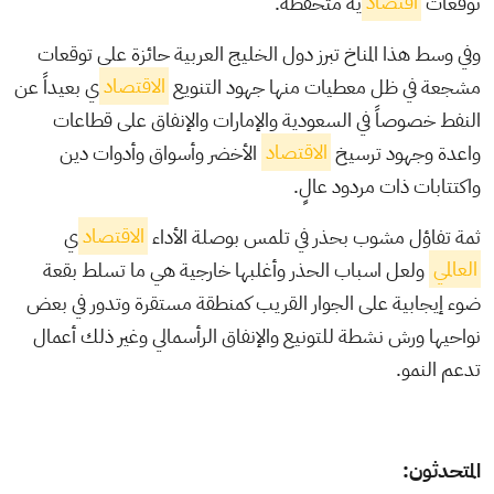
توقعات
اقتصاد
ية متحفظة.
وفي وسط هذا المناخ تبرز دول الخليج العربية حائزة على توقعات
مشجعة في ظل معطيات منها جهود التنويع
الاقتصاد
ي بعيداً عن
النفط خصوصاً في السعودية والإمارات والإنفاق على قطاعات
واعدة وجهود ترسيخ
الاقتصاد
الأخضر وأسواق وأدوات دين
واكتتابات ذات مردود عالٍ.
ثمة تفاؤل مشوب بحذر في تلمس بوصلة الأداء
الاقتصاد
ي
العالمي
ولعل اسباب الحذر وأغلبها خارجية هي ما تسلط بقعة
ضوء إيجابية على الجوار القريب كمنطقة مستقرة وتدور في بعض
نواحيها ورش نشطة للتونيع والإنفاق الرأسمالي وغير ذلك أعمال
تدعم النمو.
المتحدثون: