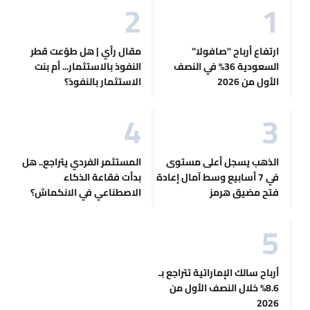
ارتفاع أرباح "صافولا"
مقال رأي | هل طوّعت قطر
السعودية 36% في النصف
النفوذ بالاستثمار... أم بنت
الأول من 2026
الاستثمار بالنفوذ؟
الذهب يسجل أعلى مستوى
المستثمر الفردي يتراجع.. هل
في 7 أسابيع وسط آمال إعادة
بدأت فقاعة الذكاء
فتح مضيق هرمز
الاصطناعي في الانكماش؟
أرباح سالك الإماراتية تتراجع بـ
8.6% خلال النصف الأول من
2026