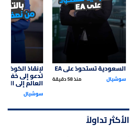
السعودية تستحوذ على EA
لإنقاذ الكوكب.. 
تدعو إلى خفض 
سوشيال
منذ 58 دقيقة
العالم إلى النصف
سوشيال
الأكثر تداولاً