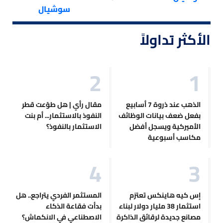
سوشيال
الأكثر تداولاً
الذهب عند ذروة 7 أسابيع
مقال رأي | هل طوّعت قطر
بفعل ضعف بيانات الوظائف
النفوذ بالاستثمار... أم بنت
الأميركية ويسجل أفضل
الاستثمار بالنفوذ؟
مكاسب أسبوعية
إس كيه هاينكس تعتزم
المستثمر الفردي يتراجع.. هل
استثمار 38 مليار دولار لبناء
بدأت فقاعة الذكاء
مصانع جديدة لرقائق الذاكرة
الاصطناعي في الانكماش؟