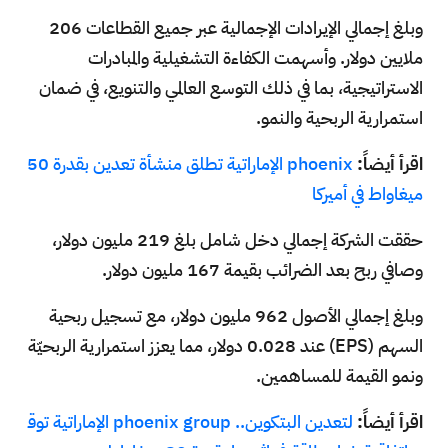
وبلغ إجمالي الإيرادات الإجمالية عبر جميع القطاعات 206
ملايين دولار. وأسهمت الكفاءة التشغيلية والمبادرات
الاستراتيجية، بما في ذلك التوسع العالمي والتنويع، في ضمان
استمرارية الربحية والنمو.
اقرأ أيضاً:
phoenix الإماراتية تطلق منشأة تعدين بقدرة 50
ميغاواط في أميركا
حققت الشركة إجمالي دخل شامل بلغ 219 مليون دولار،
وصافي ربح بعد الضرائب بقيمة 167 مليون دولار.
وبلغ إجمالي الأصول 962 مليون دولار، مع تسجيل ربحية
السهم (EPS) عند 0.028 دولار، مما يعزز استمرارية الربحيّة
ونمو القيمة للمساهمين.
اقرأ أيضاً:
لتعدين البتكوين.. phoenix group الإماراتية توق