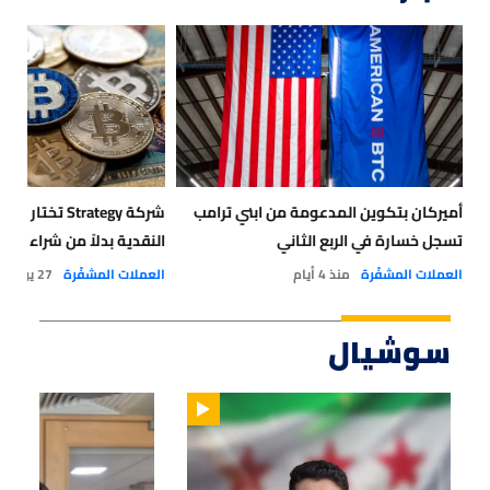
أميركان بتكوين المدعومة من ابني ترامب
شركة Strategy تخت
تسجل خسارة في الربع الثاني
النقدية بدلاً من شراء البت
العملات المشفّرة
منذ 4 أيام
العملات المشفّرة
27 يوليو 2026
سوشيال