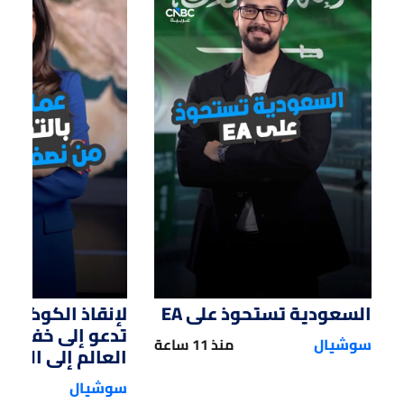
01:47
01:12
السعودية تستحوذ على EA
لإنقاذ الكوكب.. 
تدعو إلى خفض 
سوشيال
منذ 11 ساعة
العالم إلى النصف
سوشيال