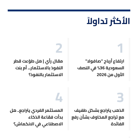
الأكثر تداولاً
ارتفاع أرباح "صافولا"
مقال رأي | هل طوّعت قطر
السعودية 36% في النصف
النفوذ بالاستثمار... أم بنت
الأول من 2026
الاستثمار بالنفوذ؟
الذهب يتراجع بشكل طفيف
المستثمر الفردي يتراجع.. هل
مع تراجع المخاوف بشأن رفع
بدأت فقاعة الذكاء
الفائدة
الاصطناعي في الانكماش؟