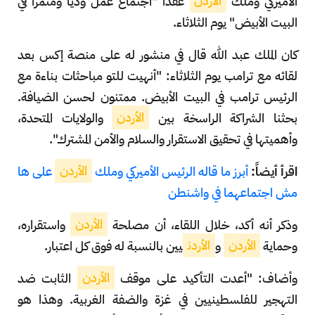
الأميركي وملك
الأردن
عقدا "اجتماع عمل ودياً ومثمراً في
البيت الأبيض" يوم الثلاثاء.
كان الملك عبد الله قال في منشور له على منصة إكس بعد
لقائه مع ترامب يوم الثلاثاء: "أنهيت للتو مباحثات بناءة مع
الرئيس ترامب في البيت الأبيض. ممتنون لحسن الضيافة.
بحثنا الشراكة الراسخة بين
الأردن
والولايات المتحدة،
وأهميتها في تحقيق الاستقرار والسلام والأمن المشترك".
اقرأ أيضاً:
أبرز ما قاله الرئيس الأميركي وملك
الأردن
على ها
مش اجتماعهما في واشنطن
وذكر أنه أكد، خلال اللقاء، أن مصلحة
الأردن
واستقراره،
وحماية
الأردن
و
الأردن
يين بالنسبة له فوق كل اعتبار.
وأضاف: "أعدت التأكيد على موقف
الأردن
الثابت ضد
التهجير للفلسطينيين في غزة والضفة الغربية. وهذا هو