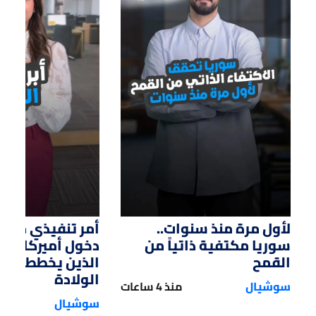
01:14
01:33
لأول مرة منذ سنوات..
أمر تنفيذي من ت
سوريا مكتفية ذاتياً من
دخول أميركا لل
القمح
الذين يخططون ل
الولادة
سوشيال
منذ 4 ساعات
سوشيال