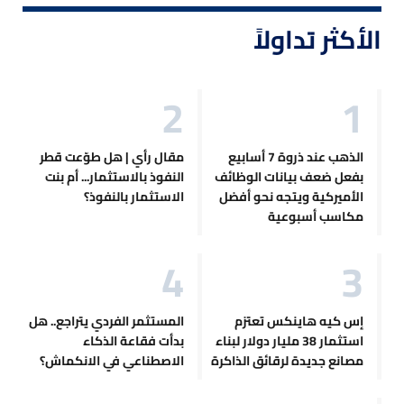
الأكثر تداولاً
الذهب عند ذروة 7 أسابيع
مقال رأي | هل طوّعت قطر
بفعل ضعف بيانات الوظائف
النفوذ بالاستثمار... أم بنت
الأميركية ويتجه نحو أفضل
الاستثمار بالنفوذ؟
مكاسب أسبوعية
إس كيه هاينكس تعتزم
المستثمر الفردي يتراجع.. هل
استثمار 38 مليار دولار لبناء
بدأت فقاعة الذكاء
مصانع جديدة لرقائق الذاكرة
الاصطناعي في الانكماش؟