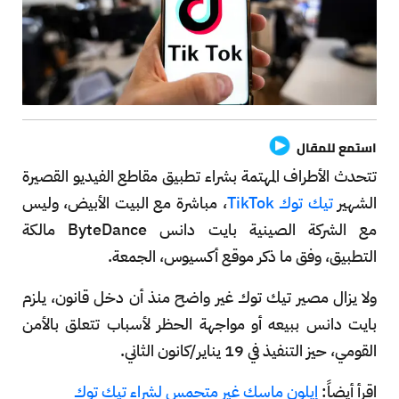
استمع للمقال
تتحدث الأطراف المهتمة بشراء تطبيق مقاطع الفيديو القصيرة
الشهير
تيك توك TikTok
، مباشرة مع البيت الأبيض، وليس
مع الشركة الصينية بايت دانس ByteDance مالكة
التطبيق، وفق ما ذكر موقع أكسيوس، الجمعة.
ولا يزال مصير تيك توك غير واضح منذ أن دخل قانون، يلزم
بايت دانس ببيعه أو مواجهة الحظر لأسباب تتعلق بالأمن
القومي، حيز التنفيذ في 19 يناير/كانون الثاني.
اقرأ أيضاً:
إيلون ماسك غير متحمس لشراء تيك توك