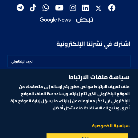
اشترك في نشرتنا الإلكترونية
سياسة ملفات الارتباط
اشترك
ملف تعريف الارتباط هو نص صغير يتم إرساله إلى متصفحك من
الموقع الإلكتروني الذي تتم زيارته. ويساعد هذا الملف الموقع
الإلكتروني في تذكّر معلومات عن زيارتك، ما يسهّل زيارة الموقع مرّة
أخرى ويتيح لك الاستفادة منه بشكل أفضل.
MARKET TECHNOLOGY POWERED BY ZAGTRADER
CNBCARABIA.COM. ALL RIGHTS RESERVED
2026
©
سياسية الخصوصية