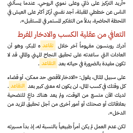
«أريد التركيز على ذاتي وعلى نموي الروحي. عندما يسألني
الناس عن خططي المقبلة، أجد نفسي أركز أكثر على العيش في
اللحظة الحاضرة، بدلاً من التفكير المستمر في المستقبل».
التعافي من عقلية الكسب والادخار المفرط
أدرك روبنسون مفهوماً آخر خلال
تقاعد
ه المبكر، وهو أن
العادات التي ساعدته على تحقيق النجاح المهني والمالي قد لا
تكون مفيدة بالضرورة في حياته بعد
التقاعد
.
على سبيل المثال، يقول: «الادخار لأقصى حد ممكن، أو قضاء
كل وقتك في كسب المال، لن يكون له معنى كبير بعد
التقاعد
.
لديك الآن متسع من الوقت، ولم يعد هناك داعٍ للتضحية
بعلاقاتك أو صحتك أو أمور أخرى من أجل تحقيق المزيد من
الدخل».
لكن عدم العمل لم يكن أمراً طبيعياً بالنسبة له، إذ بدأ مسيرته