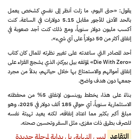
يقول: «حتى اليوم، ما زلت أنظر إلى نفسي كشخص يعمل
بالحد الأدنى للأجور مقابل 5.15 دولارات في الساعة. كنت
أكسب مليون دولار سنوياً، ومع ذلك كنت أجد صعوبة في
إنفاق أكثر من 50 دولاراً على أي شيء».
أحد المصادر التي ساعدته على تغيير نظرته للمال كان كتاب
«Die With Zero» لمؤلفه بيل بيركنز، الذي يشجع القرّاء على
إنفاق أموالهم والاستمتاع بها خلال حياتهم، بدلاً من مجرد
جمعها دون هدف واضح.
بناءً على هذا، يخطط روبنسون لإنفاق 5% من محفظته
الاستثمارية سنوياً، أي حوالي 185 ألف دولار في 2025، وهو
مبلغ أكبر بكثير مما اعتاد إنفاقه، لكنه يعيد تهيئة نفسه
للصرف بطرق ذات مغزى، مثل السفر وتحسين صحته.
التقاعد
ليس النهاية، بل بداية لمرحلة جديدة