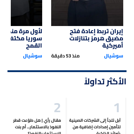
إيران تربط إعادة فتح
لأول مرة منذ سن
مضيق هرمز بتنازلات
سوريا مكتفية ذات
أميركية
القمح
سوشيال
منذ 53 دقيقة
سوشيال
الأكثر تداولاً
آبل تلجأ إلى الشركات الصينية
مقال رأي | هل طوّعت قطر
لتأمين إمدادات إضافية من
النفوذ بالاستثمار... أم بنت
شرائح الذاكرة
الاستثمار بالنفوذ؟