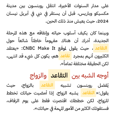
على مدار السنوات الأخيرة، انتقل روبنسون بين مدينة
مكسيكو وباريس، قبل أن يستقر في دبي في أبريل نيسان
2024، حيث يعيش منذ ذلك الحين.
وبينما كان يكيف أسلوب حياته وإنفاقه مع هذه المرحلة
الجديدة، أدرك أن هناك مفهوماً خاطئاً شائعاً حول
التقاعد
، حيث يقول لموقع CNBC Make It: «يعتقد
الكثيرون أنهم بمجرد
تقاعد
هم، يكون كل شيء قد انتهى،
لكن الحقيقة مختلفة تماماً».
أوجه الشبه بين
التقاعد
والزواج
يُفضل روبنسون تشبيه
التقاعد
بالزواج، حيث
يقول:«
التقاعد
يشبه الزواج. إذا أمضيت حياتك تخطط
للزواج، لكن خططك اقتصرت فقط على يوم الزفاف،
فستفوتك الكثير من الأمور المهمة في حياتك».