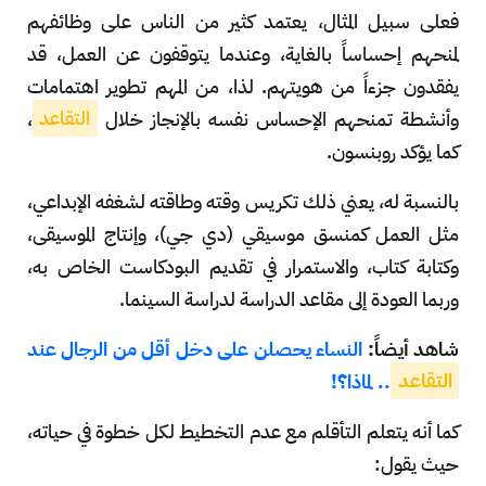
فعلى سبيل المثال، يعتمد كثير من الناس على وظائفهم
لمنحهم إحساساً بالغاية، وعندما يتوقفون عن العمل، قد
يفقدون جزءاً من هويتهم. لذا، من المهم تطوير اهتمامات
وأنشطة تمنحهم الإحساس نفسه بالإنجاز خلال
التقاعد
،
كما يؤكد روبنسون.
بالنسبة له، يعني ذلك تكريس وقته وطاقته لشغفه الإبداعي،
مثل العمل كمنسق موسيقي (دي جي)، وإنتاج الموسيقى،
وكتابة كتاب، والاستمرار في تقديم البودكاست الخاص به،
وربما العودة إلى مقاعد الدراسة لدراسة السينما.
شاهد أيضاً:
النساء يحصلن على دخل أقل من الرجال عند
التقاعد
.. لماذا؟!
كما أنه يتعلم التأقلم مع عدم التخطيط لكل خطوة في حياته،
حيث يقول: