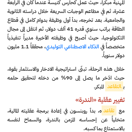
المهنية مبكراً، حيث عمل كحارس كنيسة عندما كان في الرابعة
عشرة، ثم في مطاعم الوجبات السريعة خلال دراسته الثانوية
والجامعية. بعد تخرجه، بدأ أول وظيفة بدوام كامل في قطاع
الطاقة براتب سنوي قدره 41 ألف دولار، ثم انتقل إلى مجال
التكنولوجيا، حيث أصبح في وظيفته الأخيرة مديراً تنفيذياً
متخصصاً في
الذكاء الاصطناعي التوليدي
، محققاً 1.1 مليون
دولار سنوياً.
خلال هذه الرحلة، تبنّى استراتيجية الادخار والاستثمار بقوة،
حيث ادّخر ما يصل إلى 90% من دخله لتحقيق حلمه
ب
التقاعد
المبكر.
تغيير عقلية «الندرة»
مع
تقاعد
ه، بدأ روبنسون في إعادة برمجة عقليته المالية،
متخلياً عن إحساسه المزمن بالندرة، والسماح لنفسه
بالاستمتاع بما كسبه.