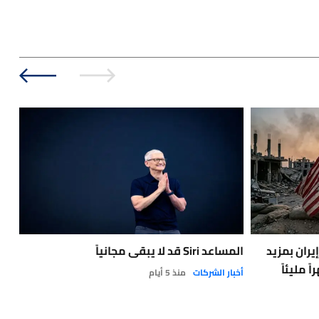
يران بمزيد
المساعد Siri قد لا يبقى مجانياً
🔴
 مليئاً
طفي
أخبار الشركات
منذ 5 أيام
أخبا