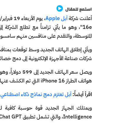
استمع للمقال
أعلنت شركة
آبل Apple
16e"، وهو ما يأتي تزامناً مع تطلع الشر
المتوسطة، والتقدم على منافسين منهم سامسونغ Samsung الكورية، وهواوي Huawei الصي
ويأتي إطلاق الهاتف الجديد وسط توقعات بمنافس
شركات صناعة الأجهزة الإلكترونية إلى دمج خصائ
هواتف الطراز iPhone 16 التي تم الكشف عنها خلال شهر سبتمبر/ أيلول الماضي.
اقرأ أيضاً:
آبل تعتزم دمج نماذج ذكاء اصطناعي م
Intelligence، والتي تشمل تطبيق Chat GPT، بحسب وكالة رويترز.