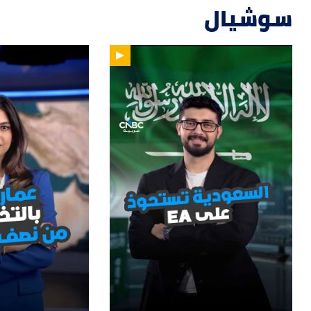
سوشيال
47
01:12