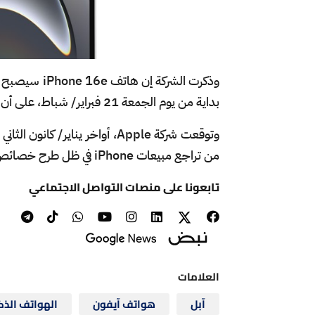
بداية من يوم الجمعة 21 فبراير/ شباط، على أن تبدأ الشحنات في آخر أيام الشهر.
وتوقعت شركة Apple، أواخر يناير/ 
من تراجع مبيعات iPhone في ظل طرح خصائص الذكاء الاصطناعي في عدد آخر من المناطق وبلغات مختلفة.
تابعونا على منصات التواصل الاجتماعي
العلامات
آبل
هواتف آيفون
الهواتف الذك