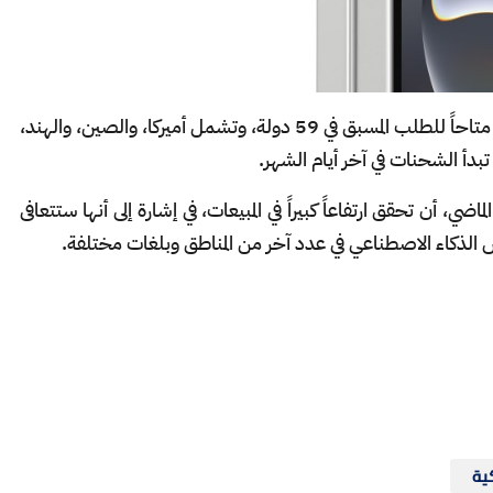
وذكرت الشركة إن هاتف iPhone 16e سيصبح متاحاً للطلب المسبق في 59 دولة، وتشمل أميركا، والصين، والهند،
كانون الثاني الماضي، أن تحقق ارتفاعاً كبيراً في المبيعات، في إشارة إلى أنها ستتعافى
ية