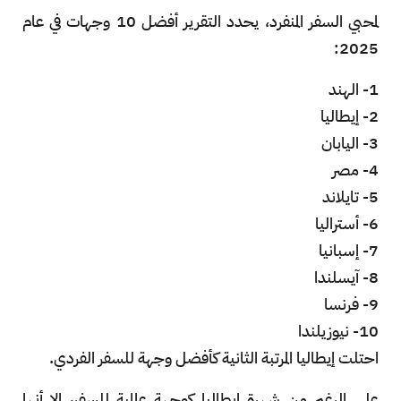
لمحبي السفر المنفرد، يحدد التقرير أفضل 10 وجهات في عام
2025:
1- الهند
2- إيطاليا
3- اليابان
4- مصر
5- تايلاند
6- أستراليا
7- إسبانيا
8- آيسلندا
9- فرنسا
10- نيوزيلندا
احتلت إيطاليا المرتبة الثانية كأفضل وجهة للسفر الفردي.
على الرغم من شهرة إيطاليا كوجهة عالمية للسفر، إلا أنها