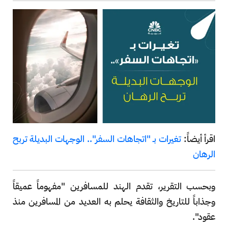
اقرأ أيضاً:
تغيرات بـ "اتجاهات السفر".. الوجهات البديلة تربح
الرهان
وبحسب التقرير، تقدم الهند للمسافرين "مفهوماً عميقاً
وجذاباً للتاريخ والثقافة يحلم به العديد من المسافرين منذ
عقود".