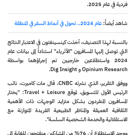
فردية في عام 2025.
شاهد أيضاً:
عام 2024.. تحول في أنماط السفر في المنطقة
بالنسبة لهذا التصنيف، أخذت كينسينغتون في الاعتبار النتائج
التي توصل إليها المسافرون "الأثرياء" استناداً إلى بيانات عام
2024 واستطلاعين خارجيين تم إجراؤهما بواسطة
Opinium Research و Dig Insight.
ووفق التقرير، الذي نشرته CNBC، قال مات كاميرت، نائب
الرئيس الأول للتسويق، لموقع Travel + Leisure: "يختار
المسافرون المنفردون بشكل متزايد الوجهات ذات الأهمية
الثقافية العميقة والمناظر الطبيعية الفريدة المتوازنة مع
الاستقلالية والخدمة الشخصية السلسة".
ووجد الاستطلاع أن 76% من المشاركين منفتحون للغاية إلى