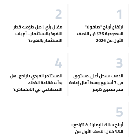
ارتفاع أرباح "صافولا"
مقال رأي | هل طوّعت قطر
السعودية 36% في النصف
النفوذ بالاستثمار... أم بنت
الأول من 2026
الاستثمار بالنفوذ؟
الذهب يسجل أعلى مستوى
المستثمر الفردي يتراجع.. هل
في 7 أسابيع وسط آمال إعادة
بدأت فقاعة الذكاء
فتح مضيق هرمز
الاصطناعي في الانكماش؟
أرباح سالك الإماراتية تتراجع بـ
8.6% خلال النصف الأول من