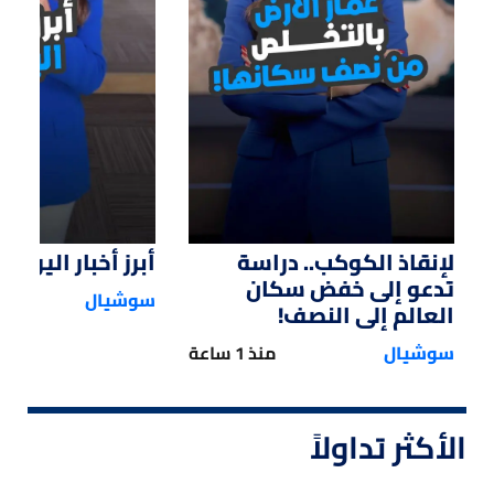
01:15
01:47
لإنقاذ الكوكب.. دراسة
أبرز أخبار اليوم
تدعو إلى خفض سكان
سوشيال
العالم إلى النصف!
سوشيال
منذ 1 ساعة
الأكثر تداولاً