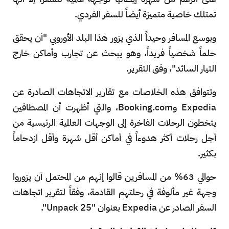
تمتلك خاصية متميزة أيضاً للسفر الفردي.
وبوسع المسافر وحيداً الذي يزور هذا البلد الأوروبي "أن يحقق
حلماً شخصياً فريداً، وهو يبحث عن تجارب وأماكن خارج
التيار السائد"، وفق التقرير.
وتتوافق هذه الخلاصات مع تقارير الاتجاهات الصادرة عن
Expedia وBooking.com، والتي أظهرت أن المصطافين
يتخطون الرحلات الفاخرة إلى الوجهات العالمية الرئيسية من
أجل رحلات أكثر هدوءاً في أماكن أقل شهرة وأقل ازدحاماً
بكثير.
حوالي 63% من المسافرين قالوا إنهم من المحتمل أن يزوروا
وجهة غير مألوفة في رحلتهم القادمة، وفقاً لتقرير اتجاهات
السفر الصادر عن Expedia بعنوان "Unpack 25".