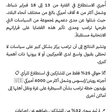
أُجري الاستطلاع في الفترة من 13 إلى 18 فبراير شباط،
وشمل أكثر من 4 آلاف أميركي بالغ من مختلف أنحاء البلاد،
حيث سُئلوا عن مدى دعمهم لمجموعة من السياسات التي
طرحها ترامب ومدى تأثير هذه القضايا على قراراتهم
الانتخابية مستقبلاً.
وتشير النتائج إلى أن ترامب يركز بشكل كبير على سياسات لا
تحظى بقبول واسع لدى الأميركيين أو لا يرونها ذات أهمية
كبرى.
🗹 حوالي 25% فقط من المشاركين في استطلاع للرأي 📋
أجرته رويترز/إبسوس وشمل أكثر من 4000 أميركي 🇺🇸
يؤيدون خطة ترامب بشأن السيطرة على غزة ونقل أهلها إلى
أماكن أخرى
📌 لم يُبد سوى 32% من المشاركين رضاهم عن إجراءات