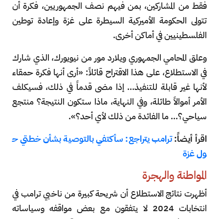
فقط من المشاركين، بمن فيهم نصف الجمهوريين، فكرة أن
تتولى الحكومة الأميركية السيطرة على غزة وإعادة توطين
الفلسطينيين في أماكن أخرى.
وعلق المحامي الجمهوري ويلارد مور من نيويورك، الذي شارك
في الاستطلاع، على هذا الاقتراح قائلاً: «أرى أنها فكرة حمقاء
لأنها غير قابلة للتنفيذ... إذا مضى قدماً في ذلك، فسيكلف
الأمر أموالاً طائلة، وفي النهاية، ماذا ستكون النتيجة؟ منتجع
سياحي؟... ما الفائدة من ذلك لأي أحد؟».
اقرأ أيضاً:
ترامب يتراجع: سأكتفي بالتوصية بشأن خطتي ح
ول غزة
المواطنة والهجرة
أظهرت نتائج الاستطلاع أن شريحة كبيرة من ناخبي ترامب في
انتخابات 2024 لا يتفقون مع بعض مواقفه وسياساته