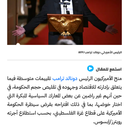
الرئيس الأميركي دونالد ترامب/AFP
استمع للمقال
منح الأميركيون الرئيس
دونالد ترامب
تقييمات متوسطة فيما
يتعلق بإدارته للاقتصاد وجهوده في تقليص حجم الحكومة، في
حين أنهم غير راضين عن بعض المعارك السياسية المبكرة التي
اختار خوضها، بما في ذلك اقتراحه بفرض سيطرة الحكومة
الأميركية على قطاع غزة الفلسطيني، بحسب استطلاع أجرته
رويترز/إبسوس.