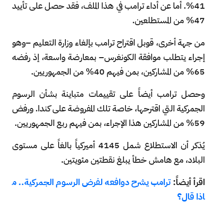
41%. أما عن أداء ترامب في هذا الملف، فقد حصل على تأييد
47% من المستطلعين.
من جهة أخرى، قوبل اقتراح ترامب بإلغاء وزارة التعليم –وهو
إجراء يتطلب موافقة الكونغرس– بمعارضة واسعة، إذ رفضه
65% من المشاركين، بمن فيهم 40% من الجمهوريين.
وحصل ترامب أيضاً على تقييمات متباينة بشأن الرسوم
الجمركية التي اقترحها، خاصة تلك المفروضة على كندا. ورفض
59% من المشاركين هذا الإجراء، بمن فيهم ربع الجمهوريين.
يُذكر أن الاستطلاع شمل 4145 أميركياً بالغاً على مستوى
البلاد، مع هامش خطأ يبلغ نقطتين مئويتين.
اقرأ أيضاً:
ترامب يشرح دوافعه لفرض الرسوم الجمركية.. م
اذا قال؟