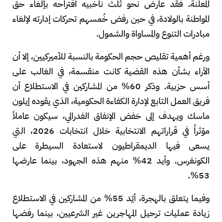
المعلنة. فقد عارض نحو ثلث ناخبيه اقتراحه بإلغاء حق
المواطنة بالولادة، في حين رفض خُمسهم تحركات إدارته لإلغاء
مبادرات التنوع والمساواة والشمول.
ورغم أهمية تقليص حجم الحكومة بالنسبة للأميركيين، إلا أن
الآراء بشأن هذه القضية كانت منقسمة، في الغالب على
أسس حزبية. وذكر 60% من المشاركين في الاستطلاع أن
فريق العمل التابع لإدارة الكفاءة الحكومية، الذي يقوده إيلون
ماسك ويهدف إلى خفض الإنفاق الفدرالي، سيكون عاملاً
مؤثراً في قراراتهم الانتخابية خلال انتخابات 2026، التي
يسعى فيها الديمقراطيون لاستعادة السيطرة على
الكونغرس. وأيد 42% منهم هذه الجهود، بينما عارضها
53%.
وفيما يتعلق بالهجرة، أيّد 55% من المشاركين في الاستطلاع
زيادة عمليات ترحيل المهاجرين غير الشرعيين، بينما رفضها