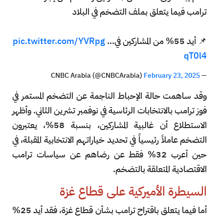
ترامب فيما يتعلق بملف التضخم في البلاد
📌 أيد 55% من المشاركين في…
pic.twitter.com/YVRpg
qT0l4
February 23, 2025
— CNBC Arabia (@CNBCArabia)
وقد ساهمت حالة الإحباط الناجمة عن التضخم المستمر في
فوز ترامب بالانتخابات الرئاسية في نوفمبر تشرين الثاني. وأظهر
الاستطلاع أن غالبية المشاركين، بنسبة 58%، يعتبرون
التضخم عاملاً رئيسياً في تحديد خياراتهم الانتخابية المقبلة، في
حين أعرب 32% فقط عن رضاهم عن سياسات ترامب
الاقتصادية المتعلقة بالتضخم.
السيطرة الأميركية على قطاع غزة
أما فيما يتعلق باقتراح ترامب بشأن قطاع غزة، فقد أيد 25%