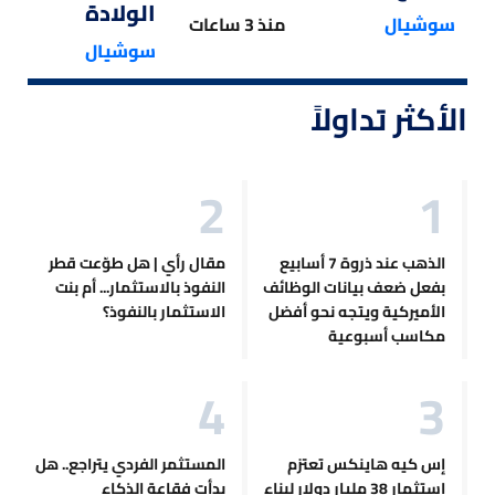
الولادة
سوشيال
منذ 3 ساعات
سوشيال
الأكثر تداولاً
الذهب عند ذروة 7 أسابيع
مقال رأي | هل طوّعت قطر
بفعل ضعف بيانات الوظائف
النفوذ بالاستثمار... أم بنت
الأميركية ويتجه نحو أفضل
الاستثمار بالنفوذ؟
مكاسب أسبوعية
إس كيه هاينكس تعتزم
المستثمر الفردي يتراجع.. هل
استثمار 38 مليار دولار لبناء
بدأت فقاعة الذكاء