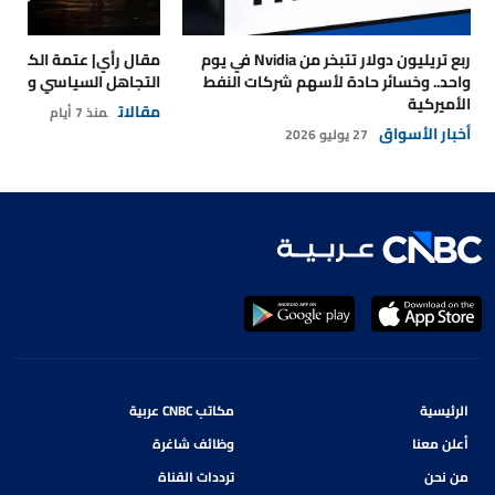
ربع تريليون دولار تتبخر من Nvidia في يوم
مقال رأي| عتمة الكهرباء
واحد.. وخسائر حادة لأسهم شركات النفط
التجاهل السياسي والتداع
الأميركية
مقالات
منذ 7 أيام
أخبار الأسواق
27 يوليو 2026
الرئيسية
مكاتب CNBC عربية
أعلن معنا
وظائف شاغرة
من نحن
ترددات القناة