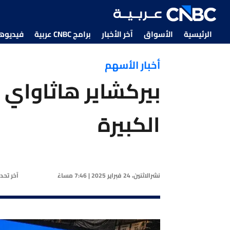
الرئيسية
الأسواق
آخر الأخبار
برامج CNBC عربية
فيديوهات CNBC
أخبار الأسهم
بيركشاير هاثاواي ت
الكبيرة
نشر
الاثنين، 24 فبراير 2025 | 7:46 مساءً
آخر تحد