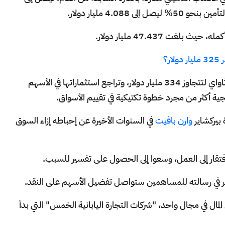
ر؟
مع تزايد السيولة النقدية لدى شركة بيركشاير هاثاواي لتتجاوز 334 مليار دولار، وتراجع استثماراتها في الأسهم
جية أكثر من مجرد خطوة تكتيكية في تقييم الأسواق.
بيركشاير
وارن بافيت
في السنوات الأخيرة عن إحباطه إزاء السوق
افتقار إلى العمل، وسعوا إلى الحصول على تفسير للسبب.
اير في رسالته للمساهمين ستواصل تفضيل الأسهم على النقد.
 المال في مجال واحد، "شركات التجارة اليابانية الخمس" التي بدأ