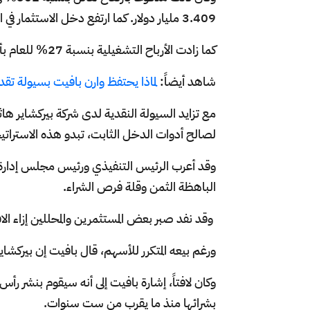
3.409 مليار دولار. كما ارتفع دخل الاستثمار في التأمين بنحو 50% ليصل إلى 4.088 مليار دولار.
كما زادت الأرباح التشغيلية بنسبة 27% للعام بأكمله، حيث بلغت 47.437 مليار دولار.
شاهد أيضاً:
لماذا يحتفظ وارن بافيت بسيولة تقدر 325 مليار دولا
لصالح أدوات الدخل الثابت، تبدو هذه الاستراتي
وقد أعرب الرئيس التنفيذي ورئيس مجلس إدارة 
الباهظة الثمن وقلة فرص الشراء.
وقد نفد صبر بعض المستثمرين والمحللين إزاء ال
ورغم بيعه المتكرر للأسهم، قال بافيت إن بيركش
وكان لافتاً، إشارة بافيت إلى أنه سيقوم بنشر رأس
بشرائها منذ ما يقرب من ست سنوات.