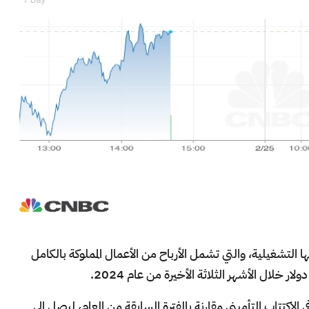
ا التشغيلية، والتي تشمل الأرباح من الأعمال المملوكة بالكامل
لك مدفوعاً بارتفاع هائل بنسبة 302% في الاكتتاب التأميني مقارنة بالفترة السابقة من العام، ليصل إلى