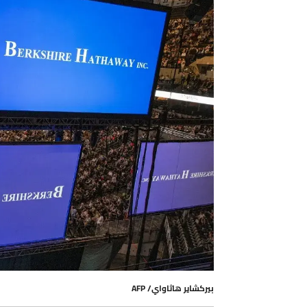
بيركشاير هاثاواي/ AFP