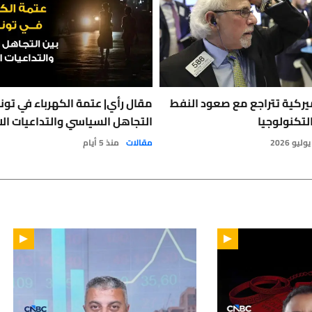
يركية تتراجع مع صعود النفط
مقال رأي| عتمة الكهرباء في تون
لتكنولوجيا
التجاهل السياسي والتداعيات الا
مقالات
منذ 5 أيام