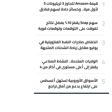
قيمة Amazon تتجاوز 3 تريليونات $
لأول مرة.. وخسائر حادة لسهم فنادق
Marriott بسبب حرب إيران
سهم Snap يقفز 10% بفضل نتائج
تفوقت على التوقعات وتوقعات قوية
للمبيعات.
انخفاض صادرات النفط الفنزويلية في
يوليو مقابل زيادة الشحنات المتجهة
لأميركا
الولايات المتحدة.. النشاط الصناعي
يقفز إلى أعلى مستوى في أكثر من 4
سنوات
الأسواق الأوروبية تستهل أغسطس
على ارتفاع بدعم من آمال تراجع
التصعيد بين أميركا وإيران