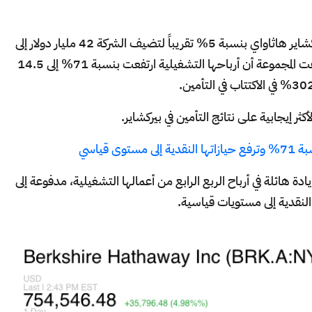
كسبت أسهم الفئة أ في مجموعة وارن بافيت بيركشاير هاثاواي بنسبة 5% تقريباً لتضيف الشركة 42 مليار دولار إلى
قيمتها السوقية في يوم واحد. وذلك بعد أن كشفت المجموعة أن أرباحها التشغيلية ارتفعت بنسبة 71% إلى 14.5
ى قياسي
ة هائلة في أرباح الربع الرابع من أعمالها التشغيلية، مدفوعة إلى
 النقدية إلى مستويات قياسية.