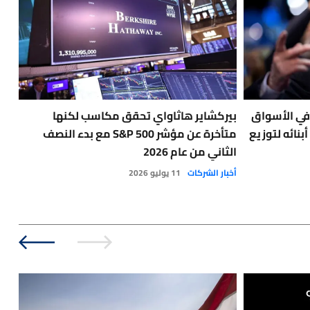
 في الأسواق
بيركشاير هاثاواي تحقق مكاسب لكنها
غري
بنائه لتوزيع
متأخرة عن مؤشر S&P 500 مع بدء النصف
تنف
الثاني من عام 2026
أخبا
أخبار الشركات
11 يوليو 2026