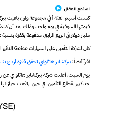
استمع للمقال
مليار دولار في الربع الرابع، مدفوعة بقفزة بنسبة 302% في الاكتتاب في التأمين.
كان لشركة التأمين على السيارات Geico التأثير الأكثر إيجابية على نتائج التأمين في بيركشاير.
اقرأ أيضاً:
بيركشاير هاثاواي تحقق قفزة أرباح بنسبة 71% وترفع حيازاتها النقدية إلى مستو
يوم السبت، أعلنت شركة بيركشاير هاثاواي عن زياد
حد كبير بقطاع التأمين، في حين ارتفعت حيازاتها